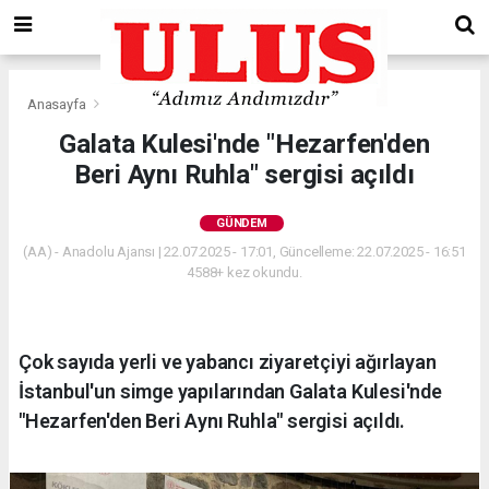
Anasayfa
Gündem
Galata Kulesi'nde "Hezarfen'den
Beri Aynı Ruhla" sergisi açıldı
GÜNDEM
(AA) - Anadolu Ajansı | 22.07.2025 - 17:01, Güncelleme: 22.07.2025 - 16:51
4588+ kez okundu.
Çok sayıda yerli ve yabancı ziyaretçiyi ağırlayan
İstanbul'un simge yapılarından Galata Kulesi'nde
"Hezarfen'den Beri Aynı Ruhla" sergisi açıldı.