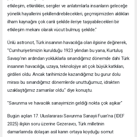
etkileşim, etkinlikler, sergiler ve anlatımlarla insanların geleceğe
yönelik hayallerini şekillendirebilecekleri, geçmişimizden aldıkları
ilham kaynağını çok canlı şekilde ileriye taşıyabilecekleri bir
etkileşim mekanı olarak vücut bulmuş şekilde."
Ünlü astronot, Türk insanının havacılığa olan ilgisine değinerek,
"Cumhuriyetimizin kurulduğu 1923 yılından bu yana, Kurtuluş
Savaşı'nın ardından yokluklarla sınandığımız dönemde dahi Türk
insanının havacılığa, uzaya, teknolojiye ait çok büyük katkıları,
girdileri oldu. Ancak tarihimizde kazandığımız bu gurur dolu
mirası bu sınandığımız dönemlerde unuttuğumuz, idrakten
uzaklaştığımız zamanlar oldu." diye konuştu.
"Savunma ve havacılık sanayimizin geldiği nokta çok aşikar"
Bugün açılan 17. Uluslararası Savunma Sanayii Fuarı'na (IDEF
2025) ilişkin soru üzerine Gezeravcı, Türk milletinin
damarlarında dolaşan asil kanın ortaya koyduğu somut