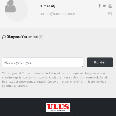
Sümer AŞ
sumer@sumeras.com
Okuyucu Yorumları
(0)
Gönder
Yorum yazarak Topluluk Kuralları’nı kabul etmiş bulunuyor ve ulusgazetesi.com
sitesine yaptığınız yorumunuzla ilgili doğrudan veya dolaylı tüm sorumluluğu tek
başınıza üstleniyorsunuz. Yazılan tüm yorumlardan site yönetimi hiçbir şekilde
sorumlu tutulamaz.