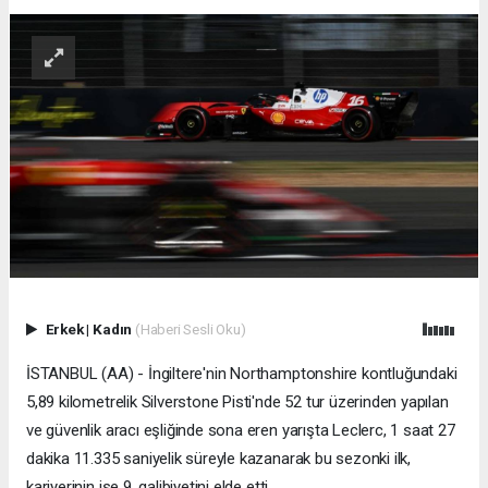
Erkek
|
Kadın
(Haberi Sesli Oku)
İSTANBUL (AA) - İngiltere'nin Northamptonshire kontluğundaki
5,89 kilometrelik Silverstone Pisti'nde 52 tur üzerinden yapılan
ve güvenlik aracı eşliğinde sona eren yarışta Leclerc, 1 saat 27
dakika 11.335 saniyelik süreyle kazanarak bu sezonki ilk,
kariyerinin ise 9. galibiyetini elde etti.