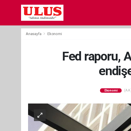
Anasayfa
Ekonomi
Fed raporu, A
endiş
(AA)
Ekonomi