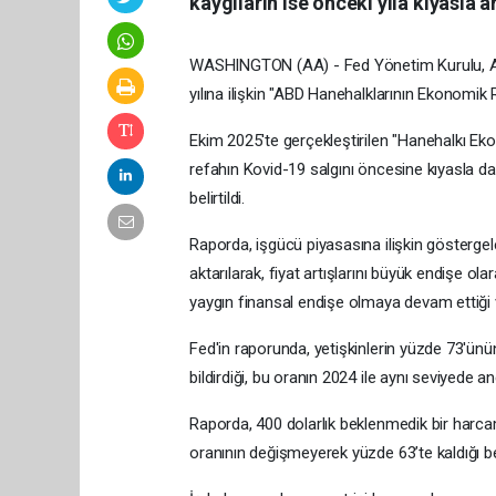
kaygıların ise önceki yıla kıyasla art
WASHINGTON (AA) - Fed Yönetim Kurulu, ABD'li
yılına ilişkin "ABD Hanehalklarının Ekonomik
Ekim 2025'te gerçekleştirilen "Hanehalkı Ek
refahın Kovid-19 salgını öncesine kıyasla dah
belirtildi.
Raporda, işgücü piyasasına ilişkin göstergel
aktarılarak, fiyat artışlarını büyük endişe olar
yaygın finansal endişe olmaya devam ettiği 
Fed'in raporunda, yetişkinlerin yüzde 73'ün
bildirdiği, bu oranın 2024 ile aynı seviyede a
Raporda, 400 dolarlık beklenmedik bir harca
oranının değişmeyerek yüzde 63’te kaldığı beli