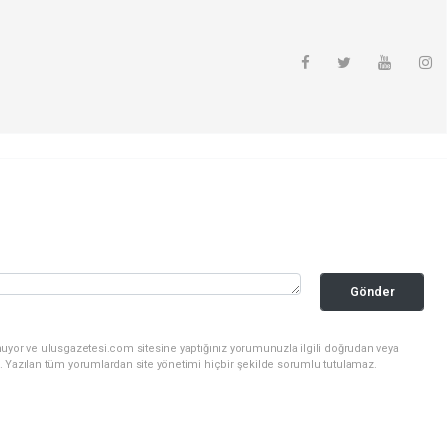
Gönder
nuyor ve ulusgazetesi.com sitesine yaptığınız yorumunuzla ilgili doğrudan veya
. Yazılan tüm yorumlardan site yönetimi hiçbir şekilde sorumlu tutulamaz.