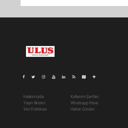
Pro-0.058
Hakkımızda
Kullanım Şartları
Yayın İlkeleri
Whatsapp İhbar
Veri Politikası
Haber Gönder