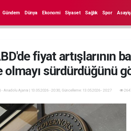
Gündem
Dünya
Ekonomi
Siyaset
Sağlık
Spor
Asayiş
BD'de fiyat artışlarının ba
e olmayı sürdürdüğünü gö
 - Anadolu Ajansı | 13.05.2026 - 20:30, Güncelleme: 13.05.2026 - 20:27
2647