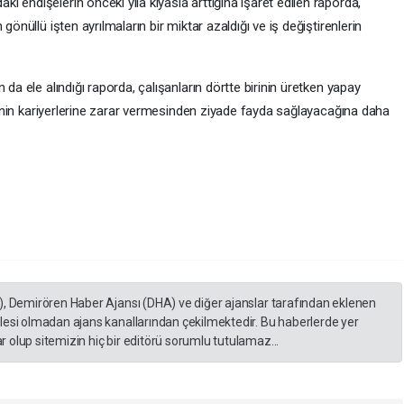
 endişelerin önceki yıla kıyasla arttığına işaret edilen raporda,
gönüllü işten ayrılmaların bir miktar azaldığı ve iş değiştirenlerin
 da ele alındığı raporda, çalışanların dörtte birinin üretken yapay
lojinin kariyerlerine zarar vermesinden ziyade fayda sağlayacağına daha
), Demirören Haber Ajansı (DHA) ve diğer ajanslar tarafından eklenen
lesi olmadan ajans kanallarından çekilmektedir. Bu haberlerde yer
 olup sitemizin hiç bir editörü sorumlu tutulamaz...