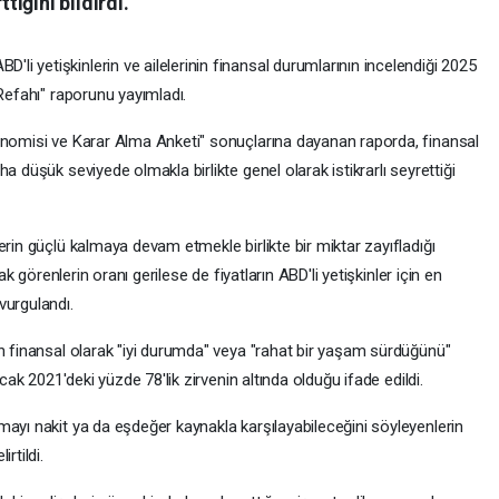
tığını bildirdi.
 yetişkinlerin ve ailelerinin finansal durumlarının incelendiği 2025
 Refahı" raporunu yayımladı.
onomisi ve Karar Alma Anketi" sonuçlarına dayanan raporda, finansal
a düşük seviyede olmakla birlikte genel olarak istikrarlı seyrettiği
erin güçlü kalmaya devam etmekle birlikte bir miktar zayıfladığı
ak görenlerin oranı gerilese de fiyatların ABD'li yetişkinler için en
vurgulandı.
ün finansal olarak "iyi durumda" veya "rahat bir yaşam sürdüğünü"
ncak 2021'deki yüzde 78'lik zirvenin altında olduğu ifade edildi.
mayı nakit ya da eşdeğer kaynakla karşılayabileceğini söyleyenlerin
rtildi.