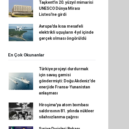
Taşkent'in 20. yüzyıl mimarisi
UNESCO Dünya Mirası
Listesi'ne girdi
Avrupa'da kısa mesafeli
elektrikli uçuşların 4 yıl içinde
gerçek olması öngörüldü
En Çok Okunanlar
Türkiye projeyi durdurmak
için savaş gemisi
göndermişti: Doğu Akdeniz'de
enerjide Fransa-Yunanistan
anlaşması
Hiroşima'ya atom bombası
saldırısının 81. yılında nükleer
silahsızlanma çağrısı
Suriye Dışişleri Bakanı