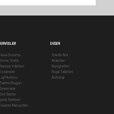
ERVİSLER
DİĞER
Hava Durumu
Sitede Ara
Yol ve Trafik
Anketler
Namaz Vakitleri
Biyografiler
Eczaneler
Rüya Tabirleri
Lig Fikstürü
Astroloji
Tarihte Bugün
Sinemalar
Seri İlanlar
Şehir Rehberi
Gazete Manşetleri