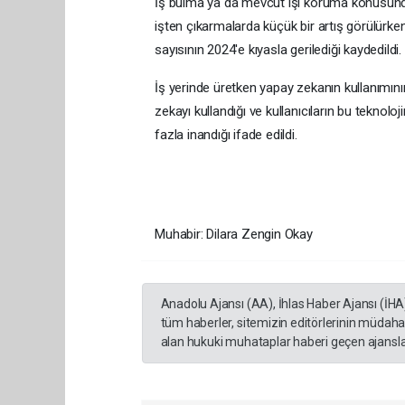
İş bulma ya da mevcut işi koruma konusundaki
işten çıkarmalarda küçük bir artış görülürken 
sayısının 2024'e kıyasla gerilediği kaydedildi.
İş yerinde üretken yapay zekanın kullanımının
zekayı kullandığı ve kullanıcıların bu tekno
fazla inandığı ifade edildi.
Muhabir: Dilara Zengin Okay
Anadolu Ajansı (AA), İhlas Haber Ajansı (İHA
tüm haberler, sitemizin editörlerinin müdaha
alan hukuki muhataplar haberi geçen ajanslar