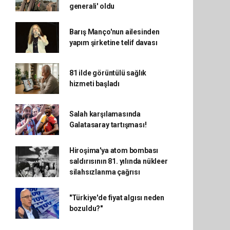
generali' oldu
Barış Manço'nun ailesinden
yapım şirketine telif davası
81 ilde görüntülü sağlık
hizmeti başladı
Salah karşılamasında
Galatasaray tartışması!
Hiroşima'ya atom bombası
saldırısının 81. yılında nükleer
silahsızlanma çağrısı
"Türkiye'de fiyat algısı neden
bozuldu?"