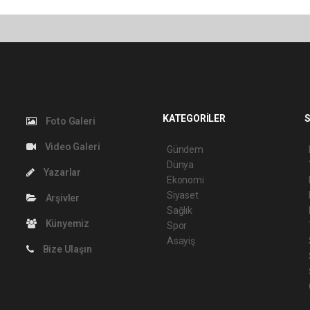
KATEGORİLER
S
Foto Galeri
Video Galeri
Gündem
Dünya
Yazarlar
Ekonomi
Siyaset
Arşivler
Sağlık
Künyemiz
Spor
Asayiş
Bize Ulaşın