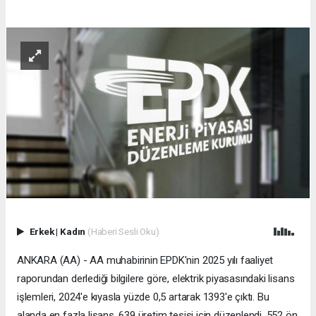
Erkek
|
Kadın
(Haberi Sesli Oku)
ANKARA (AA) - AA muhabirinin EPDK'nin 2025 yılı faaliyet
raporundan derlediği bilgilere göre, elektrik piyasasındaki lisans
işlemleri, 2024'e kıyasla yüzde 0,5 artarak 1393'e çıktı. Bu
alanda en fazla lisans, 639 üretim tesisi için düzenlendi, 552 ön