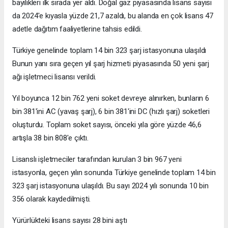
bayilikleri ilk sırada yer aldı. Doğal gaz piyasasında lisans sayısı
da 2024'e kıyasla yüzde 21,7 azaldı, bu alanda en çok lisans 47
adetle dağıtım faaliyetlerine tahsis edildi.
Türkiye genelinde toplam 14 bin 323 şarj istasyonuna ulaşıldı
Bunun yanı sıra geçen yıl şarj hizmeti piyasasında 50 yeni şarj
ağı işletmeci lisansı verildi.
Yıl boyunca 12 bin 762 yeni soket devreye alınırken, bunların 6
bin 381'ini AC (yavaş şarj), 6 bin 381'ini DC (hızlı şarj) soketleri
oluşturdu. Toplam soket sayısı, önceki yıla göre yüzde 46,6
artışla 38 bin 808'e çıktı.
Lisanslı işletmeciler tarafından kurulan 3 bin 967 yeni
istasyonla, geçen yılın sonunda Türkiye genelinde toplam 14 bin
323 şarj istasyonuna ulaşıldı. Bu sayı 2024 yılı sonunda 10 bin
356 olarak kaydedilmişti.
Yürürlükteki lisans sayısı 28 bini aştı