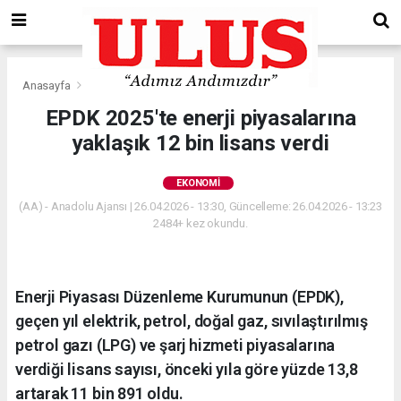
Anasayfa
Ekonomi
EPDK 2025'te enerji piyasalarına
yaklaşık 12 bin lisans verdi
EKONOMI
(AA) - Anadolu Ajansı | 26.04.2026 - 13:30, Güncelleme: 26.04.2026 - 13:23
2484+ kez okundu.
Enerji Piyasası Düzenleme Kurumunun (EPDK),
geçen yıl elektrik, petrol, doğal gaz, sıvılaştırılmış
petrol gazı (LPG) ve şarj hizmeti piyasalarına
verdiği lisans sayısı, önceki yıla göre yüzde 13,8
artarak 11 bin 891 oldu.