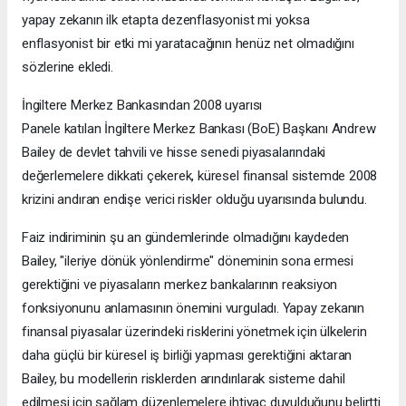
yapay zekanın ilk etapta dezenflasyonist mi yoksa
enflasyonist bir etki mi yaratacağının henüz net olmadığını
sözlerine ekledi.
İngiltere Merkez Bankasından 2008 uyarısı
Panele katılan İngiltere Merkez Bankası (BoE) Başkanı Andrew
Bailey de devlet tahvili ve hisse senedi piyasalarındaki
değerlemelere dikkati çekerek, küresel finansal sistemde 2008
krizini andıran endişe verici riskler olduğu uyarısında bulundu.
Faiz indiriminin şu an gündemlerinde olmadığını kaydeden
Bailey, "ileriye dönük yönlendirme" döneminin sona ermesi
gerektiğini ve piyasaların merkez bankalarının reaksiyon
fonksiyonunu anlamasının önemini vurguladı. Yapay zekanın
finansal piyasalar üzerindeki risklerini yönetmek için ülkelerin
daha güçlü bir küresel iş birliği yapması gerektiğini aktaran
Bailey, bu modellerin risklerden arındırılarak sisteme dahil
edilmesi için sağlam düzenlemelere ihtiyaç duyulduğunu belirtti.