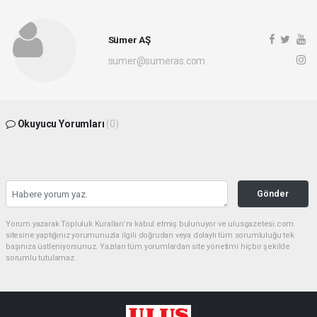
Sümer AŞ
sumer@sumeras.com
Okuyucu Yorumları
(0)
Gönder
Yorum yazarak Topluluk Kuralları’nı kabul etmiş bulunuyor ve ulusgazetesi.com
sitesine yaptığınız yorumunuzla ilgili doğrudan veya dolaylı tüm sorumluluğu tek
başınıza üstleniyorsunuz. Yazılan tüm yorumlardan site yönetimi hiçbir şekilde
sorumlu tutulamaz.