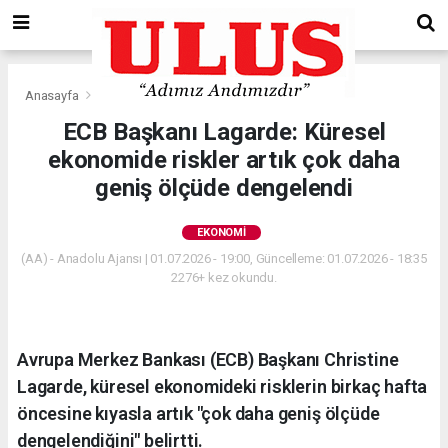
Anasayfa
Ekonomi
ECB Başkanı Lagarde: Küresel
ekonomide riskler artık çok daha
geniş ölçüde dengelendi
EKONOMI
(AA) - Anadolu Ajansı | 01.07.2026 - 19:00, Güncelleme: 01.07.2026 - 18:35
2276+ kez okundu.
Avrupa Merkez Bankası (ECB) Başkanı Christine
Lagarde, küresel ekonomideki risklerin birkaç hafta
öncesine kıyasla artık "çok daha geniş ölçüde
dengelendiğini" belirtti.