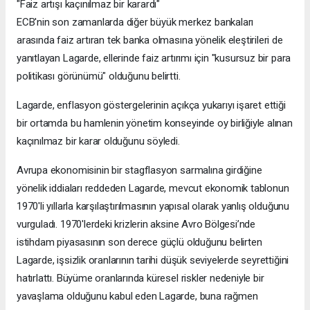
"Faiz artışı kaçınılmaz bir karardı"
ECB'nin son zamanlarda diğer büyük merkez bankaları
arasında faiz artıran tek banka olmasına yönelik eleştirileri de
yanıtlayan Lagarde, ellerinde faiz artırımı için "kusursuz bir para
politikası görünümü" olduğunu belirtti.
Lagarde, enflasyon göstergelerinin açıkça yukarıyı işaret ettiği
bir ortamda bu hamlenin yönetim konseyinde oy birliğiyle alınan
kaçınılmaz bir karar olduğunu söyledi.
Avrupa ekonomisinin bir stagflasyon sarmalına girdiğine
yönelik iddiaları reddeden Lagarde, mevcut ekonomik tablonun
1970'li yıllarla karşılaştırılmasının yapısal olarak yanlış olduğunu
vurguladı. 1970'lerdeki krizlerin aksine Avro Bölgesi’nde
istihdam piyasasının son derece güçlü olduğunu belirten
Lagarde, işsizlik oranlarının tarihi düşük seviyelerde seyrettiğini
hatırlattı. Büyüme oranlarında küresel riskler nedeniyle bir
yavaşlama olduğunu kabul eden Lagarde, buna rağmen