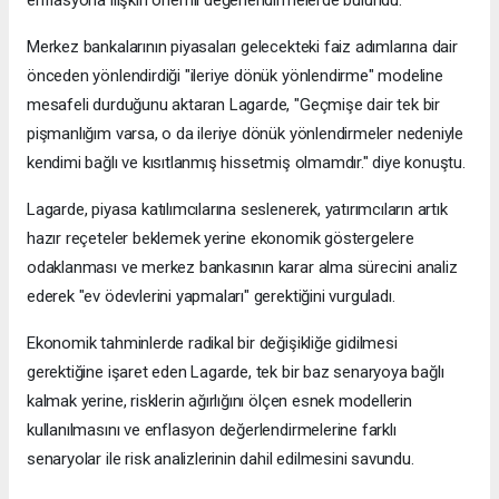
enflasyona ilişkin önemli değerlendirmelerde bulundu.
Merkez bankalarının piyasaları gelecekteki faiz adımlarına dair
önceden yönlendirdiği "ileriye dönük yönlendirme" modeline
mesafeli durduğunu aktaran Lagarde, "Geçmişe dair tek bir
pişmanlığım varsa, o da ileriye dönük yönlendirmeler nedeniyle
kendimi bağlı ve kısıtlanmış hissetmiş olmamdır." diye konuştu.
Lagarde, piyasa katılımcılarına seslenerek, yatırımcıların artık
hazır reçeteler beklemek yerine ekonomik göstergelere
odaklanması ve merkez bankasının karar alma sürecini analiz
ederek "ev ödevlerini yapmaları" gerektiğini vurguladı.
Ekonomik tahminlerde radikal bir değişikliğe gidilmesi
gerektiğine işaret eden Lagarde, tek bir baz senaryoya bağlı
kalmak yerine, risklerin ağırlığını ölçen esnek modellerin
kullanılmasını ve enflasyon değerlendirmelerine farklı
senaryolar ile risk analizlerinin dahil edilmesini savundu.