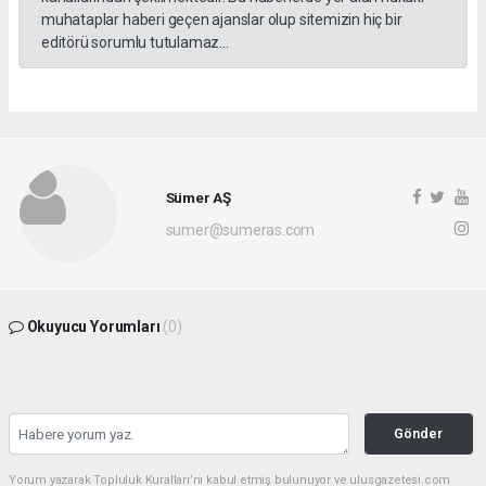
muhataplar haberi geçen ajanslar olup sitemizin hiç bir
editörü sorumlu tutulamaz...
Sümer AŞ
sumer@sumeras.com
Okuyucu Yorumları
(0)
Gönder
Yorum yazarak Topluluk Kuralları’nı kabul etmiş bulunuyor ve ulusgazetesi.com