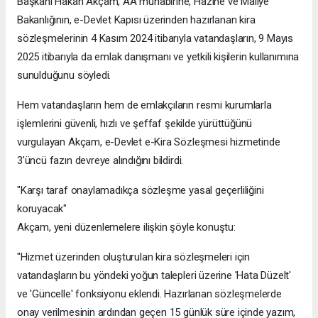
Başkanı Hakan Akçam, AA muhabirine, Hazine ve Maliye
Bakanlığının, e-Devlet Kapısı üzerinden hazırlanan kira
sözleşmelerinin 4 Kasım 2024 itibarıyla vatandaşların, 9 Mayıs
2025 itibarıyla da emlak danışmanı ve yetkili kişilerin kullanımına
sunulduğunu söyledi.
Hem vatandaşların hem de emlakçıların resmi kurumlarla
işlemlerini güvenli, hızlı ve şeffaf şekilde yürüttüğünü
vurgulayan Akçam, e-Devlet e-Kira Sözleşmesi hizmetinde
3'üncü fazın devreye alındığını bildirdi.
"Karşı taraf onaylamadıkça sözleşme yasal geçerliliğini
koruyacak"
Akçam, yeni düzenlemelere ilişkin şöyle konuştu:
"Hizmet üzerinden oluşturulan kira sözleşmeleri için
vatandaşların bu yöndeki yoğun talepleri üzerine 'Hata Düzelt'
ve 'Güncelle' fonksiyonu eklendi. Hazırlanan sözleşmelerde
onay verilmesinin ardından geçen 15 günlük süre içinde yazım,