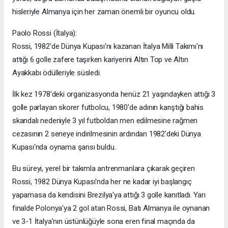
hisleriyle Almanya için her zaman önemli bir oyuncu oldu.
Paolo Rossi (İtalya):
Rossi, 1982'de Dünya Kupası'nı kazanan İtalya Milli Takımı'nı
attığı 6 golle zafere taşırken kariyerini Altın Top ve Altın
Ayakkabı ödülleriyle süsledi.
İlk kez 1978'deki organizasyonda henüz 21 yaşındayken attığı 3
golle parlayan skorer futbolcu, 1980'de adının karıştığı bahis
skandalı nedeniyle 3 yıl futboldan men edilmesine rağmen
cezasının 2 seneye indirilmesinin ardından 1982'deki Dünya
Kupası'nda oynama şansı buldu.
Bu süreyi, yerel bir takımla antrenmanlara çıkarak geçiren
Rossi, 1982 Dünya Kupası'nda her ne kadar iyi başlangıç
yapamasa da kendisini Brezilya'ya attığı 3 golle kanıtladı. Yarı
finalde Polonya'ya 2 gol atan Rossi, Batı Almanya ile oynanan
ve 3-1 İtalya'nın üstünlüğüyle sona eren final maçında da