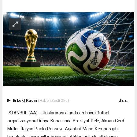
Erkek
|
Kadın
(Haberi Sesli Oku)
İSTANBUL (AA) - Uluslararası alanda en büyük futbol
organizasyonu Dünya Kupası'nda Brezilyalı Pele, Alman Gerd
Müller, İtalyan Paolo Rossi ve Arjantinli Mario Kempes gibi
birçok yıldız isim, yıllar boyunca attıkları gollerle ülkelerinin