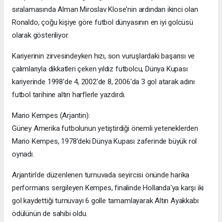
sıralamasında Alman Miroslav Klose'nin ardından ikinci olan
Ronaldo, çoğu kişiye göre futbol dünyasının en iyi golcüsü
olarak gösteriliyor.
Kariyerinin zirvesindeyken hızı, son vuruşlardaki başarısı ve
çalımlarıyla dikkatleri çeken yıldız futbolcu, Dünya Kupası
kariyerinde 1998'de 4, 2002'de 8, 2006'da 3 gol atarak adını
futbol tarihine altın harflerle yazdırdı.
Mario Kempes (Arjantin):
Güney Amerika futbolunun yetiştirdiği önemli yeteneklerden
Mario Kempes, 1978'deki Dünya Kupası zaferinde büyük rol
oynadı.
Arjantin'de düzenlenen turnuvada seyircisi önünde harika
performans sergileyen Kempes, finalinde Hollanda'ya karşı iki
gol kaydettiği turnuvayı 6 golle tamamlayarak Altın Ayakkabı
ödülünün de sahibi oldu.