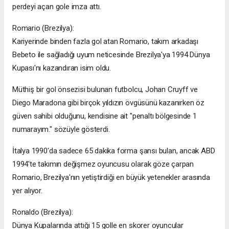
perdeyi açan gole imza attı.
Romario (Brezilya):
Kariyerinde binden fazla gol atan Romario, takım arkadaşı
Bebeto ile sağladığı uyum neticesinde Brezilya'ya 1994 Dünya
Kupası'nı kazandıran isim oldu.
Müthiş bir gol önsezisi bulunan futbolcu, Johan Cruyff ve
Diego Maradona gibi birçok yıldızın övgüsünü kazanırken öz
güven sahibi olduğunu, kendisine ait "penaltı bölgesinde 1
numarayım." sözüyle gösterdi.
İtalya 1990'da sadece 65 dakika forma şansı bulan, ancak ABD
1994'te takımın değişmez oyuncusu olarak göze çarpan
Romario, Brezilya'nın yetiştirdiği en büyük yetenekler arasında
yer alıyor.
Ronaldo (Brezilya):
Dünya Kupalarında attığı 15 golle en skorer oyuncular