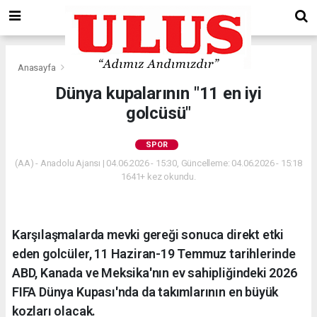
Anasayfa
Spor
Dünya kupalarının "11 en iyi
golcüsü"
SPOR
(AA) - Anadolu Ajansı | 04.06.2026 - 15:30, Güncelleme: 04.06.2026 - 15:18
1641+ kez okundu.
Karşılaşmalarda mevki gereği sonuca direkt etki
eden golcüler, 11 Haziran-19 Temmuz tarihlerinde
ABD, Kanada ve Meksika'nın ev sahipliğindeki 2026
FIFA Dünya Kupası'nda da takımlarının en büyük
kozları olacak.