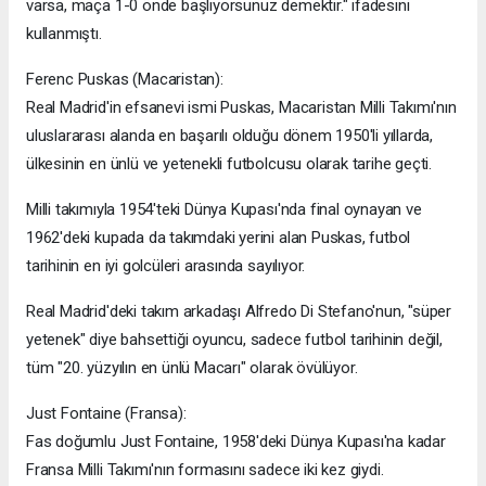
varsa, maça 1-0 önde başlıyorsunuz demektir." ifadesini
kullanmıştı.
Ferenc Puskas (Macaristan):
Real Madrid'in efsanevi ismi Puskas, Macaristan Milli Takımı'nın
uluslararası alanda en başarılı olduğu dönem 1950'li yıllarda,
ülkesinin en ünlü ve yetenekli futbolcusu olarak tarihe geçti.
Milli takımıyla 1954'teki Dünya Kupası'nda final oynayan ve
1962'deki kupada da takımdaki yerini alan Puskas, futbol
tarihinin en iyi golcüleri arasında sayılıyor.
Real Madrid'deki takım arkadaşı Alfredo Di Stefano'nun, "süper
yetenek" diye bahsettiği oyuncu, sadece futbol tarihinin değil,
tüm "20. yüzyılın en ünlü Macarı" olarak övülüyor.
Just Fontaine (Fransa):
Fas doğumlu Just Fontaine, 1958'deki Dünya Kupası'na kadar
Fransa Milli Takımı'nın formasını sadece iki kez giydi.