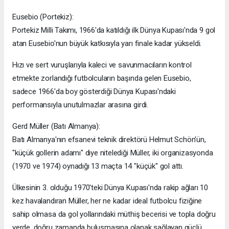
Eusebio (Portekiz):
Portekiz Milli Takımı, 1966'da katıldığı ilk Dünya Kupası'nda 9 gol
atan Eusebio'nun büyük katkısıyla yarı finale kadar yükseldi.
Hızı ve sert vuruşlarıyla kaleci ve savunmacıların kontrol
etmekte zorlandığı futbolcuların başında gelen Eusebio,
sadece 1966'da boy gösterdiği Dünya Kupası'ndaki
performansıyla unutulmazlar arasına girdi.
Gerd Müller (Batı Almanya):
Batı Almanya'nın efsanevi teknik direktörü Helmut Schön'ün,
"küçük gollerin adamı" diye nitelediği Müller, iki organizasyonda
(1970 ve 1974) oynadığı 13 maçta 14 "küçük" gol attı.
Ülkesinin 3. olduğu 1970'teki Dünya Kupası'nda rakip ağları 10
kez havalandıran Müller, her ne kadar ideal futbolcu fiziğine
sahip olmasa da gol yollarındaki müthiş becerisi ve topla doğru
yerde, doğru zamanda buluşmasına olanak sağlayan güçlü