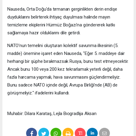
Nauseda, Orta Doğu'da tırmanan gerginlikten derin endişe
duyduklarını belirterek ihtiyaç duyulması halinde mayın
temizleme ekiplerini Hürmüz Boğazı'na göndererek katkı
sağlamaya hazır olduklarını dile getirdi.
NATO'nun temelini oluşturan kolektif savunma ilkesinin (5.
madde) önemine işaret eden Nauseda, "Eğer 5. maddeye dair
herhangi bir şüphe bırakmazsak Rusya, bunu test etmeyecektir.
Ancak bunu 100 veya 200 kez tekrarlamak yeterli değil, daha
fazla harcama yapmalı, hava savunmasını güçlendirmeliyiz.
Bunu sadece NATO içinde değil, Avrupa Birliği'nde (AB) de
görüşmeliyiz." ifadelerini kullandı.
Muhabir: Dilara Karataş, Lejla Bıogradlıja Aksan