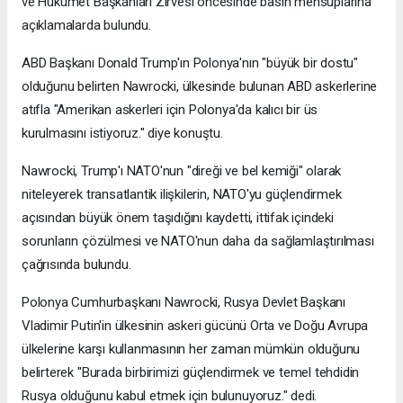
ve Hükümet Başkanları Zirvesi öncesinde basın mensuplarına
açıklamalarda bulundu.
ABD Başkanı Donald Trump'ın Polonya'nın "büyük bir dostu"
olduğunu belirten Nawrocki, ülkesinde bulunan ABD askerlerine
atıfla "Amerikan askerleri için Polonya'da kalıcı bir üs
kurulmasını istiyoruz." diye konuştu.
Nawrocki, Trump'ı NATO'nun "direği ve bel kemiği" olarak
niteleyerek transatlantik ilişkilerin, NATO'yu güçlendirmek
açısından büyük önem taşıdığını kaydetti, ittifak içindeki
sorunların çözülmesi ve NATO'nun daha da sağlamlaştırılması
çağrısında bulundu.
Polonya Cumhurbaşkanı Nawrocki, Rusya Devlet Başkanı
Vladimir Putin'in ülkesinin askeri gücünü Orta ve Doğu Avrupa
ülkelerine karşı kullanmasının her zaman mümkün olduğunu
belirterek "Burada birbirimizi güçlendirmek ve temel tehdidin
Rusya olduğunu kabul etmek için bulunuyoruz." dedi.