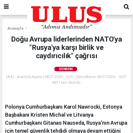
Anasayfa
Gündem
Doğu Avrupa liderlerinden NATO'ya
"Rusya'ya karşı birlik ve
caydırıcılık" çağrısı
GÜNDEM
(AA) - Anadolu Ajansı | 08.07.2026 - 16:31, Güncelleme: 08.07.2026 - 16:07
3851 kez okundu.
Polonya Cumhurbaşkanı Karol Nawrocki, Estonya
Başbakanı Kristen Michal ve Litvanya
Cumhurbaşkanı Gitanas Nauseda, Rusya'nın Avrupa
için temel güvenlik tehdidi olmaya devam ettiğini