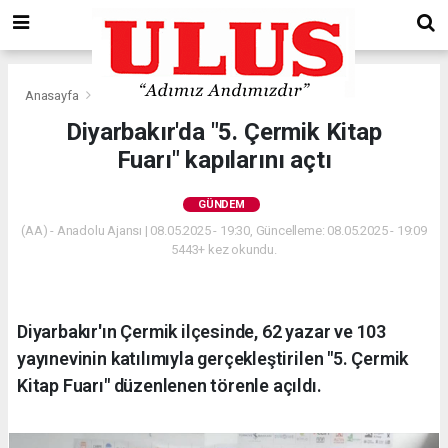
Anasayfa
Gündem
Diyarbakır'da "5. Çermik Kitap
Fuarı" kapılarını açtı
GÜNDEM
(AA) - Anadolu Ajansı | 08.05.2025 - 19:30, Güncelleme: 08.05.2025 - 19:09
5443+ kez okundu.
Diyarbakır'ın Çermik ilçesinde, 62 yazar ve 103
yayınevinin katılımıyla gerçekleştirilen "5. Çermik
Kitap Fuarı" düzenlenen törenle açıldı.