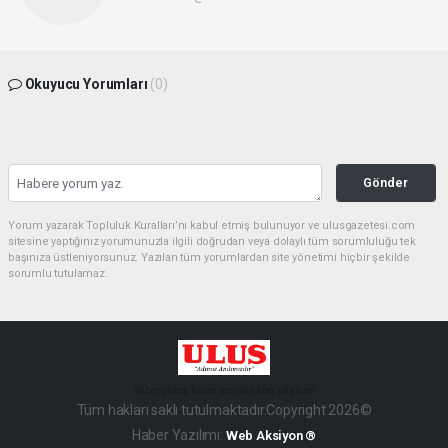
Okuyucu Yorumları
(0)
Gönder
Yorum yazarak Topluluk Kuralları’nı kabul etmiş bulunuyor ve ulusgazetesi.com
sitesine yaptığınız yorumunuzla ilgili doğrudan veya dolaylı tüm sorumluluğu tek
başınıza üstleniyorsunuz. Yazılan tüm yorumlardan site yönetimi hiçbir şekilde
sorumlu tutulamaz.
haber paketi
haber scripti
haber yazılımı
Tüm hakları saklı tutulmaktadır.Copyright 2026©
Haber Yazılımı:
Web Aksiyon ®