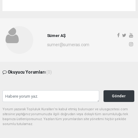
Sümer AŞ
sumer@sumeras.com
Okuyucu Yorumları
(0)
Gönder
Yorum yazarak Topluluk Kuralları’nı kabul etmiş bulunuyor ve ulusgazetesi.com
sitesine yaptığınız yorumunuzla ilgili doğrudan veya dolaylı tüm sorumluluğu tek
başınıza üstleniyorsunuz. Yazılan tüm yorumlardan site yönetimi hiçbir şekilde
sorumlu tutulamaz.