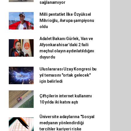
sağlanamıyor
Milli pentatlet İlke Özyüksel
Mihrioğlu, Avrupa şampiyonu
oldu
Adalet Bakanı Gürlek, Van ve
Afyonkarahisar'daki 2 faili
meçhul olayın aydınlatıldığını
duyurdu
Uluslararası Uzay Kongresi bu
yıl temasını "ortak gelecek"
için belirledi
Çiftçilerin internet kullanımı
10 yılda iki katını aştı
Üniversite adaylarına "Sosyal
medyanın yönlendirdiği
tercihler kariyeri riske