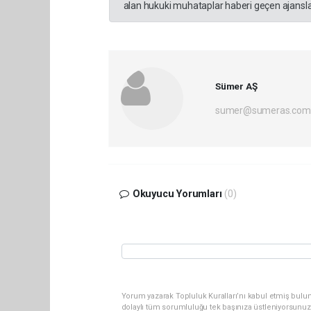
alan hukuki muhataplar haberi geçen ajanslar
Sümer AŞ
sumer@sumeras.com
Okuyucu Yorumları
(0)
Yorum yazarak Topluluk Kuralları’nı kabul etmiş bulu
dolaylı tüm sorumluluğu tek başınıza üstleniyorsunuz