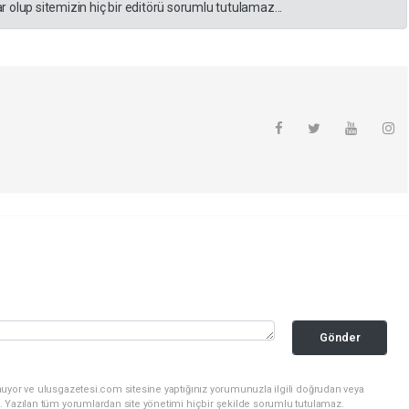
 olup sitemizin hiç bir editörü sorumlu tutulamaz...
Gönder
nuyor ve ulusgazetesi.com sitesine yaptığınız yorumunuzla ilgili doğrudan veya
. Yazılan tüm yorumlardan site yönetimi hiçbir şekilde sorumlu tutulamaz.