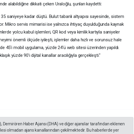
e alabildiğine dikkati çeken Uraloğlu, şunları kaydetti:
 35 saniyeye kadar düştü. Bulut tabanlı altyapısı sayesinde, sistem
iyor. Mikro servis mimarisi ise yalnızca ihtiyaç duyulduğunda kaynak
renlerde yolcu kabul işlemleri, QR kod veya kimlik kartıyla saniyeler
eneyimi önemli ölçüde iyileşti, işlemler daha hızlı ve sorunsuz hale
zde 45'i mobil uygulama, yüzde 24'ü web sitesi üzerinden yapıldı.
laşık yüzde 90'ı dijital kanallar aracılığıyla gerçekleşti."
), Demirören Haber Ajansı (DHA) ve diğer ajanslar tarafından eklenen
lesi olmadan ajans kanallarından çekilmektedir. Bu haberlerde yer