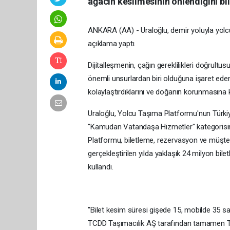
ağacın kesilmesinin önlendiğini bil
ANKARA (AA) - Uraloğlu, demir yoluyla yolcu t
açıklama yaptı.
Dijitalleşmenin, çağın gereklilikleri doğrult
önemli unsurlardan biri olduğuna işaret eden
kolaylaştırdıklarını ve doğanın korunmasına ka
Uraloğlu, Yolcu Taşıma Platformu'nun Türkiy
"Kamudan Vatandaşa Hizmetler" kategorisind
Platformu, biletleme, rezervasyon ve müşteri 
gerçekleştirilen yılda yaklaşık 24 milyon bil
kullandı.
"Bilet kesim süresi gişede 15, mobilde 35 s
TCDD Taşımacılık AŞ tarafından tamamen Türk