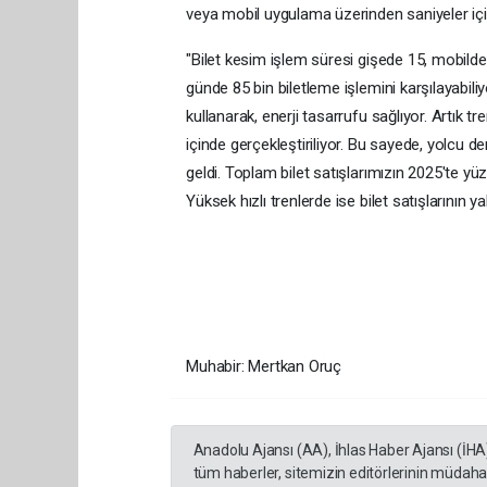
veya mobil uygulama üzerinden saniyeler içind
"Bilet kesim işlem süresi gişede 15, mobilde
günde 85 bin biletleme işlemini karşılayabil
kullanarak, enerji tasarrufu sağlıyor. Artık t
içinde gerçekleştiriliyor. Bu sayede, yolcu d
geldi. Toplam bilet satışlarımızın 2025'te yü
Yüksek hızlı trenlerde ise bilet satışlarının yak
Muhabir: Mertkan Oruç
Anadolu Ajansı (AA), İhlas Haber Ajansı (İHA
tüm haberler, sitemizin editörlerinin müdaha