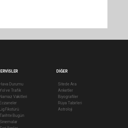
ERVİSLER
DİĞER
Hava Durumu
Sitede Ara
Yol ve Trafik
Anketler
Namaz Vakitleri
Biyografiler
Eczaneler
Rüya Tabirleri
Lig Fikstürü
Astroloji
Tarihte Bugün
Sinemalar
Seri İlanlar