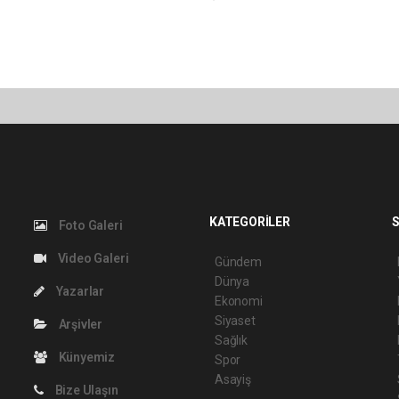
KATEGORİLER
S
Foto Galeri
Video Galeri
Gündem
Dünya
Yazarlar
Ekonomi
Siyaset
Arşivler
Sağlık
Künyemiz
Spor
Asayiş
Bize Ulaşın