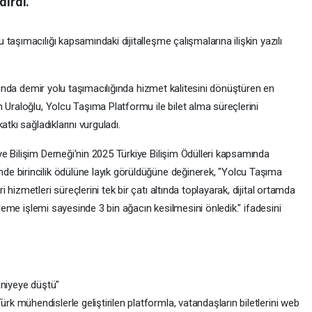
dirdi.
aşımacılığı kapsamındaki dijitalleşme çalışmalarına ilişkin yazılı
usunda demir yolu taşımacılığında hizmet kalitesini dönüştüren en
 Uraloğlu, Yolcu Taşıma Platformu ile bilet alma süreçlerini
tkı sağladıklarını vurguladı.
e Bilişim Derneği'nin 2025 Türkiye Bilişim Ödülleri kapsamında
e birincilik ödülüne layık görüldüğüne değinerek, "Yolcu Taşıma
hizmetleri süreçlerini tek bir çatı altında toplayarak, dijital ortamda
etleme işlemi sayesinde 3 bin ağacın kesilmesini önledik." ifadesini
aniyeye düştü"
 mühendislerle geliştirilen platformla, vatandaşların biletlerini web