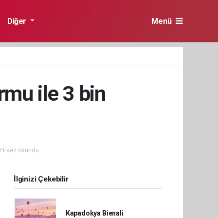
Diğer
Menü
rmu ile 3 bin
+ kez okundu.
İlginizi Çekebilir
Kapadokya Bienali