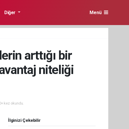
Diğer
Menü
rin arttığı bir
vantaj niteliği
+ kez okundu.
İlginizi Çekebilir