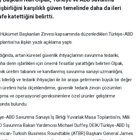
şbirliğini karşılıklı güven temelinde daha da ileri
 katettiğini belirtti.
e Hükümet Başkanları Zirvesi kapsamında düzenledikleri Türkiye-ABD
ntısı'na ilişkin yazılı açıklama yaptı.
ında, artan küresel güvenlik ihtiyaçlarının savunma tedariki,
derin işbirlikleri için önemli fırsatlar yarattığını belirten Olpak,
 çevik üretim tabanını ve kanıtlanmış savunma sanayi uzmanlığını,
erliği ve tedarik ihtiyaçları ile bir araya getirmenin büyük bir değer
 üretimi hızla ölçeklendirme, güvenilir tedarik zinciri çözümleri
apma ve operasyonel gereksinimlere özel ürünler geliştirme
sında bulundu.
ye-ABD Savunma Sanayii İş Birliği Yuvarlak Masa Toplantısı'nı, Milli
D Savunma Bakan Yardımcısı Michael Duffey, DEİK/Türkiye-ABD İş
erican-Turkish Business Roundtable (ATBR) Başkanı General James