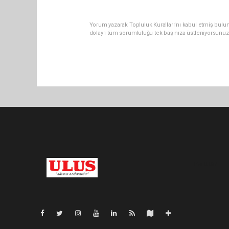
Yorum yazarak Topluluk Kuralları’nı kabul etmiş bulu
dolaylı tüm sorumluluğu tek başınıza üstleniyorsunuz
Pro-0.067