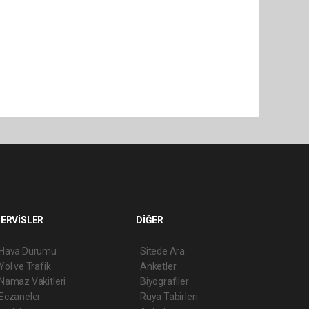
ERVİSLER
DİĞER
Hava Durumu
Sitede Ara
Yol ve Trafik
Anketler
Namaz Vakitleri
Biyografiler
Eczaneler
Rüya Tabirleri