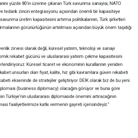
 oranını yüzde 80'in üzerine çıkaran Türk savunma sanayisi, NATO
e ve tedarik zinciri entegrasyonu açısından önemli bir kapasiteye
nma üretim kapasitesini artırma politikalarının, Türk şirketleri
irmalarının görünürlüğünün artırılması açısından büyük önem taşıdığı
enlik zirvesi olarak değil, küresel yatırım, teknoloji ve sanayi
onomik rekabet gücünü ve uluslararası yatırım çekme kapasitesini
erlendiriyoruz. Küresel ticaret ve ekonominin kurallarının yeniden
abet unsurları olan fiyat, kalite, hız gibi kavramlara güven rekabeti
kabeti ekseninde de stratejiler geliştiriyor. DEİK olarak biz de bu yeni
diplomasi (business diplomacy) olacağını görüyor ve buna göre
enin Türkiye'nin uluslararası diplomaside önemini artıracağının
asi faaliyetlerimize katkı vermenin gayreti içerisindeyiz."