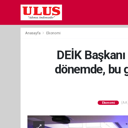
Anasayfa
Ekonomi
DEİK Başkanı O
dönemde, bu gü
(AA)
Ekonomi