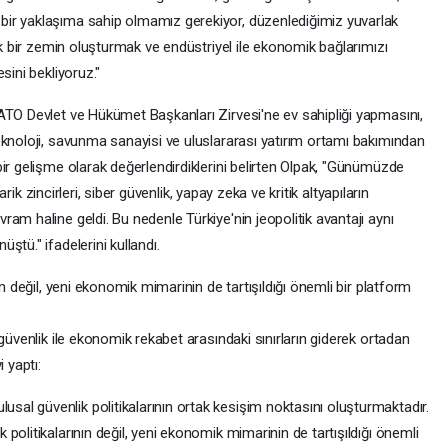
ir yaklaşıma sahip olmamız gerekiyor, düzenlediğimiz yuvarlak
ak bir zemin oluşturmak ve endüstriyel ile ekonomik bağlarımızı
sini bekliyoruz."
ATO Devlet ve Hükümet Başkanları Zirvesi'ne ev sahipliği yapmasını,
eknoloji, savunma sanayisi ve uluslararası yatırım ortamı bakımından
ir gelişme olarak değerlendirdiklerini belirten Olpak, "Günümüzde
darik zincirleri, siber güvenlik, yapay zeka ve kritik altyapıların
am haline geldi. Bu nedenle Türkiye'nin jeopolitik avantajı aynı
tü." ifadelerini kullandı.
ın değil, yeni ekonomik mimarinin de tartışıldığı önemli bir platform
güvenlik ile ekonomik rekabet arasındaki sınırların giderek ortadan
 yaptı:
l güvenlik politikalarının ortak kesişim noktasını oluşturmaktadır.
olitikalarının değil, yeni ekonomik mimarinin de tartışıldığı önemli