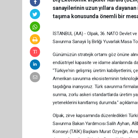
sanayilerinin uzun yıllara dayanan i
taşıma konusunda önemli bir mesafe
İSTANBUL (AA) - Olpak, 36.⁠ ⁠NATO Devlet v
Savunma Sanayii İş Birliği Yuvarlak Masa Topla
Günümüzün stratejik ortamı göz önüne alındığ
endüstriyel kapasite ve idame alanlarında daha 
"Türkiye'nin gelişmiş üretim kabiliyetlerini,
Amerikan savunma ekosisteminin teknolojik lid
taşıdığına inanıyoruz. Türk savunma firmaları
sunma, zorlu askeri standartlarda üretim y
yeteneklerini kanıtlamış durumda." açıklama
Olpak, zirve kapsamında düzenledikleri Türki
Savunma Bakan Yardımcısı Salih Ayhan, AB
Konseyi (TAİK) Başkanı Murat Özyeğin, Am