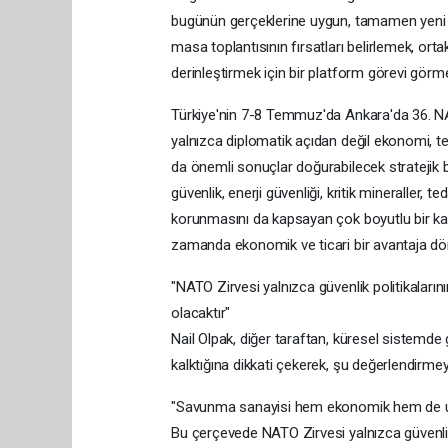
bugünün gerçeklerine uygun, tamamen yeni b
masa toplantısının fırsatları belirlemek, ort
derinleştirmek için bir platform görevi görme
Türkiye'nin 7-8 Temmuz'da Ankara'da 36.⁠ ⁠N
yalnızca diplomatik açıdan değil ekonomi, t
da önemli sonuçlar doğurabilecek stratejik b
güvenlik, enerji güvenliği, kritik mineraller, te
korunmasını da kapsayan çok boyutlu bir kavr
zamanda ekonomik ve ticari bir avantaja dönüş
"NATO Zirvesi yalnızca güvenlik politikaların
olacaktır"
Nail Olpak, diğer taraftan, küresel sistemde 
kalktığına dikkati çekerek, şu değerlendirmeyi
"Savunma sanayisi hem ekonomik hem de ulusa
Bu çerçevede NATO Zirvesi yalnızca güvenlik p