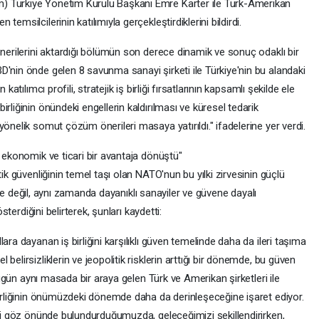
) Türkiye Yönetim Kurulu Başkanı Emre Karter ile Türk-Amerikan
emsilcilerinin katılımıyla gerçekleştirdiklerini bildirdi.
önerilerini aktardığı bölümün son derece dinamik ve sonuç odaklı bir
D'nin önde gelen 8 savunma sanayi şirketi ile Türkiye'nin bu alandaki
katılımcı profili, stratejik iş birliği fırsatlarının kapsamlı şekilde ele
rliğinin önündeki engellerin kaldırılması ve küresel tedarik
önelik somut çözüm önerileri masaya yatırıldı." ifadelerine yer verdi.
a ekonomik ve ticari bir avantaja dönüştü"
tik güvenliğinin temel taşı olan NATO'nun bu yılki zirvesinin güçlü
ğiyle değil, aynı zamanda dayanıklı sanayiler ve güvene dayalı
österdiğini belirterek, şunları kaydetti:
ara dayanan iş birliğini karşılıklı güven temelinde daha da ileri taşıma
elirsizliklerin ve jeopolitik risklerin arttığı bir dönemde, bu güven
 Bugün aynı masada bir araya gelen Türk ve Amerikan şirketleri ile
birliğinin önümüzdeki dönemde daha da derinleşeceğine işaret ediyor.
ini göz önünde bulundurduğumuzda, geleceğimizi şekillendirirken,