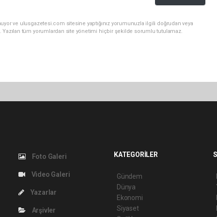
nuyor ve ulusgazetesi.com sitesine yaptığınız yorumunuzla ilgili doğrudan veya
. Yazılan tüm yorumlardan site yönetimi hiçbir şekilde sorumlu tutulamaz.
KATEGORİLER
S
Foto Galeri
Video Galeri
Gündem
Dünya
Yazarlar
Ekonomi
Siyaset
Arşivler