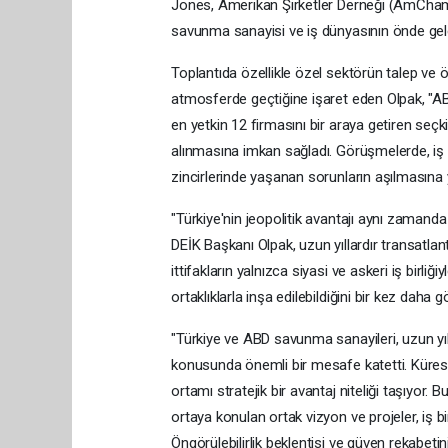
Jones, Amerikan Şirketler Derneği (AmCham
savunma sanayisi ve iş dünyasının önde gelen t
Toplantıda özellikle özel sektörün talep ve 
atmosferde geçtiğine işaret eden Olpak, "AB
en yetkin 12 firmasını bir araya getiren seçkin 
alınmasına imkan sağladı. Görüşmelerde, iş bi
zincirlerinde yaşanan sorunların aşılmasına y
"Türkiye'nin jeopolitik avantajı aynı zamand
DEİK Başkanı Olpak, uzun yıllardır transatlan
ittifakların yalnızca siyasi ve askeri iş birli
ortaklıklarla inşa edilebildiğini bir kez daha g
"Türkiye ve ABD savunma sanayileri, uzun yıll
konusunda önemli bir mesafe katetti. Küresel b
ortamı stratejik bir avantaj niteliği taşıyor.
ortaya konulan ortak vizyon ve projeler, iş 
Öngörülebilirlik beklentisi ve güven rekabet