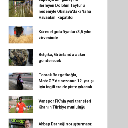
ilerleyen Dolphin Tayfunu
nedeniyle Okinava'daki Naha
Havaalanı kapatıldı
Küresel gıda fiyatları 3,5 yılın
zirvesinde
Belçika, Grönland'a asker
gönderecek
Toprak Razgatlıoğlu,
MotoGP'de sezonun 12. yarışı
için İngiltere'de piste çıkacak
Vanspor FK'nin yeni transferi
Khan'ın Türkiye mutluluğu
Ahbap Derneği soruşturması: