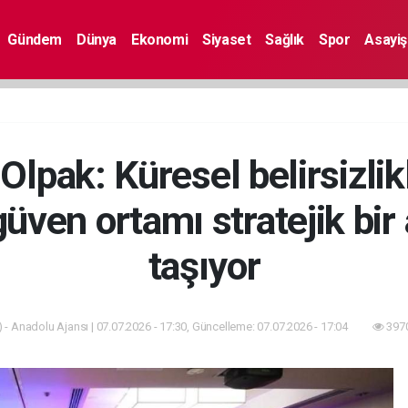
Gündem
Dünya
Ekonomi
Siyaset
Sağlık
Spor
Asayiş
lpak: Küresel belirsizlikle
ven ortamı stratejik bir a
taşıyor
 - Anadolu Ajansı | 07.07.2026 - 17:30, Güncelleme: 07.07.2026 - 17:04
3970