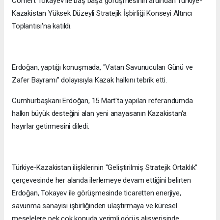
Cömert Tokayev ile baş başa görüşmesinin ardından Türkiye-
Kazakistan Yüksek Düzeyli Stratejik İşbirliği Konseyi Altıncı
Toplantısı'na katıldı.
Erdoğan, yaptığı konuşmada, "Vatan Savunucuları Günü ve
Zafer Bayramı" dolayısıyla Kazak halkını tebrik etti.
Cumhurbaşkanı Erdoğan, 15 Mart'ta yapılan referandumda
halkın büyük desteğini alan yeni anayasanın Kazakistan'a
hayırlar getirmesini diledi.
Türkiye-Kazakistan ilişkilerinin "Geliştirilmiş Stratejik Ortaklık"
çerçevesinde her alanda ilerlemeye devam ettiğini belirten
Erdoğan, Tokayev ile görüşmesinde ticaretten enerjiye,
savunma sanayisi işbirliğinden ulaştırmaya ve küresel
meselelere pek çok konuda verimli görüş alışverişinde