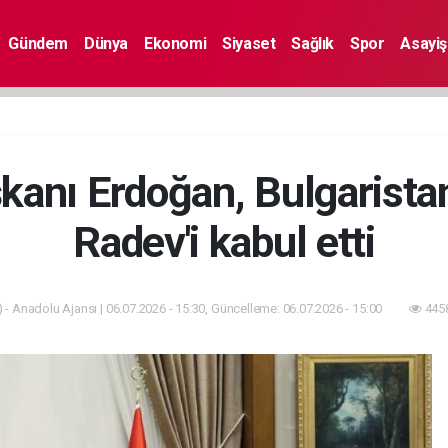
Gündem
Dünya
Ekonomi
Siyaset
Sağlık
Spor
Asayiş
anı Erdoğan, Bulgarista
Radev'i kabul etti
 - Anadolu Ajansı | 06.07.2026 - 15:30, Güncelleme: 06.07.2026 - 15:00
4458