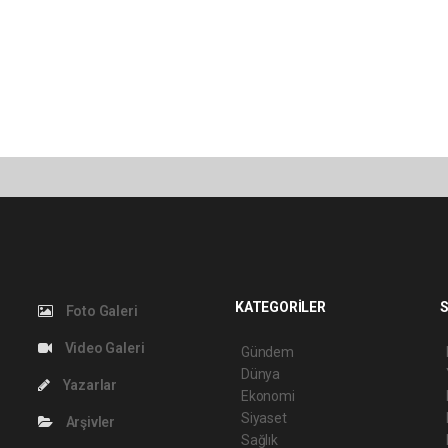
KATEGORİLER
S
Foto Galeri
Video Galeri
Gündem
Dünya
Yazarlar
Ekonomi
Siyaset
Arşivler
Sağlık