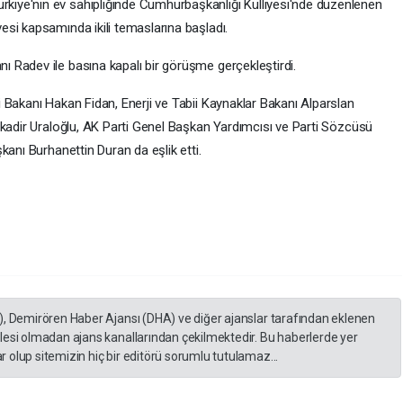
iye'nin ev sahipliğinde Cumhurbaşkanlığı Külliyesi'nde düzenlenen
si kapsamında ikili temaslarına başladı.
 Radev ile basına kapalı bir görüşme gerçekleştirdi.
 Bakanı Hakan Fidan, Enerji ve Tabii Kaynaklar Bakanı Alparslan
lkadir Uraloğlu, AK Parti Genel Başkan Yardımcısı ve Parti Sözcüsü
kanı Burhanettin Duran da eşlik etti.
), Demirören Haber Ajansı (DHA) ve diğer ajanslar tarafından eklenen
lesi olmadan ajans kanallarından çekilmektedir. Bu haberlerde yer
 olup sitemizin hiç bir editörü sorumlu tutulamaz...