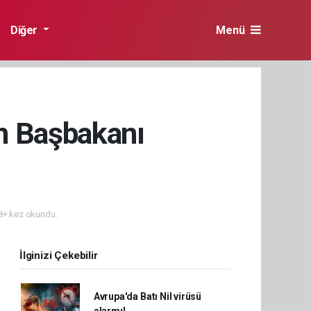
Diğer
Menü
n Başbakanı
+ kez okundu.
İlginizi Çekebilir
Avrupa'da Batı Nil virüsü