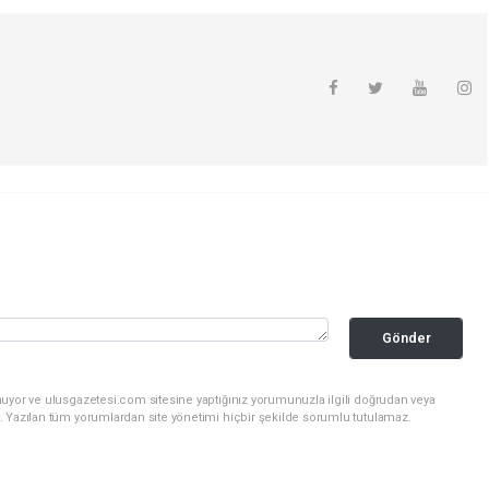
Gönder
nuyor ve ulusgazetesi.com sitesine yaptığınız yorumunuzla ilgili doğrudan veya
. Yazılan tüm yorumlardan site yönetimi hiçbir şekilde sorumlu tutulamaz.