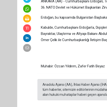
ANKARA (AA) - Cumhurbaşkanı Erdoğan, Türk
36. NATO Devlet ve Hükümet Başkanları Zirve
Erdoğan, bu kapsamda Bulgaristan Başbakanı
Kabulde, Cumhurbaşkanı Erdoğan'a, Dışişleri
Bayraktar, Ulaştırma ve Altyapı Bakanı Abdu
Ömer Çelik ile Cumhurbaşkanlığı İletişim Baş
Muhabir: Özcan Yıldırım, Zafer Fatih Beyaz
Anadolu Ajansı (AA), İhlas Haber Ajansı (İHA
tüm haberler, sitemizin editörlerinin müdaha
alan hukuki muhataplar haberi geçen ajanslar