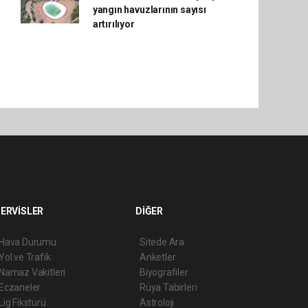
yangın havuzlarının sayısı
artırılıyor
ERVİSLER
DİĞER
Hava Durumu
Sitede Ara
Yol ve Trafik
Anketler
Namaz Vakitleri
Biyografiler
Eczaneler
Rüya Tabirleri
Lig Fikstürü
Astroloji