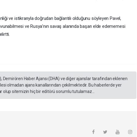
liği ve istikrarıyla doğrudan bağlantılı olduğunu söyleyen Pavel,
e savunabilmesi ve Rusya’nın savaş alanında başarı elde edememesi
irtti.
), Demirören Haber Ajansı (DHA) ve diğer ajanslar tarafından eklenen
lesi olmadan ajans kanallarından çekilmektedir. Bu haberlerde yer
 olup sitemizin hiç bir editörü sorumlu tutulamaz...