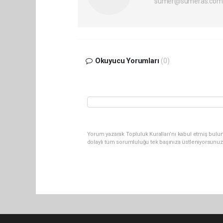
sumer@sumeras.com
Okuyucu Yorumları
(0)
Yorum yazarak Topluluk Kuralları’nı kabul etmiş bulu
dolaylı tüm sorumluluğu tek başınıza üstleniyorsunuz