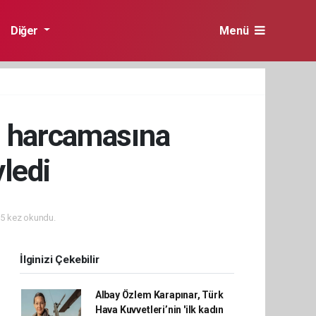
Diğer
Menü
a harcamasına
ledi
5 kez okundu.
İlginizi Çekebilir
Albay Özlem Karapınar, Türk
Hava Kuvvetleri’nin 'ilk kadın