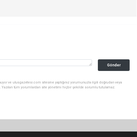
Gönder
nuyor ve ulusgazetesi.com sitesine yaptığınız yorumunuzla ilgili doğrudan veya
. Yazılan tüm yorumlardan site yönetimi hiçbir şekilde sorumlu tutulamaz.