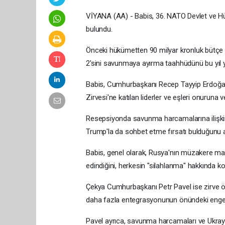
VİYANA (AA) - Babis, 36.⁠ NATO Devlet ve H
bulundu.
Önceki hükümetten 90 milyar kronluk bütçe aç
2'sini savunmaya ayırma taahhüdünü bu yıl y
Babis, Cumhurbaşkanı Recep Tayyip Erdoğan
Zirvesi'ne katılan liderler ve eşleri onuruna
Resepsiyonda savunma harcamalarına ilişkin
Trump'la da sohbet etme fırsatı bulduğunu a
Babis, genel olarak, Rusya'nın müzakere ma
edindiğini, herkesin "silahlanma" hakkında ko
Çekya Cumhurbaşkanı Petr Pavel ise zirve ö
daha fazla entegrasyonunun önündeki engelle
Pavel ayrıca, savunma harcamaları ve Ukray