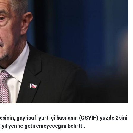
inin, gayrisafi yurt içi hasılanın (GSYİH) yüzde 2'sini
ıl yerine getiremeyeceğini belirtti.