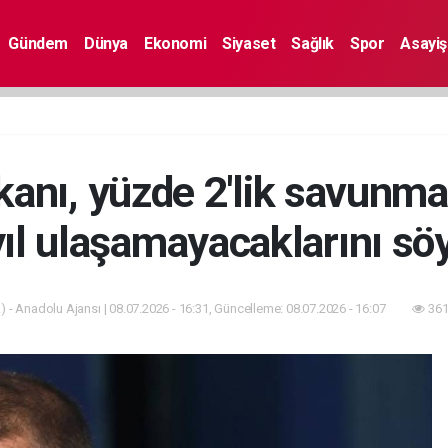
Gündem
Dünya
Ekonomi
Siyaset
Sağlık
Spor
Asayiş
anı, yüzde 2'lik savunm
yıl ulaşamayacaklarını söy
 - Anadolu Ajansı | 08.07.2026 - 16:31, Güncelleme: 08.07.2026 - 16:07
361