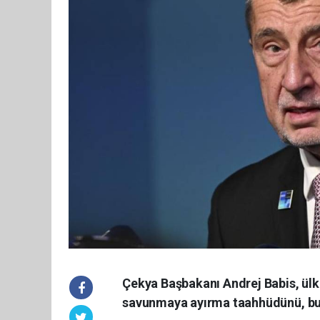
Çekya Başbakanı Andrej Babis, ülkes
savunmaya ayırma taahhüdünü, bu y