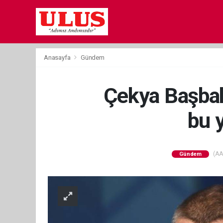
Anasayfa
Gündem
Çekya Başbak
bu 
(AA)
Gündem