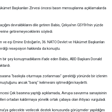
ükümet Başkanları Zirvesi öncesi basın mensuplarına açıklamalarda
ığını devraldıklarını dile getiren Babis, Çekya'nın GSYİH'nin yüzde
erine getiremeyeceklerini söyledi.
 ve eşi Emine Erdoğan'ın, 36. NATO Devlet ve Hükümet Başkanları
 verdiği resepsiyon hakkında da konuştu.
 bir şey konuşmadıklarını ifade eden Babis, ABD Başkanı Donald
ktardı.
sasına "baskıyla oturmaya zorlanması" gerektiği yönünde bir izlenim
nuştuğunu ancak "barış" kelimesini işitmediğini kaydetti.
ncesi Çek basınına yaptığı açıklamada, Avrupa savunma sanayisinin
ri ortadan kaldırmaya yönelik ortak çabaya olan ihtiyacı vurguladı.
na’ya gelecekte verilecek destek konusunda görüşmeler yapıldığını