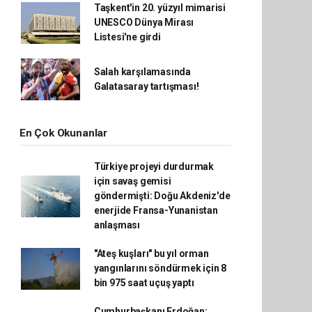
Taşkent'in 20. yüzyıl mimarisi
UNESCO Dünya Mirası
Listesi'ne girdi
Salah karşılamasında
Galatasaray tartışması!
En Çok Okunanlar
Türkiye projeyi durdurmak
için savaş gemisi
göndermişti: Doğu Akdeniz'de
enerjide Fransa-Yunanistan
anlaşması
"Ateş kuşları" bu yıl orman
yangınlarını söndürmek için 8
bin 975 saat uçuş yaptı
Cumhurbaşkanı Erdoğan: