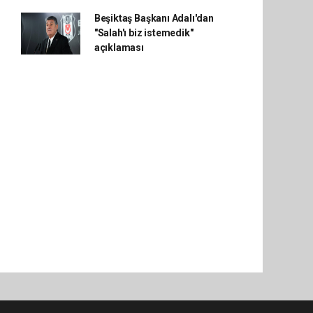
Beşiktaş Başkanı Adalı'dan
"Salah'ı biz istemedik"
açıklaması