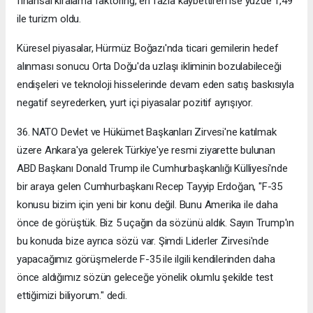
finansal kiralama faktoring, en fazla kaybettiren ise yüzde 1,49
ile turizm oldu.
Küresel piyasalar, Hürmüz Boğazı'nda ticari gemilerin hedef
alınması sonucu Orta Doğu'da uzlaşı ikliminin bozulabileceği
endişeleri ve teknoloji hisselerinde devam eden satış baskısıyla
negatif seyrederken, yurt içi piyasalar pozitif ayrışıyor.
36.⁠ ⁠NATO Devlet ve Hükümet Başkanları Zirvesi'ne katılmak
üzere Ankara'ya gelerek Türkiye'ye resmi ziyarette bulunan
ABD Başkanı Donald Trump ile Cumhurbaşkanlığı Külliyesi'nde
bir araya gelen Cumhurbaşkanı Recep Tayyip Erdoğan, "F-35
konusu bizim için yeni bir konu değil. Bunu Amerika ile daha
önce de görüştük. Biz 5 uçağın da sözünü aldık. Sayın Trump'ın
bu konuda bize ayrıca sözü var. Şimdi Liderler Zirvesi'nde
yapacağımız görüşmelerde F-35 ile ilgili kendilerinden daha
önce aldığımız sözün geleceğe yönelik olumlu şekilde test
ettiğimizi biliyorum." dedi.