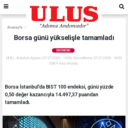
Anasayfa
Ekonomi
Borsa günü yükselişle tamamladı
EKONOMI
(AA) - Anadolu Ajansı | 07.07.2026 - 19:00, Güncelleme: 07.07.2026 - 18:33
3587+ kez okundu.
Borsa İstanbul'da BIST 100 endeksi, günü yüzde
0,50 değer kazancıyla 14.497,37 puandan
tamamladı.