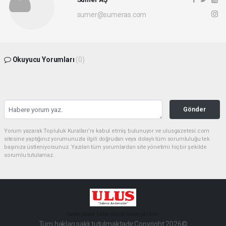
sumer@sumeras.com
Okuyucu Yorumları
(0)
Gönder
Yorum yazarak Topluluk Kuralları’nı kabul etmiş bulunuyor ve ulusgazetesi.com
sitesine yaptığınız yorumunuzla ilgili doğrudan veya dolaylı tüm sorumluluğu tek
başınıza üstleniyorsunuz. Yazılan tüm yorumlardan site yönetimi hiçbir şekilde
sorumlu tutulamaz.
haber paketi
haber scripti
haber yazılımı
Tüm hakları saklı tutulmaktadır.Copyright 2026©