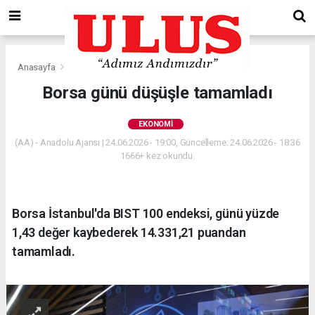
Anasayfa
Ekonomi
Borsa günü düşüşle tamamladı
EKONOMI
(AA) - Anadolu Ajansı | 24.06.2026 - 19:00, Güncelleme: 24.06.2026 - 18:36
1666+ kez okundu.
Borsa İstanbul'da BIST 100 endeksi, günü yüzde
1,43 değer kaybederek 14.331,21 puandan
tamamladı.