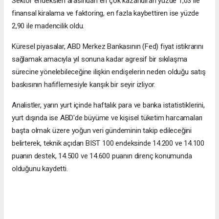
Sektör endeksleri arasından en çok kazandıran yüzde 1,03 ile
finansal kiralama ve faktoring, en fazla kaybettiren ise yüzde
2,90 ile madencilik oldu.
Küresel piyasalar, ABD Merkez Bankasının (Fed) fiyat istikrarını
sağlamak amacıyla yıl sonuna kadar agresif bir sıkılaşma
sürecine yönelebileceğine ilişkin endişelerin neden olduğu satış
baskısının hafiflemesiyle karışık bir seyir izliyor.
Analistler, yarın yurt içinde haftalık para ve banka istatistiklerini,
yurt dışında ise ABD'de büyüme ve kişisel tüketim harcamaları
başta olmak üzere yoğun veri gündeminin takip edileceğini
belirterek, teknik açıdan BIST 100 endeksinde 14.200 ve 14.100
puanın destek, 14.500 ve 14.600 puanın direnç konumunda
olduğunu kaydetti.