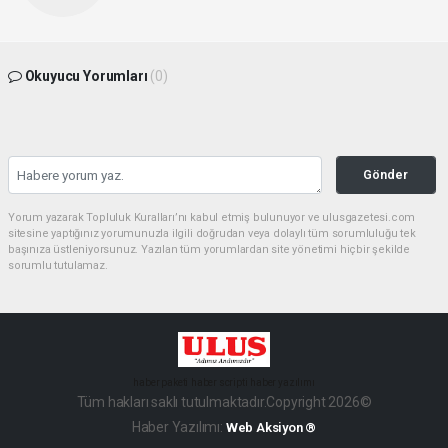
Okuyucu Yorumları
(0)
Gönder
Yorum yazarak Topluluk Kuralları’nı kabul etmiş bulunuyor ve ulusgazetesi.com
sitesine yaptığınız yorumunuzla ilgili doğrudan veya dolaylı tüm sorumluluğu tek
başınıza üstleniyorsunuz. Yazılan tüm yorumlardan site yönetimi hiçbir şekilde
sorumlu tutulamaz.
haber paketi
haber scripti
haber yazılımı
Tüm hakları saklı tutulmaktadır.Copyright 2026©
Haber Yazılımı:
Web Aksiyon ®