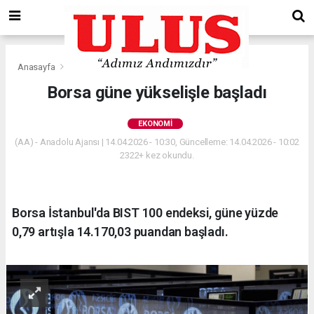
Anasayfa
Ekonomi
Borsa güne yükselişle başladı
EKONOMI
(AA) - Anadolu Ajansı | 14.04.2026 - 10:30, Güncelleme: 14.04.2026 - 10:02
2322+ kez okundu.
Borsa İstanbul'da BIST 100 endeksi, güne yüzde
0,79 artışla 14.170,03 puandan başladı.