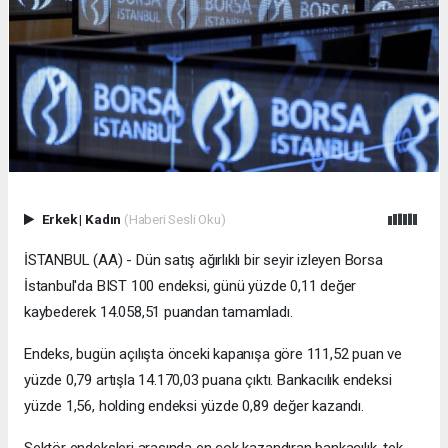
Erkek
|
Kadın
(Haberi Sesli Oku)
İSTANBUL (AA) - Dün satış ağırlıklı bir seyir izleyen Borsa
İstanbul'da BIST 100 endeksi, günü yüzde 0,11 değer
kaybederek 14.058,51 puandan tamamladı.
Endeks, bugün açılışta önceki kapanışa göre 111,52 puan ve
yüzde 0,79 artışla 14.170,03 puana çıktı. Bankacılık endeksi
yüzde 1,56, holding endeksi yüzde 0,89 değer kazandı.