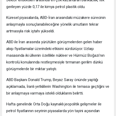
Sektör endeksleri arasında en çok kazandıran bankacılık, tek
gerileyen yüzde 0,17 ile kimya petrol plastik oldu.
Küresel piyasalarda, ABD-İran arasındaki müzakere sürecinin
anlaşmayla sonuçlanabileceğine yönelik umutların tekrar
artmasıyla risk iştahı yükseldi.
ABD ile İran arasında yürütülen görüşmelerden gelen haber
akışı fiyatlamalar üzerindeki etkisini sürdürüyor. Uzlaşı
masasında iki ülkenin özellikle nükleer ve Hürmüz Boğazı'nın
kontrolü konularında restleşmesiyle tırmanan gerilim dünkü
görüşmelerde bir miktar yatıştı.
ABD Başkanı Donald Trump, Beyaz Saray önünde yaptığı
açıklamada, İranlı yetkililerin Washington ile temasa geçtiğini ve
bir anlaşmaya varmaya istekli olduklarını belirtti.
Hafta genelinde Orta Doğu kaynaklı jeopolitik gelişmeler ile
petrol fiyatlarının seyrinin piyasalarda yön tayini açısından