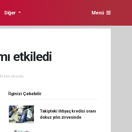
Diğer
Menü
ı etkiledi
+ kez okundu.
İlginizi Çekebilir
Takipteki ihtiyaç kredisi oranı
dokuz yılın zirvesinde