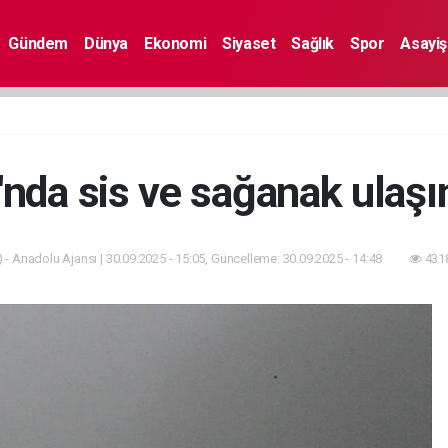
Gündem
Dünya
Ekonomi
Siyaset
Sağlık
Spor
Asayiş
'nda sis ve sağanak ulaşım
 - Anadolu Ajansı | 30.09.2025 - 15:05, Güncelleme: 30.09.2025 - 14:48
4318