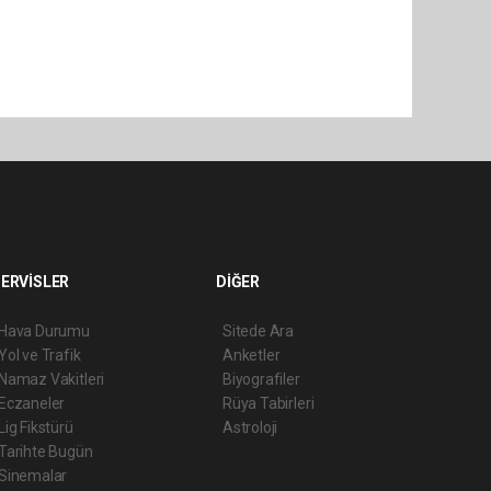
ERVİSLER
DİĞER
Hava Durumu
Sitede Ara
Yol ve Trafik
Anketler
Namaz Vakitleri
Biyografiler
Eczaneler
Rüya Tabirleri
Lig Fikstürü
Astroloji
Tarihte Bugün
Sinemalar