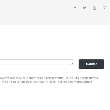
Gönder
nuyor ve ulusgazetesi.com sitesine yaptığınız yorumunuzla ilgili doğrudan veya
. Yazılan tüm yorumlardan site yönetimi hiçbir şekilde sorumlu tutulamaz.