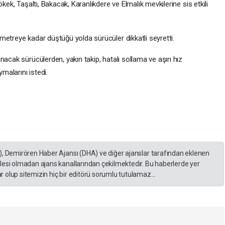
kek, Taşaltı, Bakacak, Karanlıkdere ve Elmalık mevkilerine sis etkili
metreye kadar düştüğü yolda sürücüler dikkatli seyretti.
nacak sürücülerden, yakın takip, hatalı sollama ve aşırı hız
ymalarını istedi.
), Demirören Haber Ajansı (DHA) ve diğer ajanslar tarafından eklenen
lesi olmadan ajans kanallarından çekilmektedir. Bu haberlerde yer
 olup sitemizin hiç bir editörü sorumlu tutulamaz...