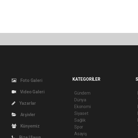
KATEGORİLER
S
Foto Galeri
Video Galeri
Gündem
Dünya
Yazarlar
Ekonomi
Siyaset
Arşivler
Sağlık
Künyemiz
Spor
Asayiş
Bize Ulaşın