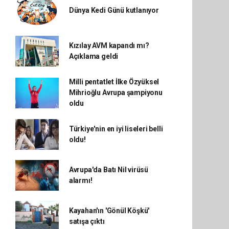
Dünya Kedi Günü kutlanıyor
Kızılay AVM kapandı mı?
Açıklama geldi
Milli pentatlet İlke Özyüksel
Mihrioğlu Avrupa şampiyonu
oldu
Türkiye'nin en iyi liseleri belli
oldu!
Avrupa'da Batı Nil virüsü
alarmı!
Kayahan'ın 'Gönül Köşkü'
satışa çıktı