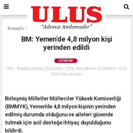
Anasayfa
Gündem
BM: Yemen'de 4,8 milyon kişi
yerinden edildi
GÜNDEM
(AA) - Anadolu Ajansı | 05.05.2025 - 12:32, Güncelleme: 05.05.2025 - 12:04
5191+ kez okundu.
Birleşmiş Milletler Mülteciler Yüksek Komiserliği
(BMMYK), Yemen'de 4,8 milyon kişinin yerinden
edilmiş durumda olduğunu ve aileleri güvende
tutmak için acil desteğe ihtiyaç duyulduğunu
bildirdi.