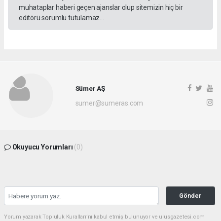
muhataplar haberi geçen ajanslar olup sitemizin hiç bir
editörü sorumlu tutulamaz...
Sümer AŞ
sumer@sumeras.com
Okuyucu Yorumları
(0)
Gönder
Yorum yazarak Topluluk Kuralları’nı kabul etmiş bulunuyor ve ulusgazetesi.com