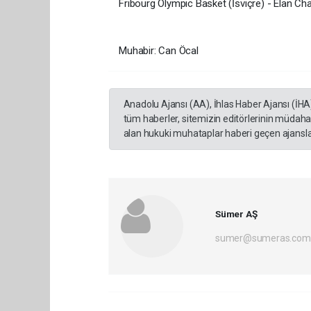
Fribourg Olympic Basket (İsviçre) - Elan Ch
Muhabir: Can Öcal
Anadolu Ajansı (AA), İhlas Haber Ajansı (İHA
tüm haberler, sitemizin editörlerinin müdaha
alan hukuki muhataplar haberi geçen ajanslar
Sümer AŞ
sumer@sumeras.com