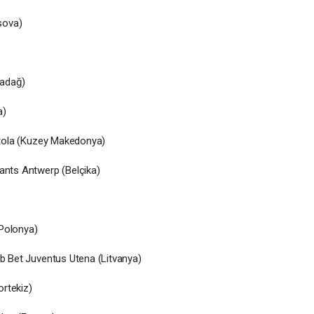
sova)
radağ)
a)
Bitola (Kuzey Makedonya)
nts Antwerp (Belçika)
(Polonya)
ub Bet Juventus Utena (Litvanya)
rtekiz)