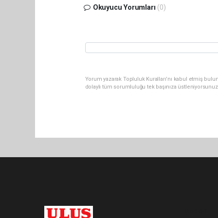
Okuyucu Yorumları
(0)
Yorum yazarak Topluluk Kuralları’nı kabul etmiş bulu
dolaylı tüm sorumluluğu tek başınıza üstleniyorsunuz
Pro-0.051