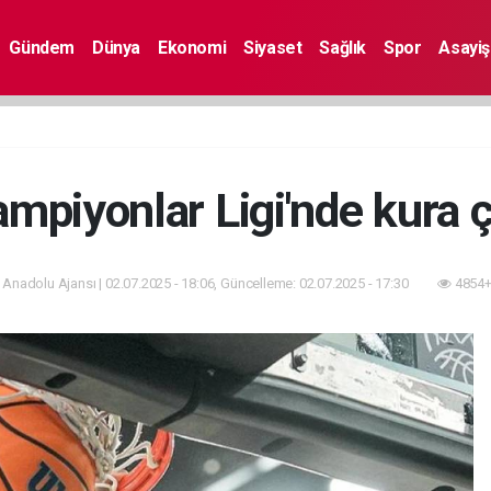
Gündem
Dünya
Ekonomi
Siyaset
Sağlık
Spor
Asayiş
mpiyonlar Ligi'nde kura ç
 Anadolu Ajansı | 02.07.2025 - 18:06, Güncelleme: 02.07.2025 - 17:30
4854+