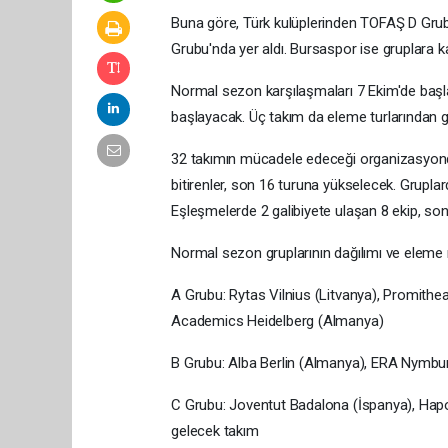
Buna göre, Türk kulüplerinden TOFAŞ D Gru
Grubu'nda yer aldı. Bursaspor ise gruplara
Normal sezon karşılaşmaları 7 Ekim'de baş
başlayacak. Üç takım da eleme turlarından gr
32 takımın mücadele edeceği organizasyonda
bitirenler, son 16 turuna yükselecek. Gruplar
Eşleşmelerde 2 galibiyete ulaşan 8 ekip, son
Normal sezon gruplarının dağılımı ve eleme 
A Grubu: Rytas Vilnius (Litvanya), Promith
Academics Heidelberg (Almanya)
B Grubu: Alba Berlin (Almanya), ERA Nymbu
C Grubu: Joventut Badalona (İspanya), Hapoe
gelecek takım