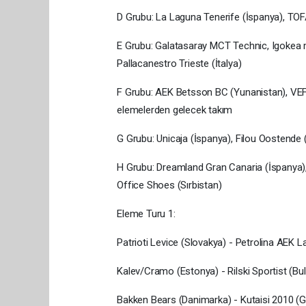
D Grubu: La Laguna Tenerife (İspanya), TOFAŞ,
E Grubu: Galatasaray MCT Technic, Igokea 
Pallacanestro Trieste (İtalya)
F Grubu: AEK Betsson BC (Yunanistan), VEF
elemelerden gelecek takım
G Grubu: Unicaja (İspanya), Filou Oostende (
H Grubu: Dreamland Gran Canaria (İspanya),
Office Shoes (Sırbistan)
Eleme Turu 1:
Patrioti Levice (Slovakya) - Petrolina AEK 
Kalev/Cramo (Estonya) - Rilski Sportist (Bul
Bakken Bears (Danimarka) - Kutaisi 2010 (G