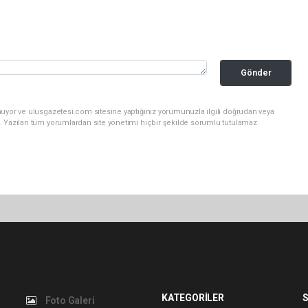
Gönder
nuyor ve ulusgazetesi.com sitesine yaptığınız yorumunuzla ilgili doğrudan veya
. Yazılan tüm yorumlardan site yönetimi hiçbir şekilde sorumlu tutulamaz.
KATEGORİLER
S
Foto Galeri