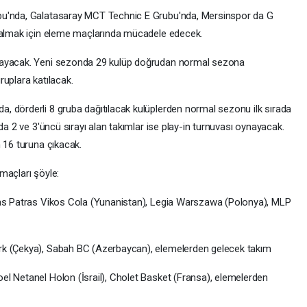
bu'nda, Galatasaray MCT Technic E Grubu'nda, Mersinspor da G
 kalmak için eleme maçlarında mücadele edecek.
layacak. Yeni sezonda 29 kulüp doğrudan normal sezona
uplara katılacak.
, dörderli 8 gruba dağıtılacak kulüplerden normal sezonu ilk sırada
da 2 ve 3'üncü sırayı alan takımlar ise play-in turnuvası oynayacak.
 16 turuna çıkacak.
maçları şöyle:
eas Patras Vikos Cola (Yunanistan), Legia Warszawa (Polonya), MLP
rk (Çekya), Sabah BC (Azerbaycan), elemelerden gelecek takım
l Netanel Holon (İsrail), Cholet Basket (Fransa), elemelerden