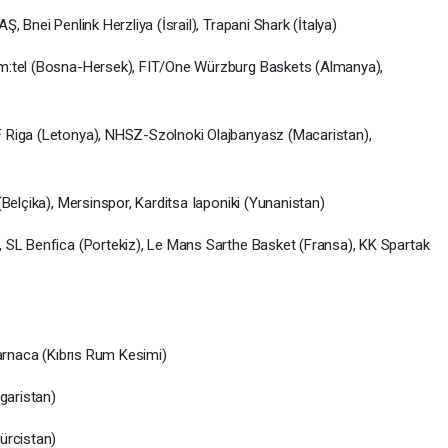
 Bnei Penlink Herzliya (İsrail), Trapani Shark (İtalya)
m:tel (Bosna-Hersek), FIT/One Würzburg Baskets (Almanya),
 Riga (Letonya), NHSZ-Szolnoki Olajbanyasz (Macaristan),
Belçika), Mersinspor, Karditsa Iaponiki (Yunanistan)
 SL Benfica (Portekiz), Le Mans Sarthe Basket (Fransa), KK Spartak
Larnaca (Kıbrıs Rum Kesimi)
garistan)
ürcistan)