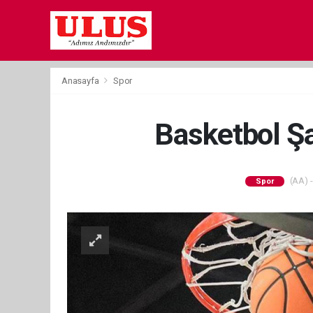
Anasayfa
Spor
Basketbol Şa
(AA) -
Spor