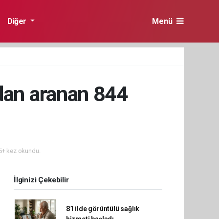
Diğer
Menü
rdan aranan 844
+ kez okundu.
İlginizi Çekebilir
81 ilde görüntülü sağlık