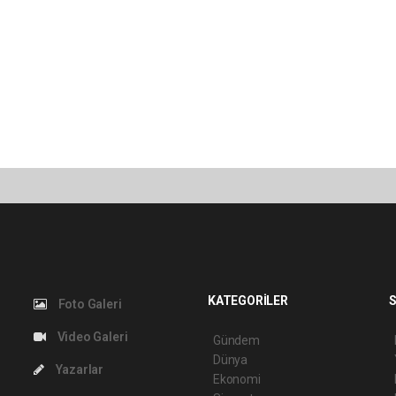
KATEGORİLER
S
Foto Galeri
Video Galeri
Gündem
Dünya
Yazarlar
Ekonomi