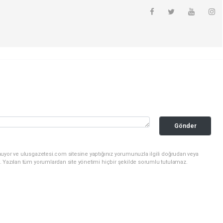
Gönder
nuyor ve ulusgazetesi.com sitesine yaptığınız yorumunuzla ilgili doğrudan veya
. Yazılan tüm yorumlardan site yönetimi hiçbir şekilde sorumlu tutulamaz.