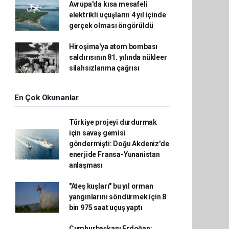
Avrupa'da kısa mesafeli
elektrikli uçuşların 4 yıl içinde
gerçek olması öngörüldü
Hiroşima'ya atom bombası
saldırısının 81. yılında nükleer
silahsızlanma çağrısı
En Çok Okunanlar
Türkiye projeyi durdurmak
için savaş gemisi
göndermişti: Doğu Akdeniz'de
enerjide Fransa-Yunanistan
anlaşması
"Ateş kuşları" bu yıl orman
yangınlarını söndürmek için 8
bin 975 saat uçuş yaptı
Cumhurbaşkanı Erdoğan: