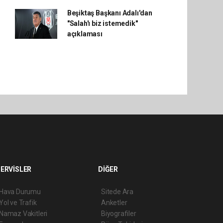
Beşiktaş Başkanı Adalı'dan
"Salah'ı biz istemedik"
açıklaması
ERVİSLER
DİĞER
Hava Durumu
Sitede Ara
Yol ve Trafik
Anketler
Namaz Vakitleri
Biyografiler