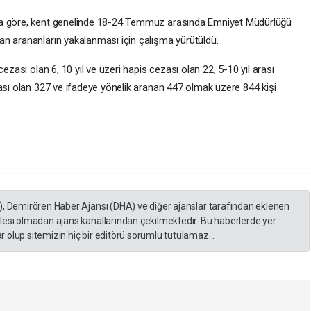
ya göre, kent genelinde 18-24 Temmuz arasında Emniyet Müdürlüğü
n arananların yakalanması için çalışma yürütüldü.
ezası olan 6, 10 yıl ve üzeri hapis cezası olan 22, 5-10 yıl arası
zası olan 327 ve ifadeye yönelik aranan 447 olmak üzere 844 kişi
), Demirören Haber Ajansı (DHA) ve diğer ajanslar tarafından eklenen
lesi olmadan ajans kanallarından çekilmektedir. Bu haberlerde yer
 olup sitemizin hiç bir editörü sorumlu tutulamaz...