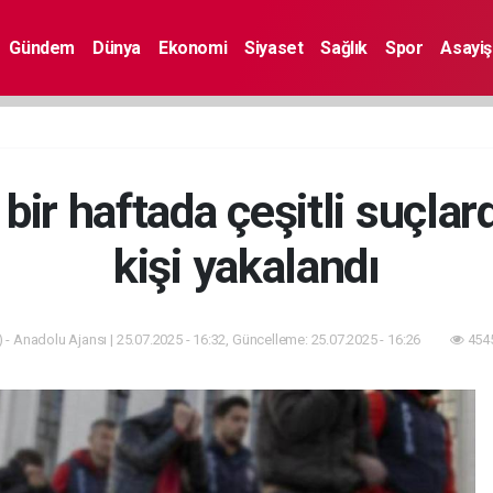
Gündem
Dünya
Ekonomi
Siyaset
Sağlık
Spor
Asayiş
bir haftada çeşitli suçla
kişi yakalandı
 - Anadolu Ajansı | 25.07.2025 - 16:32, Güncelleme: 25.07.2025 - 16:26
4545