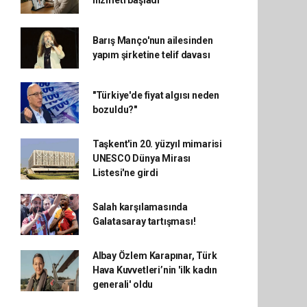
hizmeti başladı
Barış Manço'nun ailesinden
yapım şirketine telif davası
"Türkiye'de fiyat algısı neden
bozuldu?"
Taşkent'in 20. yüzyıl mimarisi
UNESCO Dünya Mirası
Listesi'ne girdi
Salah karşılamasında
Galatasaray tartışması!
Albay Özlem Karapınar, Türk
Hava Kuvvetleri’nin 'ilk kadın
generali' oldu