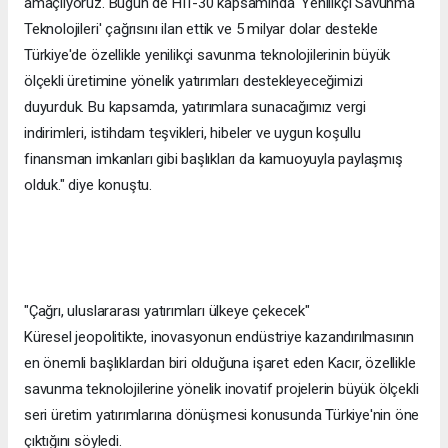
amaçlıyoruz. Bugün de HIT-30 kapsamında 'Yenilikçi Savunma
Teknolojileri' çağrısını ilan ettik ve 5 milyar dolar destekle
Türkiye'de özellikle yenilikçi savunma teknolojilerinin büyük
ölçekli üretimine yönelik yatırımları destekleyeceğimizi
duyurduk. Bu kapsamda, yatırımlara sunacağımız vergi
indirimleri, istihdam teşvikleri, hibeler ve uygun koşullu
finansman imkanları gibi başlıkları da kamuoyuyla paylaşmış
olduk." diye konuştu.
"Çağrı, uluslararası yatırımları ülkeye çekecek"
Küresel jeopolitikte, inovasyonun endüstriye kazandırılmasının
en önemli başlıklardan biri olduğuna işaret eden Kacır, özellikle
savunma teknolojilerine yönelik inovatif projelerin büyük ölçekli
seri üretim yatırımlarına dönüşmesi konusunda Türkiye'nin öne
çıktığını söyledi.