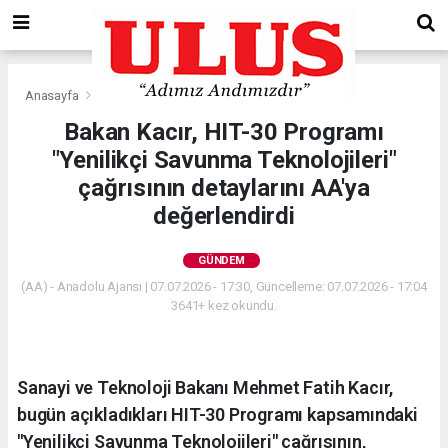
Anasayfa
Gündem
Bakan Kacır, HIT-30 Programı
"Yenilikçi Savunma Teknolojileri"
çağrısının detaylarını AA'ya
değerlendirdi
GÜNDEM
(AA) - Anadolu Ajansı | 07.07.2026 - 17:30, Güncelleme: 07.07.2026 - 17:04
3641+ kez okundu.
Sanayi ve Teknoloji Bakanı Mehmet Fatih Kacır,
bugün açıkladıkları HIT-30 Programı kapsamındaki
"Yenilikçi Savunma Teknolojileri" çağrısının,