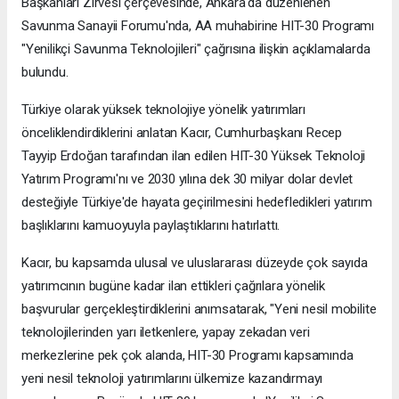
Başkanları Zirvesi çerçevesinde, Ankara'da düzenlenen
Savunma Sanayii Forumu'nda, AA muhabirine HIT-30 Programı
"Yenilikçi Savunma Teknolojileri" çağrısına ilişkin açıklamalarda
bulundu.
Türkiye olarak yüksek teknolojiye yönelik yatırımları
önceliklendirdiklerini anlatan Kacır, Cumhurbaşkanı Recep
Tayyip Erdoğan tarafından ilan edilen HIT-30 Yüksek Teknoloji
Yatırım Programı'nı ve 2030 yılına dek 30 milyar dolar devlet
desteğiyle Türkiye'de hayata geçirilmesini hedefledikleri yatırım
başlıklarını kamuoyuyla paylaştıklarını hatırlattı.
Kacır, bu kapsamda ulusal ve uluslararası düzeyde çok sayıda
yatırımcının bugüne kadar ilan ettikleri çağrılara yönelik
başvurular gerçekleştirdiklerini anımsatarak, "Yeni nesil mobilite
teknolojilerinden yarı iletkenlere, yapay zekadan veri
merkezlerine pek çok alanda, HIT-30 Programı kapsamında
yeni nesil teknoloji yatırımlarını ülkemize kazandırmayı