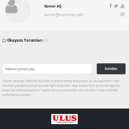
Sümer AŞ
sumer@sumeras.com
Okuyucu Yorumları
(0)
Gönder
Yorum yazarak Topluluk Kuralları’nı kabul etmiş bulunuyor ve ulusgazetesi.com
sitesine yaptığınız yorumunuzla ilgili doğrudan veya dolaylı tüm sorumluluğu tek
başınıza üstleniyorsunuz. Yazılan tüm yorumlardan site yönetimi hiçbir şekilde
sorumlu tutulamaz.
haber paketi
haber scripti
haber yazılımı