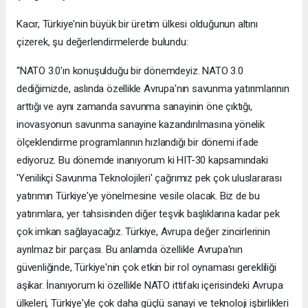
Kacır, Türkiye'nin büyük bir üretim ülkesi olduğunun altını
çizerek, şu değerlendirmelerde bulundu:
“NATO 3.0'ın konuşulduğu bir dönemdeyiz. NATO 3.0
dediğimizde, aslında özellikle Avrupa'nın savunma yatırımlarının
arttığı ve aynı zamanda savunma sanayinin öne çıktığı,
inovasyonun savunma sanayine kazandırılmasına yönelik
ölçeklendirme programlarının hızlandığı bir dönemi ifade
ediyoruz. Bu dönemde inanıyorum ki HIT-30 kapsamındaki
'Yenilikçi Savunma Teknolojileri' çağrımız pek çok uluslararası
yatırımın Türkiye'ye yönelmesine vesile olacak. Biz de bu
yatırımlara, yer tahsisinden diğer teşvik başlıklarına kadar pek
çok imkan sağlayacağız. Türkiye, Avrupa değer zincirlerinin
ayrılmaz bir parçası. Bu anlamda özellikle Avrupa'nın
güvenliğinde, Türkiye'nin çok etkin bir rol oynaması gerekliliği
aşikar. İnanıyorum ki özellikle NATO ittifakı içerisindeki Avrupa
ülkeleri, Türkiye'yle çok daha güçlü sanayi ve teknoloji işbirlikleri