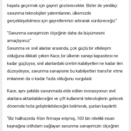
hayata geçirmek için gayret gösterecekler. Bizler de yenilikçi
savunma teknolojileri yatırımlarının, ülkemizde
gerçekleşebilmesi için gayretlerimizi artırarak sürdüreceğiz.”
"Savunma sanayimizin ölçeğinin daha da büyümesini
amaçlıyoruz"
Savunma ve sivil alanlar arasında, çok güçlü bir etkileşim
olduğuna dikkati çeken Kacır, bir ülkenin sanayi kapasitesi ne
kadar güçlüyse, sivil alanlardaki üretim kabiliyetleri ne kadar ileri
düzeydeyse, savunma sanayisine bu kabiliyetleri transfer etme
imkanının da o kadar fazla olduğunu vurguladı.
Kacır, aynı şekilde savunmada elde edilen inovasyonun sivil
alanlara aktarılabileceğini ve çift kullanımlı teknolojilerin gelecek
dönemde hızla geliştirilebileceğini belirterek, şunları kaydetti:
"Biz halihazırda 4 bin firmaya erişmiş, 100 bin nitelikli insan
kaynağına istihdam sağlayan savunma sanayimizin ölçeğinin