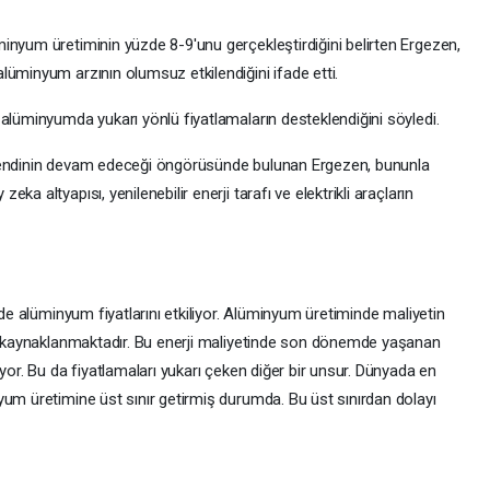
inyum üretiminin yüzde 8-9'unu gerçekleştirdiğini belirten Ergezen,
lüminyum arzının olumsuz etkilendiğini ifade etti.
alüminyumda yukarı yönlü fiyatlamaların desteklendiğini söyledi.
trendinin devam edeceği öngörüsünde bulunan Ergezen, bununla
a altyapısı, yenilenebilir enerji tarafı ve elektrikli araçların
 de alüminyum fiyatlarını etkiliyor. Alüminyum üretiminde maliyetin
en kaynaklanmaktadır. Bu enerji maliyetinde son dönemde yaşanan
yor. Bu da fiyatlamaları yukarı çeken diğer bir unsur. Dünyada en
yum üretimine üst sınır getirmiş durumda. Bu üst sınırdan dolayı