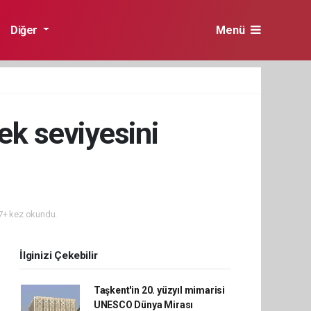
Diğer
Menü
ek seviyesini
+ kez okundu.
İlginizi Çekebilir
Taşkent'in 20. yüzyıl mimarisi
UNESCO Dünya Mirası