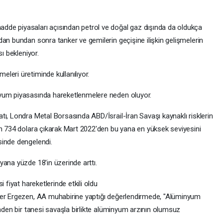
de piyasaları açısından petrol ve doğal gaz dışında da oldukça
an bundan sonra tanker ve gemilerin geçişine ilişkin gelişmelerin
ı bekleniyor.
leri üretiminde kullanılıyor.
nyum piyasasında hareketlenmelere neden oluyor.
ı, Londra Metal Borsasında ABD/İsrail-İran Savaşı kaynaklı risklerin
in 734 dolara çıkarak Mart 2022'den bu yana en yüksek seviyesini
sinde dengelendi.
ana yüzde 18'in üzerinde arttı.
 fiyat hareketlerinde etkili oldu
fer Ergezen, AA muhabirine yaptığı değerlendirmede, "Alüminyum
inden bir tanesi savaşla birlikte alüminyum arzının olumsuz