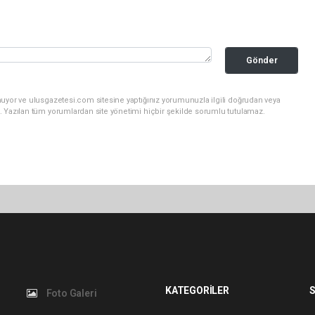
Gönder
nuyor ve ulusgazetesi.com sitesine yaptığınız yorumunuzla ilgili doğrudan veya
. Yazılan tüm yorumlardan site yönetimi hiçbir şekilde sorumlu tutulamaz.
KATEGORİLER
S
Foto Galeri