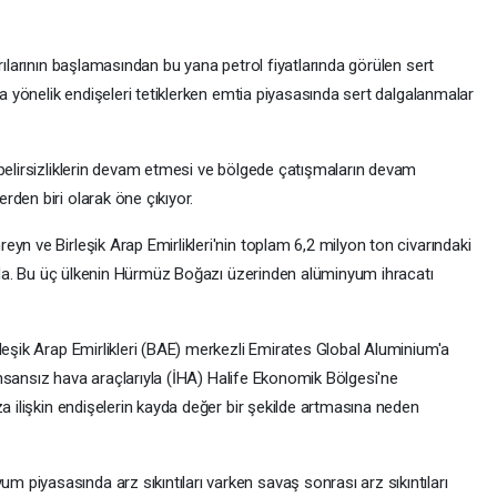
rılarının başlamasından bu yana petrol fiyatlarında görülen sert
na yönelik endişeleri tetiklerken emtia piyasasında sert dalgalanmalar
 belirsizliklerin devam etmesi ve bölgede çatışmaların devam
den biri olarak öne çıkıyor.
yn ve Birleşik Arap Emirlikleri'nin toplam 6,2 milyon ton civarındaki
tında. Bu üç ülkenin Hürmüz Boğazı üzerinden alüminyum ihracatı
leşik Arap Emirlikleri (BAE) merkezli Emirates Global Aluminium'a
e insansız hava araçlarıyla (İHA) Halife Ekonomik Bölgesi'ne
za ilişkin endişelerin kayda değer bir şekilde artmasına neden
piyasasında arz sıkıntıları varken savaş sonrası arz sıkıntıları