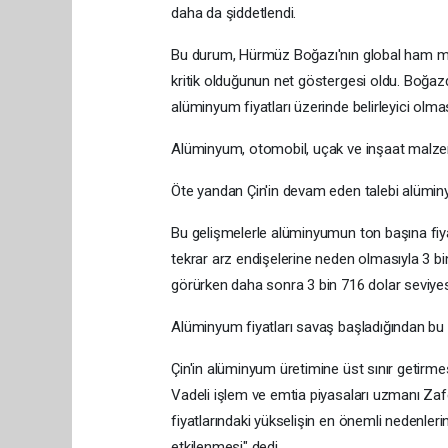
daha da şiddetlendi.
Bu durum, Hürmüz Boğazı'nın global ham mad
kritik olduğunun net göstergesi oldu. Boğazd
alüminyum fiyatları üzerinde belirleyici olmas
Alüminyum, otomobil, uçak ve inşaat malzeme
Öte yandan Çin'in devam eden talebi alümi
Bu gelişmelerle alüminyumun ton başına fiyat
tekrar arz endişelerine neden olmasıyla 3 b
görürken daha sonra 3 bin 716 dolar seviye
Alüminyum fiyatları savaş başladığından bu y
Çin'in alüminyum üretimine üst sınır getirmesi
Vadeli işlem ve emtia piyasaları uzmanı Za
fiyatlarındaki yükselişin en önemli nedenler
etkilenmesi" dedi.