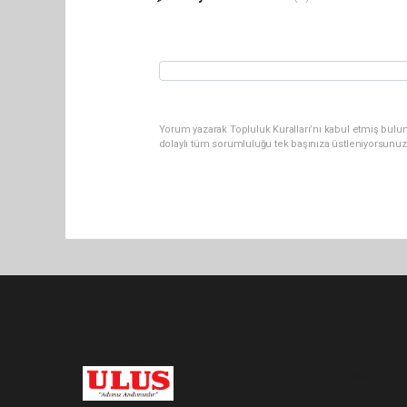
Yorum yazarak Topluluk Kuralları’nı kabul etmiş bulu
dolaylı tüm sorumluluğu tek başınıza üstleniyorsunuz
Pro-0.072