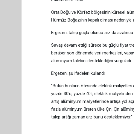
Orta Doğu ve Körfez bölgesinin küresel alüm
Hürmüz Boğazı'nın kapalı olması nedeniyle a
Ergezen, talep güçlü olunca arz da azalınca 
Savaş devam ettiği sürece bu güçlü fiyat 
beraber son dönemde veri merkezleri, yapay zek
alüminyum talebini desteklediğini vurguladı.
Ergezen, şu ifadeleri kullandı:
"Bütün bunların ötesinde elektrik maliyetleri
yüzde 30'u, yüzde 40'ı, elektrik maliyetind
artış alüminyum maliyetlerinde artışa yol açı
fazla alüminyum üreten ülke Çin. Çin alümin
talep artığı zaman arz bunu desteklemiyor."