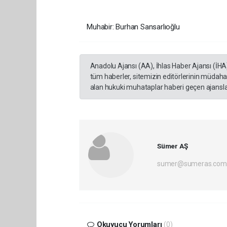
Muhabir: Burhan Sansarlıoğlu
Anadolu Ajansı (AA), İhlas Haber Ajansı (İHA
tüm haberler, sitemizin editörlerinin müdaha
alan hukuki muhataplar haberi geçen ajanslar
Sümer AŞ
sumer@sumeras.com
Okuyucu Yorumları
(0)