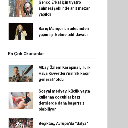
Genco Erkal için tiyatro
sahnesi şeklinde anıt mezar
yapıldı
Barış Manço'nun ailesinden
yapım şirketine telif davası
En Çok Okunanlar
Albay Özlem Karapınar, Türk
Hava Kuvvetleri’nin 'ilk kadın
generali' oldu
Sosyal medyayı küçük yaşta
kullanan çocuklar bazı
derslerde daha başarısız
olabiliyor
Beşiktaş, Avrupa'da "dalya"