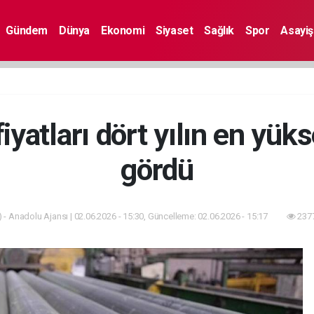
Gündem
Dünya
Ekonomi
Siyaset
Sağlık
Spor
Asayiş
yatları dört yılın en yüks
gördü
 - Anadolu Ajansı | 02.06.2026 - 15:30, Güncelleme: 02.06.2026 - 15:17
2377