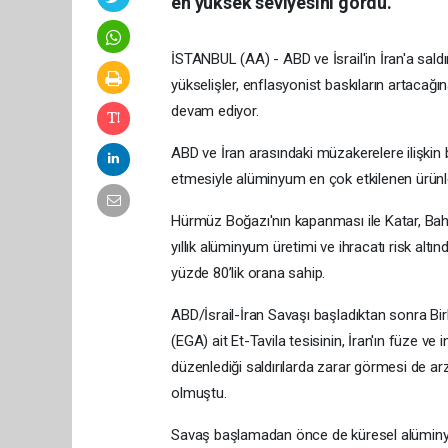
en yüksek seviyesini gördü.
İSTANBUL (AA) - ABD ve İsrail'in İran'a saldı
yükselişler, enflasyonist baskıların artacağı
devam ediyor.
ABD ve İran arasındaki müzakerelere ilişkin
etmesiyle alüminyum en çok etkilenen ürünler
Hürmüz Boğazı'nın kapanması ile Katar, Bahre
yıllık alüminyum üretimi ve ihracatı risk al
yüzde 80’lik orana sahip.
ABD/İsrail-İran Savaşı başladıktan sonra Bir
(EGA) ait Et-Tavila tesisinin, İran'ın füze v
düzenlediği saldırılarda zarar görmesi de ar
olmuştu.
Savaş başlamadan önce de küresel alüminyum 