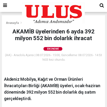
Anasayfa
Ekonomi
AKAMİB üyelerinden 6 ayda 392
milyon 552 bin dolarlık ihracat
EKONOMI
(AA) - Anadolu Ajansı | 08.07.2026 - 15:00, Güncelleme: 08.07.2026 - 14:53
1603 kez okundu.
Akdeniz Mobilya, Kağıt ve Orman Ürünleri
İhracatçıları Birliği (AKAMİB) üyeleri, ocak-haziran
döneminde 392 milyon 552 bin dolarlık dış satım
gerçekleştirdi.