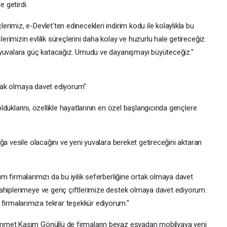
e getirdi.
imiz, e-Devlet'ten edinecekleri indirim kodu ile kolaylıkla bu
imizin evlilik süreçlerini daha kolay ve huzurlu hale getireceğiz.
 yuvalara güç katacağız. Umudu ve dayanışmayı büyüteceğiz."
ortak olmaya davet ediyorum"
duklarını, özellikle hayatlarının en özel başlangıcında gençlere
ğa vesile olacağını ve yeni yuvalara bereket getireceğini aktaran
 firmalarımızı da bu iyilik seferberliğine ortak olmaya davet
sahiplenmeye ve genç çiftlerimize destek olmaya davet ediyorum.
rmalarımıza tekrar teşekkür ediyorum."
mmet Kasım Gönüllü de firmaların beyaz eşyadan mobilyaya yeni