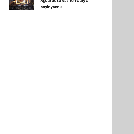
Ağustos'ta caz temasıyla
başlayacak