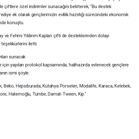
 çiftlere özel indirimler sunacağını belirterek, "Bu destek
 krediye ek olarak gençlerimizin evlilik hazırlığı sürecindeki ekonomik
inde konuştu.
 ve Fehmi Yıldırım Kaplan çifti de desteklerinden dolayı
ekkürlerini iletti.
anları sunacak
r için yapılan protokol kapsamında, halihazırda evlenecek gençlere
nın ismi şöyle:
lik, Beko, Hepsiburada, Kütahya Porselen, Modalife, Karaca, Kelebek,
dore, Hatemoğlu, Tümbir, Damat-Tween, Kip."