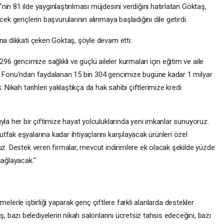
in 81 ilde yaygınlaştırılması müjdesini verdiğini hatırlatan Göktaş,
cek gençlerin başvurularının alınmaya başladığını dile getirdi.
na dikkati çeken Göktaş, şöyle devam etti:
gencimize sağlıklı ve güçlü aileler kurmaları için eğitim ve aile
ik Fonu'ndan faydalanan 15 bin 304 gencimize bugüne kadar 1 milyar
 Nikah tarihleri yaklaştıkça da hak sahibi çiftlerimize kredi
yla her bir çiftimize hayat yolculuklarında yeni imkanlar sunuyoruz.
fak eşyalarına kadar ihtiyaçlarını karşılayacak ürünleri özel
uz. Destek veren firmalar, mevcut indirimlere ek olacak şekilde yüzde
sağlayacak."
etmelerle işbirliği yaparak genç çiftlere farklı alanlarda destekler
bazı belediyelerin nikah salonlarını ücretsiz tahsis edeceğini, bazı