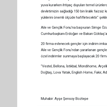
yuva kurarken ihtiyaç duyulan temel ürünlerde
devletimizin sağladığı 150 bin liralık faizsiz
yüklerini önemli ölçüde hafifletecektir." şekl
Aile ve Gençlik Fonu'na başvuran Simge Özay
Cumhurbaşkanı Erdoğan ve Bakan Göktaş'a teş
20 firma evlenecek gençler için indirim imk
Aile ve Gençlik Fonu'ndan yararlanan gençle
özel indirimler sunmaya başlayacak 20 firma
"Vestel, Bellona, İstikbal, Mondihome, Arçe
Doğtaş, Lova Yatak, English Home, Fakir, A
Muhabir: Ayşe Şensoy Boztepe