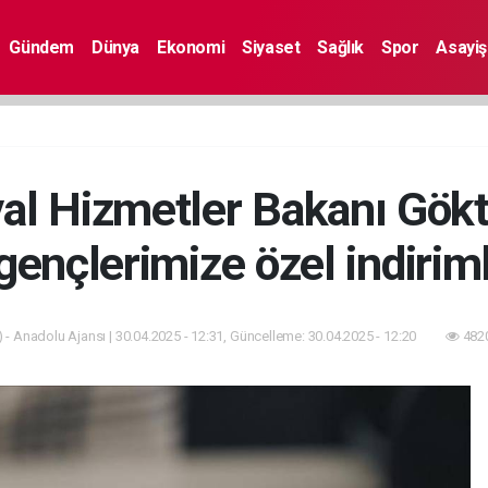
Gündem
Dünya
Ekonomi
Siyaset
Sağlık
Spor
Asayiş
yal Hizmetler Bakanı Gökt
gençlerimize özel indirim
 - Anadolu Ajansı | 30.04.2025 - 12:31, Güncelleme: 30.04.2025 - 12:20
4820