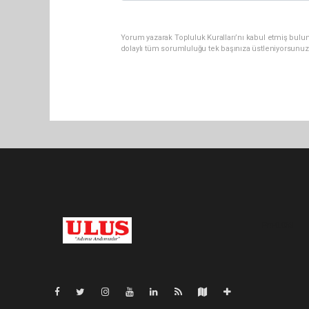
Yorum yazarak Topluluk Kuralları’nı kabul etmiş bulu
dolaylı tüm sorumluluğu tek başınıza üstleniyorsunuz
Pro-0.053