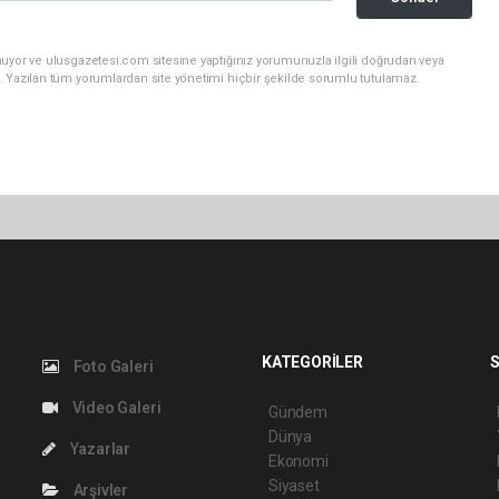
nuyor ve ulusgazetesi.com sitesine yaptığınız yorumunuzla ilgili doğrudan veya
. Yazılan tüm yorumlardan site yönetimi hiçbir şekilde sorumlu tutulamaz.
KATEGORİLER
S
Foto Galeri
Video Galeri
Gündem
Dünya
Yazarlar
Ekonomi
Siyaset
Arşivler