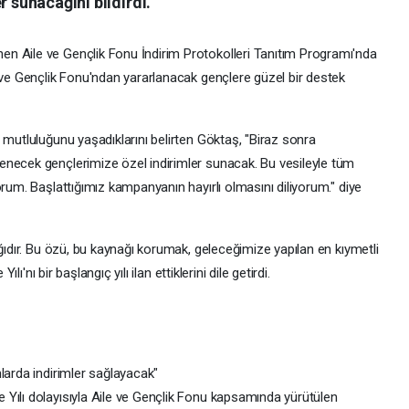
r sunacağını bildirdi.
n Aile ve Gençlik Fonu İndirim Protokolleri Tanıtım Programı'nda
e ve Gençlik Fonu'ndan yararlanacak gençlere güzel bir destek
 mutluluğunu yaşadıklarını belirten Göktaş, "Biraz sonra
enecek gençlerimize özel indirimler sunacak. Bu vesileyle tüm
orum. Başlattığımız kampanyanın hayırlı olmasını diliyorum." diye
ağıdır. Bu özü, bu kaynağı korumak, geleceğimize yapılan en kıymetli
lı'nı bir başlangıç yılı ilan ettiklerini dile getirdi.
larda indirimler sağlayacak"
Yılı dolayısıyla Aile ve Gençlik Fonu kapsamında yürütülen