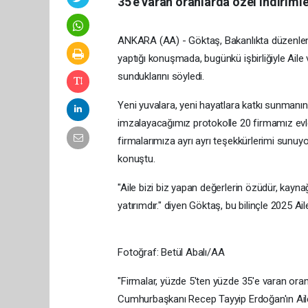
35'e varan oranlarda özel indirimle
ANKARA (AA) - Göktaş, Bakanlıkta düzenlene
yaptığı konuşmada, bugünkü işbirliğiyle Ail
sunduklarını söyledi.
Yeni yuvalara, yeni hayatlara katkı sunmanın
imzalayacağımız protokolle 20 firmamız evl
firmalarımıza ayrı ayrı teşekkürlerimi sunuy
konuştu.
"Aile bizi biz yapan değerlerin özüdür, kayn
yatırımdır." diyen Göktaş, bu bilinçle 2025 Aile Yı
Fotoğraf: Betül Abalı/AA
"Firmalar, yüzde 5'ten yüzde 35'e varan oran
Cumhurbaşkanı Recep Tayyip Erdoğan'ın Aile 