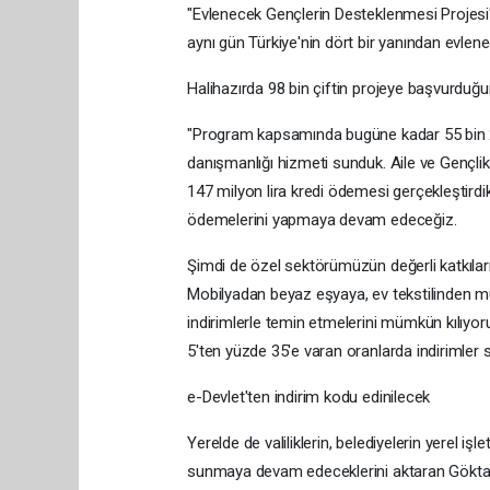
"Evlenecek Gençlerin Desteklenmesi Projesi"n
aynı gün Türkiye'nin dört bir yanından evlene
Halihazırda 98 bin çiftin projeye başvurduğu
"Program kapsamında bugüne kadar 55 bin 296 
danışmanlığı hizmeti sunduk. Aile ve Gençl
147 milyon lira kredi ödemesi gerçekleştirdik.
ödemelerini yapmaya devam edeceğiz.
Şimdi de özel sektörümüzün değerli katkıları
Mobilyadan beyaz eşyaya, ev tekstilinden mut
indirimlerle temin etmelerini mümkün kılıyor
5'ten yüzde 35'e varan oranlarda indirimler 
e-Devlet'ten indirim kodu edinilecek
Yerelde de valiliklerin, belediyelerin yerel işl
sunmaya devam edeceklerini aktaran Göktaş, 