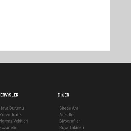
ERVİSLER
DİĞER
Hava Durumu
Sitede Ara
Yol ve Trafik
Anketler
Namaz Vakitleri
Biyografiler
Eczaneler
Rüya Tabirleri