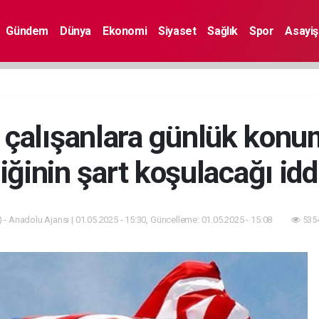
Gündem
Dünya
Ekonomi
Siyaset
Sağlık
Spor
Asayiş
 çalışanlara günlük konum
iğinin şart koşulacağı idd
 - Anadolu Ajansı | 01.05.2025 - 15:30, Güncelleme: 01.05.2025 - 15:08
5354