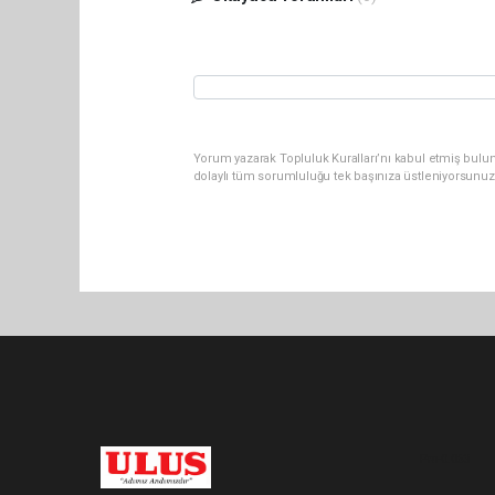
Yorum yazarak Topluluk Kuralları’nı kabul etmiş bulu
dolaylı tüm sorumluluğu tek başınıza üstleniyorsunuz
Pro-0.063