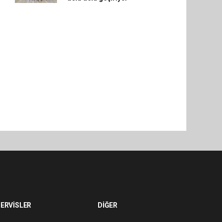
ERVİSLER
DİĞER