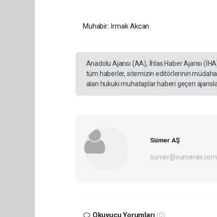
Muhabir: Irmak Akcan
Anadolu Ajansı (AA), İhlas Haber Ajansı (İHA
tüm haberler, sitemizin editörlerinin müdaha
alan hukuki muhataplar haberi geçen ajanslar
Sümer AŞ
sumer@sumeras.com
Okuyucu Yorumları
(0)