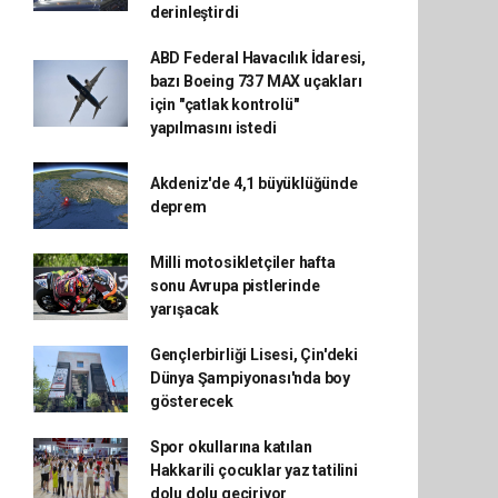
derinleştirdi
ABD Federal Havacılık İdaresi,
bazı Boeing 737 MAX uçakları
için "çatlak kontrolü"
yapılmasını istedi
Akdeniz'de 4,1 büyüklüğünde
deprem
Milli motosikletçiler hafta
sonu Avrupa pistlerinde
yarışacak
Gençlerbirliği Lisesi, Çin'deki
Dünya Şampiyonası'nda boy
gösterecek
Spor okullarına katılan
Hakkarili çocuklar yaz tatilini
dolu dolu geçiriyor