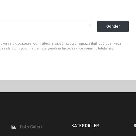
Gönder
nuyor ve ulusgazetesi.com sitesine yaptığınız yorumunuzla ilgili doğrudan veya
. Yazılan tüm yorumlardan site yönetimi hiçbir şekilde sorumlu tutulamaz.
KATEGORİLER
S
Foto Galeri