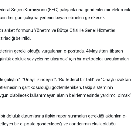
ral Seçim Komisyonu (FEC) çalışanlarına gönderilen bir elektronik
arın her gün çalışma yerlerini beyan etmeleri gerekecek.
dlı anket formunu Yönetim ve Bütçe Ofisi ile Genel Hizmetler
rladığı belirtildi.
elerinin gerekli olduğu vurgulanan e-postada, 4 Mayıs'tan itibaren
günlük doluluk seviyelerine ulaşmak" için bir metodoloji uygulamaları
çalıştım", "Onaylı izindeyim", "Bu federal bir tatil" ve "Onaylı uzaktan
retlemesinin şart koşulduğu gözlemlenirken, takip sisteminin
ygun olabilecek kullanılmayan alanın belirlenmesinde yardımcı olmak"
 bir doluluk durumlarına ilişkin rapor sunmaları gerektiği aktarılan e-
zetleyen bir e-posta gönderileceği ve gönderimin eksik olduğu