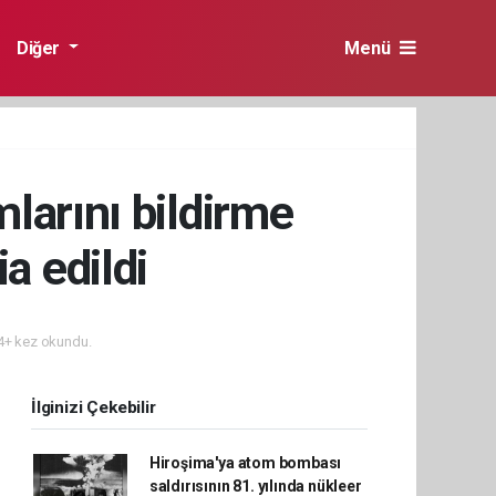
Diğer
Menü
larını bildirme
ia edildi
+ kez okundu.
İlginizi Çekebilir
Hiroşima'ya atom bombası
saldırısının 81. yılında nükleer