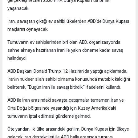
gerçekleşmezken 2026 FIFA Dünya Kupası'nda bir ilk
yaşanacak.
İran, savaştan çıktığı ev sahibi ülkelerden ABD'de Dünya Kupası
maçlarını oynayacak.
Turnuvanın ev sahiplerinden biri olan ABD, organizasyonda
sahne almaya hazırlanan İran ile yakın döneme kadar savaş
halindeydi.
ABD Başkanı Donald Trump, 12 Haziran'da yaptığı açıklamada,
İran'ın nükleer silah sahibi olmama konusunda mutabık kaldığını
belirterek, "Bugün İran ile savaşı bitirdik." ifadelerini kullandı.
ABD ile İran arasındaki savaşta çatışmalar tamamen İran ve
Orta Doğu bölgesinde yaşandığı için Kuzey Amerika'daki
turnuvanın iptal edilmesi gündeme gelmedi.
Öte yandan, iki ülke arasındaki gerilim, Dünya Kupası için ülkeye
gelecek İran destekçileri ile ABD halkı arasında turnuva