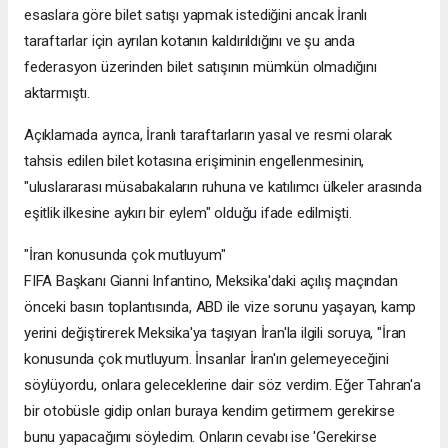
esaslara göre bilet satışı yapmak istediğini ancak İranlı
taraftarlar için ayrılan kotanın kaldırıldığını ve şu anda
federasyon üzerinden bilet satışının mümkün olmadığını
aktarmıştı.
Açıklamada ayrıca, İranlı taraftarların yasal ve resmi olarak
tahsis edilen bilet kotasına erişiminin engellenmesinin,
"uluslararası müsabakaların ruhuna ve katılımcı ülkeler arasında
eşitlik ilkesine aykırı bir eylem" olduğu ifade edilmişti.
"İran konusunda çok mutluyum"
FIFA Başkanı Gianni Infantino, Meksika'daki açılış maçından
önceki basın toplantısında, ABD ile vize sorunu yaşayan, kamp
yerini değiştirerek Meksika'ya taşıyan İran'la ilgili soruya, "İran
konusunda çok mutluyum. İnsanlar İran'ın gelemeyeceğini
söylüyordu, onlara geleceklerine dair söz verdim. Eğer Tahran'a
bir otobüsle gidip onları buraya kendim getirmem gerekirse
bunu yapacağımı söyledim. Onların cevabı ise 'Gerekirse