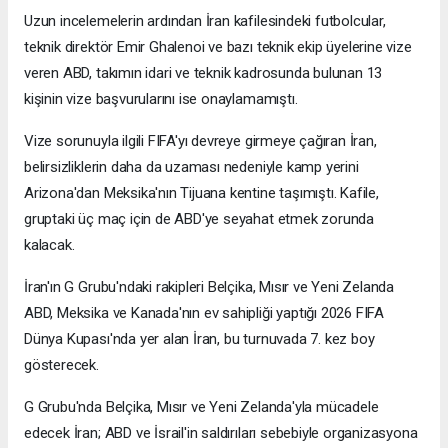
Uzun incelemelerin ardından İran kafilesindeki futbolcular,
teknik direktör Emir Ghalenoi ve bazı teknik ekip üyelerine vize
veren ABD, takımın idari ve teknik kadrosunda bulunan 13
kişinin vize başvurularını ise onaylamamıştı.
Vize sorunuyla ilgili FIFA'yı devreye girmeye çağıran İran,
belirsizliklerin daha da uzaması nedeniyle kamp yerini
Arizona'dan Meksika'nın Tijuana kentine taşımıştı. Kafile,
gruptaki üç maç için de ABD'ye seyahat etmek zorunda
kalacak.
İran'ın G Grubu'ndaki rakipleri Belçika, Mısır ve Yeni Zelanda
ABD, Meksika ve Kanada'nın ev sahipliği yaptığı 2026 FIFA
Dünya Kupası'nda yer alan İran, bu turnuvada 7. kez boy
gösterecek.
G Grubu'nda Belçika, Mısır ve Yeni Zelanda'yla mücadele
edecek İran; ABD ve İsrail'in saldırıları sebebiyle organizasyona