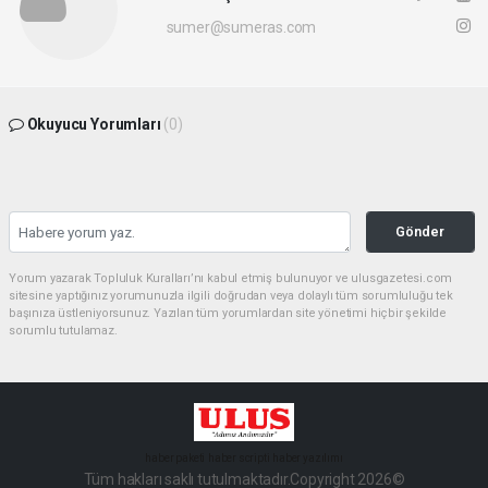
sumer@sumeras.com
Okuyucu Yorumları
(0)
Gönder
Yorum yazarak Topluluk Kuralları’nı kabul etmiş bulunuyor ve ulusgazetesi.com
sitesine yaptığınız yorumunuzla ilgili doğrudan veya dolaylı tüm sorumluluğu tek
başınıza üstleniyorsunuz. Yazılan tüm yorumlardan site yönetimi hiçbir şekilde
sorumlu tutulamaz.
haber paketi
haber scripti
haber yazılımı
Tüm hakları saklı tutulmaktadır.Copyright 2026©