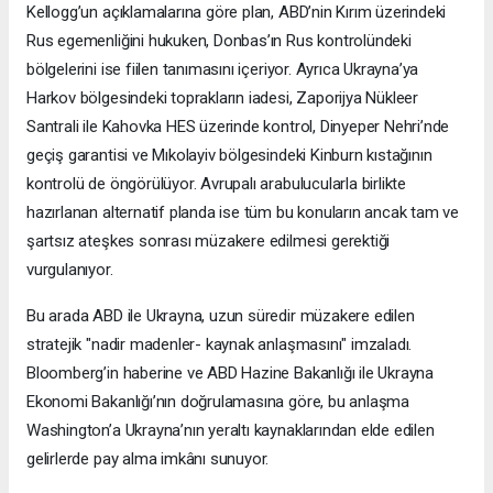
Kellogg’un açıklamalarına göre plan, ABD’nin Kırım üzerindeki
Rus egemenliğini hukuken, Donbas’ın Rus kontrolündeki
bölgelerini ise fiilen tanımasını içeriyor. Ayrıca Ukrayna’ya
Harkov bölgesindeki toprakların iadesi, Zaporijya Nükleer
Santrali ile Kahovka HES üzerinde kontrol, Dinyeper Nehri’nde
geçiş garantisi ve Mıkolayiv bölgesindeki Kinburn kıstağının
kontrolü de öngörülüyor. Avrupalı arabulucularla birlikte
hazırlanan alternatif planda ise tüm bu konuların ancak tam ve
şartsız ateşkes sonrası müzakere edilmesi gerektiği
vurgulanıyor.
Bu arada ABD ile Ukrayna, uzun süredir müzakere edilen
stratejik "nadir madenler- kaynak anlaşmasını" imzaladı.
Bloomberg’in haberine ve ABD Hazine Bakanlığı ile Ukrayna
Ekonomi Bakanlığı’nın doğrulamasına göre, bu anlaşma
Washington’a Ukrayna’nın yeraltı kaynaklarından elde edilen
gelirlerde pay alma imkânı sunuyor.