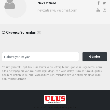
Nevzat Selvi
nevzatselvi37@gmail.com
Okuyucu Yorumları
(0)
Gönder
Yorum yazarak Topluluk Kuralları’nı kabul etmiş bulunuyor ve ulusgazetesi.com
sitesine yaptığınız yorumunuzla ilgili doğrudan veya dolaylı tüm sorumluluğu tek
başınıza üstleniyorsunuz. Yazılan tüm yorumlardan site yönetimi hiçbir şekilde
sorumlu tutulamaz.
haber paketi
haber scripti
haber yazılımı