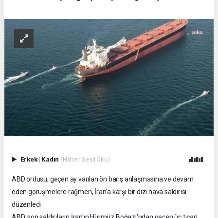
Erkek
|
Kadın
(Haberi Sesli Oku)
ABD ordusu, geçen ay varılan ön barış anlaşmasına ve devam
eden görüşmelere rağmen, İran'a karşı bir dizi hava saldırısı
düzenledi
ABD, son saldırıların İran'ın Hürmüz Boğazı'ndan geçen üç ticari