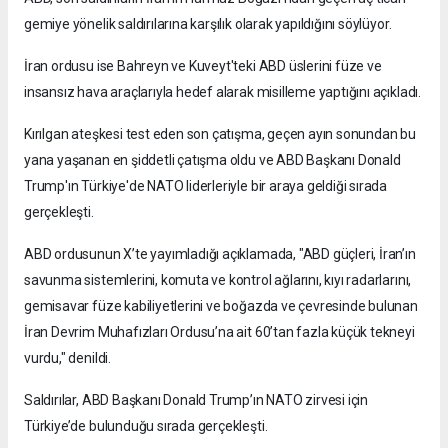
gemiye yönelik saldırılarına karşılık olarak yapıldığını söylüyor.
İran ordusu ise Bahreyn ve Kuveyt'teki ABD üslerini füze ve
insansız hava araçlarıyla hedef alarak misilleme yaptığını açıkladı.
Kırılgan ateşkesi test eden son çatışma, geçen ayın sonundan bu
yana yaşanan en şiddetli çatışma oldu ve ABD Başkanı Donald
Trump'ın Türkiye'de NATO liderleriyle bir araya geldiği sırada
gerçekleşti.
ABD ordusunun X’te yayımladığı açıklamada, "ABD güçleri, İran’ın
savunma sistemlerini, komuta ve kontrol ağlarını, kıyı radarlarını,
gemisavar füze kabiliyetlerini ve boğazda ve çevresinde bulunan
İran Devrim Muhafızları Ordusu’na ait 60’tan fazla küçük tekneyi
vurdu," denildi.
Saldırılar, ABD Başkanı Donald Trump’ın NATO zirvesi için
Türkiye’de bulunduğu sırada gerçekleşti.