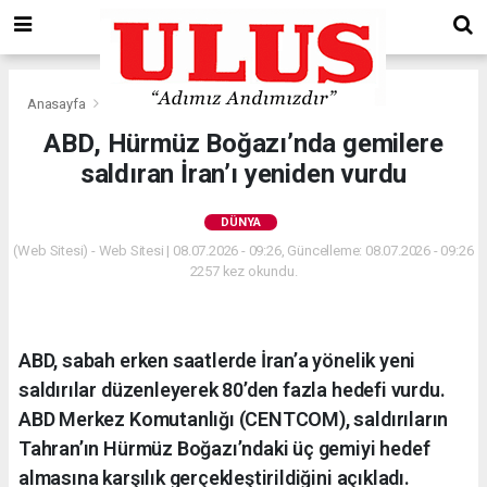
Anasayfa
Dünya
ABD, Hürmüz Boğazı’nda gemilere
saldıran İran’ı yeniden vurdu
DÜNYA
(Web Sitesi) - Web Sitesi | 08.07.2026 - 09:26, Güncelleme: 08.07.2026 - 09:26
2257 kez okundu.
ABD, sabah erken saatlerde İran’a yönelik yeni
saldırılar düzenleyerek 80’den fazla hedefi vurdu.
ABD Merkez Komutanlığı (CENTCOM), saldırıların
Tahran’ın Hürmüz Boğazı’ndaki üç gemiyi hedef
almasına karşılık gerçekleştirildiğini açıkladı.