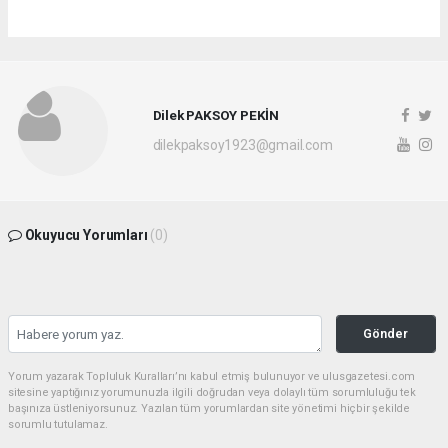
Dilek PAKSOY PEKİN
dilekpaksoy1923@gmail.com
Okuyucu Yorumları
(0)
Gönder
Yorum yazarak Topluluk Kuralları’nı kabul etmiş bulunuyor ve ulusgazetesi.com
sitesine yaptığınız yorumunuzla ilgili doğrudan veya dolaylı tüm sorumluluğu tek
başınıza üstleniyorsunuz. Yazılan tüm yorumlardan site yönetimi hiçbir şekilde
sorumlu tutulamaz.