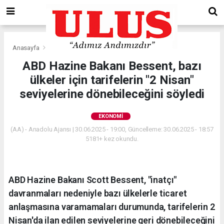
Anasayfa
Ekonomi
ABD Hazine Bakanı Bessent, bazı
ülkeler için tarifelerin "2 Nisan"
seviyelerine dönebileceğini söyledi
EKONOMI
(AA) - Anadolu Ajansı | 30.06.2025 - 19:00, Güncelleme: 30.06.2025 - 18:57
5181+ kez okundu.
ABD Hazine Bakanı Scott Bessent, "inatçı"
davranmaları nedeniyle bazı ülkelerle ticaret
anlaşmasına varamamaları durumunda, tarifelerin 2
Nisan'da ilan edilen seviyelerine geri dönebileceğini