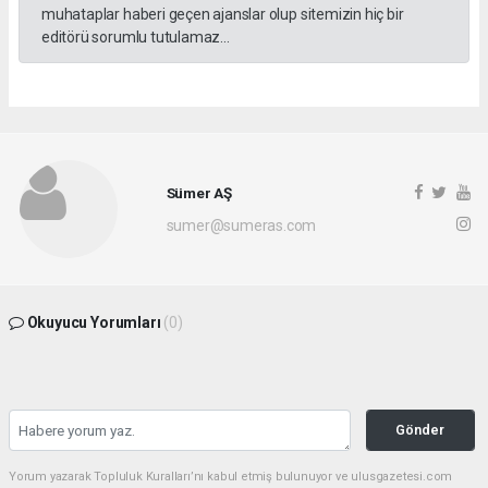
muhataplar haberi geçen ajanslar olup sitemizin hiç bir
editörü sorumlu tutulamaz...
Sümer AŞ
sumer@sumeras.com
Okuyucu Yorumları
(0)
Gönder
Yorum yazarak Topluluk Kuralları’nı kabul etmiş bulunuyor ve ulusgazetesi.com