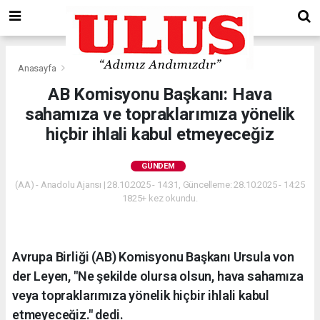
Anasayfa
Gündem
AB Komisyonu Başkanı: Hava
sahamıza ve topraklarımıza yönelik
hiçbir ihlali kabul etmeyeceğiz
GÜNDEM
(AA) - Anadolu Ajansı | 28.10.2025 - 14:31, Güncelleme: 28.10.2025 - 14:25
1825+ kez okundu.
Avrupa Birliği (AB) Komisyonu Başkanı Ursula von
der Leyen, "Ne şekilde olursa olsun, hava sahamıza
veya topraklarımıza yönelik hiçbir ihlali kabul
etmeyeceğiz." dedi.