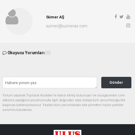
Sümer AŞ
sumer@sumeras.com
Okuyucu Yorumları
(0)
Gönder
Yorum yazarak Topluluk Kuralları’nı kabul etmiş bulunuyor ve ulusgazetesi.com
sitesine yaptığınız yorumunuzla ilgili doğrudan veya dolaylı tüm sorumluluğu tek
başınıza üstleniyorsunuz. Yazılan tüm yorumlardan site yönetimi hiçbir şekilde
sorumlu tutulamaz.