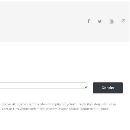
Gönder
nuyor ve ulusgazetesi.com sitesine yaptığınız yorumunuzla ilgili doğrudan veya
. Yazılan tüm yorumlardan site yönetimi hiçbir şekilde sorumlu tutulamaz.