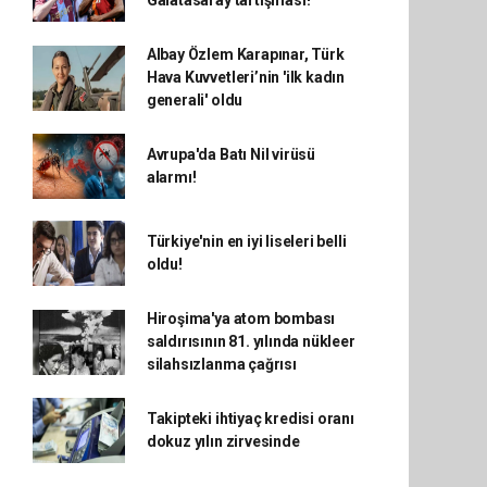
Galatasaray tartışması!
Albay Özlem Karapınar, Türk
Hava Kuvvetleri’nin 'ilk kadın
generali' oldu
Avrupa'da Batı Nil virüsü
alarmı!
Türkiye'nin en iyi liseleri belli
oldu!
Hiroşima'ya atom bombası
saldırısının 81. yılında nükleer
silahsızlanma çağrısı
Takipteki ihtiyaç kredisi oranı
dokuz yılın zirvesinde