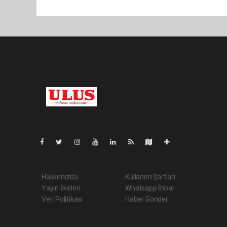
Pro-0.051
Hakkımızda
Kullanım Şartları
Yayın İlkeleri
Whatsapp İhbar
Veri Politikası
Haber Gönder