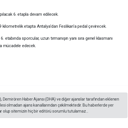
apılacak 6. etapla devam edilecek.
,9 kilometrelik etapta Antalya'dan Feslikan'a pedal çevirecek.
 6. etabında sporcular, uzun tırmanışın yanı sıra genel klasmanı
da mücadele edecek.
), Demirören Haber Ajansı (DHA) ve diğer ajanslar tarafından eklenen
lesi olmadan ajans kanallarından çekilmektedir. Bu haberlerde yer
 olup sitemizin hiç bir editörü sorumlu tutulamaz...