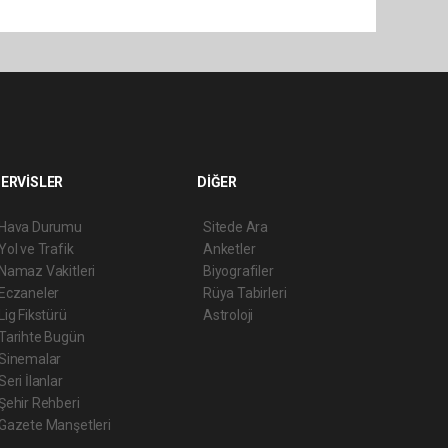
ERVİSLER
DİĞER
Hava Durumu
Sitede Ara
Yol ve Trafik
Anketler
Namaz Vakitleri
Biyografiler
Eczaneler
Rüya Tabirleri
Lig Fikstürü
Astroloji
Tarihte Bugün
Sinemalar
Seri İlanlar
Şehir Rehberi
Gazete Manşetleri