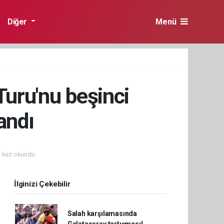
Diğer
Menü
Turu'nu beşinci
andı
 kez okundu.
İlginizi Çekebilir
Salah karşılamasında