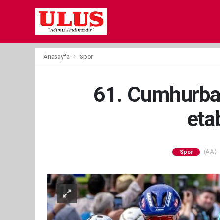
Anasayfa
Spor
61. Cumhurbaşk
eta
(AA) -
Spor