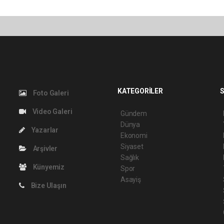
KATEGORİLER
S
Foto Galeri
Video Galeri
Gündem
Dünya
Yazarlar
Ekonomi
Siyaset
Arşivler
Sağlık
Künyemiz
Spor
Asayiş
Bize Ulaşın