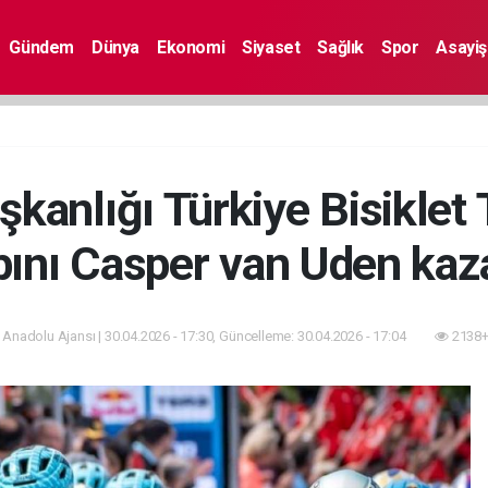
Gündem
Dünya
Ekonomi
Siyaset
Sağlık
Spor
Asayiş
anlığı Türkiye Bisiklet 
bını Casper van Uden kaz
 Anadolu Ajansı | 30.04.2026 - 17:30, Güncelleme: 30.04.2026 - 17:04
2138+