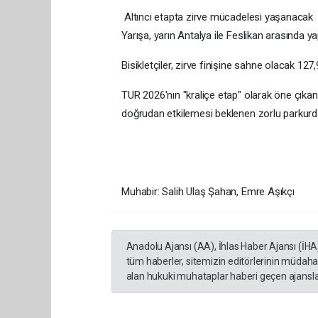
Altıncı etapta zirve mücadelesi yaşanacak
Yarışa, yarın Antalya ile Feslikan arasında y
Bisikletçiler, zirve finişine sahne olacak 127
TUR 2026'nın "kraliçe etap" olarak öne çıkan
doğrudan etkilemesi beklenen zorlu parkur
Muhabir: Salih Ulaş Şahan, Emre Aşıkçı
Anadolu Ajansı (AA), İhlas Haber Ajansı (İHA
tüm haberler, sitemizin editörlerinin müdaha
alan hukuki muhataplar haberi geçen ajanslar