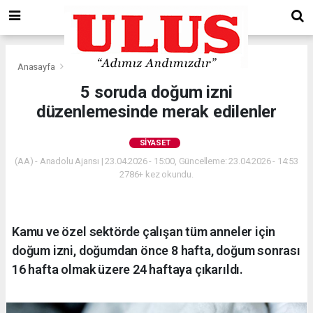
Anasayfa
Siyaset
5 soruda doğum izni
düzenlemesinde merak edilenler
SIYASET
(AA) - Anadolu Ajansı | 23.04.2026 - 15:00, Güncelleme: 23.04.2026 - 14:53
2786+ kez okundu.
Kamu ve özel sektörde çalışan tüm anneler için
doğum izni, doğumdan önce 8 hafta, doğum sonrası
16 hafta olmak üzere 24 haftaya çıkarıldı.