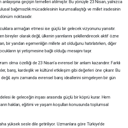
m anlayışına geçişin temelleri atılmıştır. Bu yönüyle 23 Nisan, yalnızca
a ulusal bağımsızlık mücadelesinin kurumsallaştığı ve millet iradesinin
r dönüm noktasıdır.
uklara armağan etmesi ise güçlü bir gelecek vizyonunu yansıtır.
 bireyler olarak değil, ülkenin yarınlarını şekillendirecek aktif özne
n, bir yandan egemenliğin millete ait olduğunu hatırlatırken, diğer
ocukların iyi yetişmesine bağlı olduğu mesajını taşır.
ram olma özelliği de 23 Nisan’a evrensel bir anlam kazandırır. Farklı
ler, barış, kardeşlik ve kültürel etkileşim gibi değerleri öne çıkarır. Bu
 değil; aynı zamanda evrensel barış ideallerini simgeleyen bir gün
lesi ile geleceğin inşası arasında güçlü bir köprü kurar. Hem
kların hakları, eğitimi ve yaşam koşulları konusunda toplumsal
aha yüksek sesle dile getiriliyor. Uzmanlara göre Türkiye’de