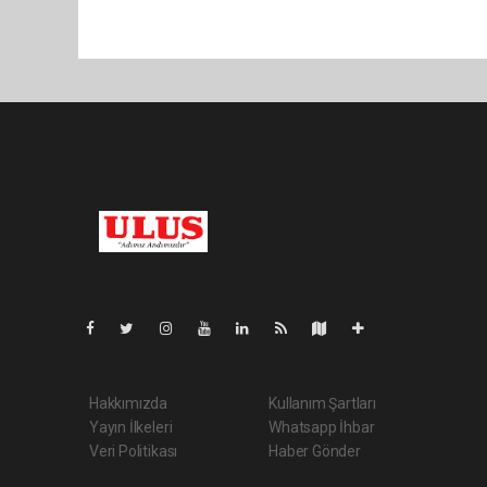
Pro-0.049
Hakkımızda
Kullanım Şartları
Yayın İlkeleri
Whatsapp İhbar
Veri Politikası
Haber Gönder