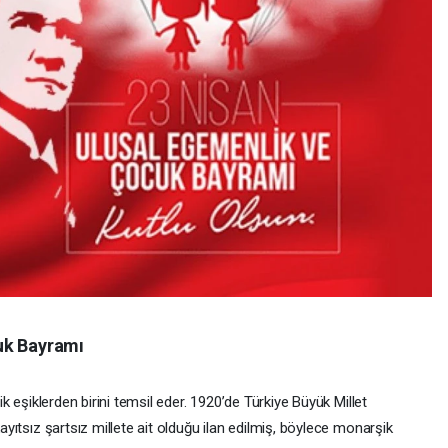
uk Bayramı
tik eşiklerden birini temsil eder. 1920’de Türkiye Büyük Millet
kayıtsız şartsız millete ait olduğu ilan edilmiş, böylece monarşik