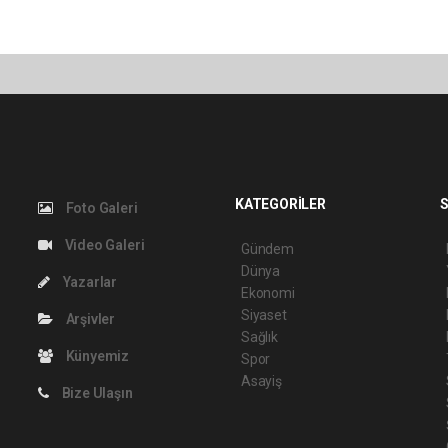
KATEGORİLER
S
Foto Galeri
Video Galeri
Gündem
Dünya
Yazarlar
Ekonomi
Siyaset
Arşivler
Sağlık
Künyemiz
Spor
Asayiş
Bize Ulaşın