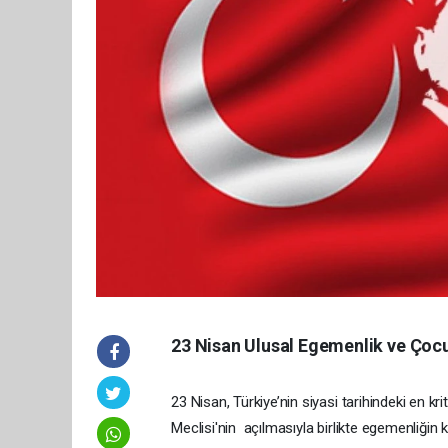
23 Nisan Ulusal Egemenlik ve Çoc
23 Nisan, Türkiye’nin siyasi tarihindeki en kri
Meclisi'nin açılmasıyla birlikte egemenliğin 