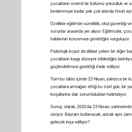
çocukların önemli bir bölümü yoksulluk ve so
beslenmeye kadar pek çok alanda fırsat eşitsi
Özellikle eğitimde süreklilik, okul güvenliği v
sorunlar arasında yer alıyor. Eğitimciler, çoc
haklarının korunması gerektiğini vurguluyor.
Psikolojik boyut da dikkat çeken bir diğer baş
çocukların kaygı düzeyini etkilediğini belirt
güçlendirilmesi gerektiği ifade ediliyor.
Tüm bu tablo içinde 23 Nisan, yalnızca bir
çocuklara armağan ettiği bu özel gün, bir 
koşullarına dair sorumlulukları hatırlatıyor.
Sonuç olarak, 2026’da 23 Nisan; sahnelerdek
seriyor. Bayram kutlanacak, ancak aynı zama
gelecek inşa ediliyor?