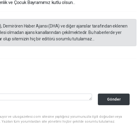
lik ve Çocuk Bayramımız kutlu olsun...
), Demirören Haber Ajansı (DHA) ve diğer ajanslar tarafından eklenen
lesi olmadan ajans kanallarından çekilmektedir. Bu haberlerde yer
 olup sitemizin hiç bir editörü sorumlu tutulamaz...
Gönder
nuyor ve ulusgazetesi.com sitesine yaptığınız yorumunuzla ilgili doğrudan veya
. Yazılan tüm yorumlardan site yönetimi hiçbir şekilde sorumlu tutulamaz.