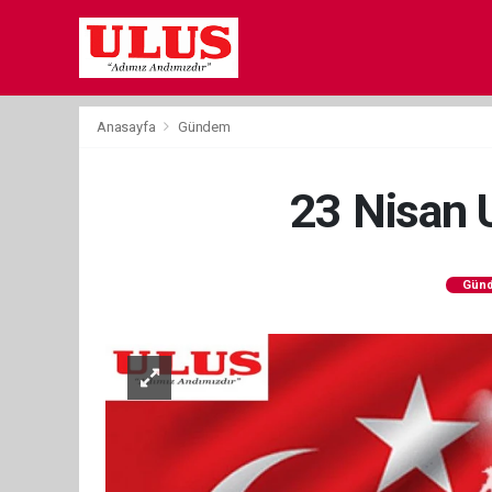
Anasayfa
Gündem
23 Nisan 
Gün