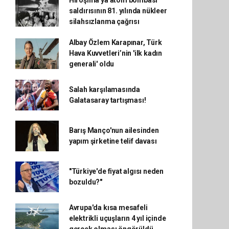
Hiroşima'ya atom bombası
saldırısının 81. yılında nükleer
silahsızlanma çağrısı
Albay Özlem Karapınar, Türk
Hava Kuvvetleri’nin 'ilk kadın
generali' oldu
Salah karşılamasında
Galatasaray tartışması!
Barış Manço'nun ailesinden
yapım şirketine telif davası
"Türkiye'de fiyat algısı neden
bozuldu?"
Avrupa'da kısa mesafeli
elektrikli uçuşların 4 yıl içinde