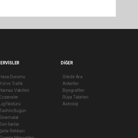
ERVİSLER
DİĞER
Hava Durumu
Sitede Ara
Yol ve Trafik
Anketler
Namaz Vakitleri
Biyografiler
Eczaneler
Rüya Tabirleri
Lig Fikstürü
Astroloji
Tarihte Bugün
Sinemalar
Seri İlanlar
Şehir Rehberi
Gazete Manşetleri