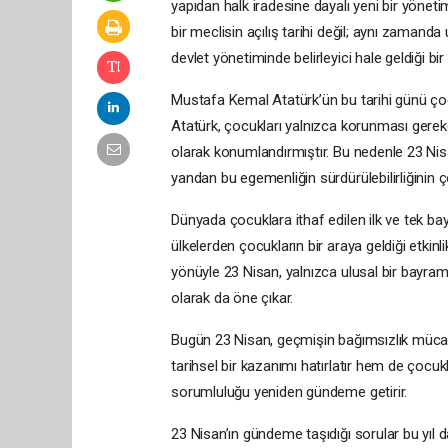
yapıdan halk iradesine dayalı yeni bir yöneti
bir meclisin açılış tarihi değil; aynı zamand
devlet yönetiminde belirleyici hale geldiği bi
Mustafa Kemal Atatürk’ün bu tarihi günü çoc
Atatürk, çocukları yalnızca korunması gereken
olarak konumlandırmıştır. Bu nedenle 23 Nisa
yandan bu egemenliğin sürdürülebilirliğinin ç
Dünyada çocuklara ithaf edilen ilk ve tek bay
ülkelerden çocukların bir araya geldiği etkinlik
yönüyle 23 Nisan, yalnızca ulusal bir bayram
olarak da öne çıkar.
Bugün 23 Nisan, geçmişin bağımsızlık mücade
tarihsel bir kazanımı hatırlatır hem de çocu
sorumluluğu yeniden gündeme getirir.
23 Nisan’ın gündeme taşıdığı sorular bu yıl d