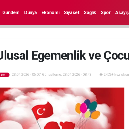
Gündem
Dünya
Ekonomi
Siyaset
Sağlık
Spor
Asayiş
Ulusal Egemenlik ve Çoc
23.04.2026 - 06:07, Güncelleme: 23.04.2026 - 08:43
2472+ kez okun
dem