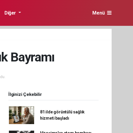
Diğer
Menü
uk Bayramı
du.
İlginizi Çekebilir
81 ilde görüntülü sağlık
hizmeti başladı