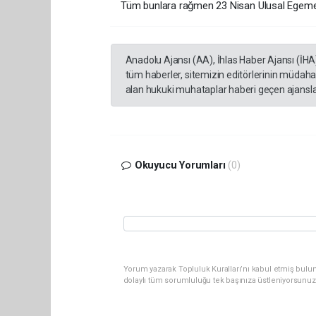
Tüm bunlara rağmen 23 Nisan Ulusal Egemen
Anadolu Ajansı (AA), İhlas Haber Ajansı (İHA
tüm haberler, sitemizin editörlerinin müdaha
alan hukuki muhataplar haberi geçen ajanslar
Okuyucu Yorumları
(0)
Yorum yazarak Topluluk Kuralları’nı kabul etmiş bulu
dolaylı tüm sorumluluğu tek başınıza üstleniyorsunuz