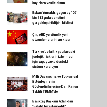
hayırlara vesile olsun
Bakan Yumaklı, geçen ay 107
bin 113 gıda denetimi
gerçekleştirildiğini bildirdi
Çin, ABD'ye yönelik yeni
düzenlemelerini açıkladı
Türkiye'de kritik yapılardaki
jeolojik risklerin izlenmesi
için yapay zeka destekli
sistem kuruluyor
Milli Dayanışma ve Toplumsal
Bütünleşmenin
Güçlendirilmesine Dair Kanun
Teklifi TBMM'de
Beşiktaş Başkanı Adalı'dan
"Salah'ı biz istemedik"