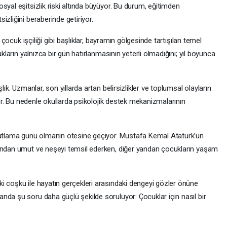
syal eşitsizlik riski altında büyüyor. Bu durum, eğitimden
zliğini beraberinde getiriyor.
e çocuk işçiliği gibi başlıklar, bayramın gölgesinde tartışılan temel
ukların yalnızca bir gün hatırlanmasının yeterli olmadığını; yıl boyunca
lık. Uzmanlar, son yıllarda artan belirsizlikler ve toplumsal olayların
iyor. Bu nedenle okullarda psikolojik destek mekanizmalarının
 kutlama günü olmanın ötesine geçiyor. Mustafa Kemal Atatürk’ün
yandan umut ve neşeyi temsil ederken, diğer yandan çocukların yaşam
i coşku ile hayatın gerçekleri arasındaki dengeyi gözler önüne
nda şu soru daha güçlü şekilde soruluyor: Çocuklar için nasıl bir