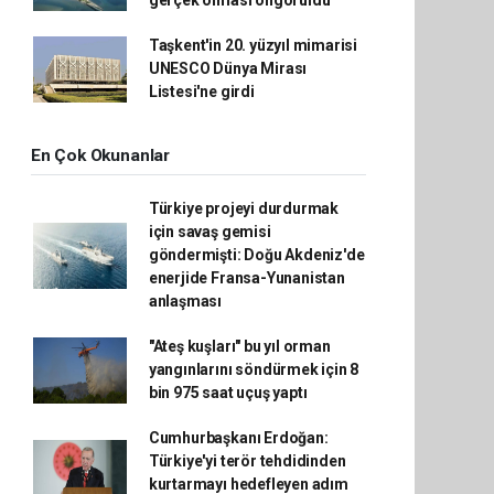
gerçek olması öngörüldü
Taşkent'in 20. yüzyıl mimarisi
UNESCO Dünya Mirası
Listesi'ne girdi
En Çok Okunanlar
Türkiye projeyi durdurmak
için savaş gemisi
göndermişti: Doğu Akdeniz'de
enerjide Fransa-Yunanistan
anlaşması
"Ateş kuşları" bu yıl orman
yangınlarını söndürmek için 8
bin 975 saat uçuş yaptı
Cumhurbaşkanı Erdoğan:
Türkiye'yi terör tehdidinden
kurtarmayı hedefleyen adım