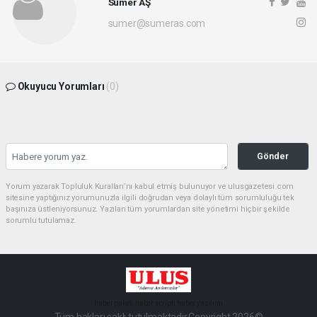
Sümer AŞ
sumer@sumeras.com
Okuyucu Yorumları
(0)
Gönder
Yorum yazarak Topluluk Kuralları’nı kabul etmiş bulunuyor ve ulusgazetesi.com
sitesine yaptığınız yorumunuzla ilgili doğrudan veya dolaylı tüm sorumluluğu tek
başınıza üstleniyorsunuz. Yazılan tüm yorumlardan site yönetimi hiçbir şekilde
sorumlu tutulamaz.
haber paketi
haber scripti
haber yazılımı
Tüm hakları saklı tutulmaktadır.Copyright 2026©