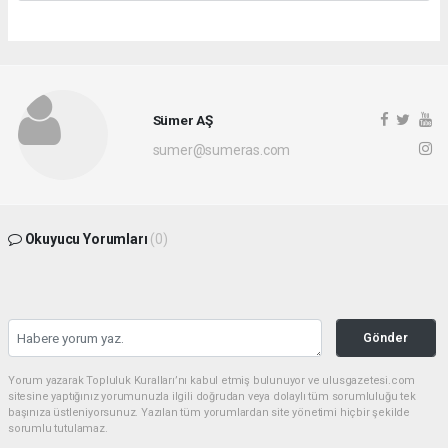
Sümer AŞ
sumer@sumeras.com
Okuyucu Yorumları
(0)
Gönder
Yorum yazarak Topluluk Kuralları’nı kabul etmiş bulunuyor ve ulusgazetesi.com
sitesine yaptığınız yorumunuzla ilgili doğrudan veya dolaylı tüm sorumluluğu tek
başınıza üstleniyorsunuz. Yazılan tüm yorumlardan site yönetimi hiçbir şekilde
sorumlu tutulamaz.