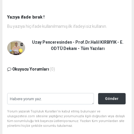
Yazıya ifade bırak !
Bu yazıya hiç ifade kullanılmamış ilk ifadeyi siz kullanın.
Uzay Penceresinden - Prof.Dr.Halil KIRBIYIK - E.
ODTÜ Dekanı - Tüm Yazıları
Okuyucu Yorumları
(0)
Gönder
Yorum yazarak Topluluk Kuralları’nı kabul etmiş bulunuyor ve
ulusgazetesi.com sitesine yaptığınız yorumunuzla ilgili doğrudan veya dolaylı
tüm sorumluluğu tek başınıza üstleniyorsunuz. Yazılan tüm yorumlardan site
yönetimi hiçbir şekilde sorumlu tutulamaz.