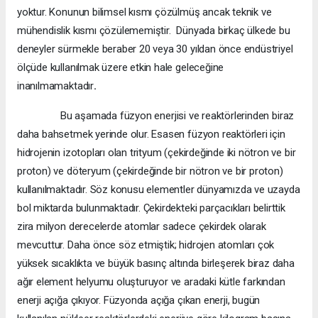
yoktur. Konunun bilimsel kısmı çözülmüş ancak teknik ve
mühendislik kısmı çözülememiştir. Dünyada birkaç ülkede bu
deneyler sürmekle beraber 20 veya 30 yıldan önce endüstriyel
ölçüde kullanılmak üzere etkin hale geleceğine
inanılmamaktadır
.
Bu aşamada füzyon enerjisi ve reaktörlerinden biraz
daha bahsetmek yerinde olur. Esasen füzyon reaktörleri için
hidrojenin izotopları olan trityum (çekirdeğinde iki nötron ve bir
proton) ve döteryum (çekirdeğinde bir nötron ve bir proton)
kullanılmaktadır. Söz konusu elementler dünyamızda ve uzayda
bol miktarda bulunmaktadır. Çekirdekteki parçacıkları belirttik
zira milyon derecelerde atomlar sadece çekirdek olarak
mevcuttur. Daha önce söz etmiştik; hidrojen atomları çok
yüksek sıcaklıkta ve büyük basınç altında birleşerek biraz daha
ağır element helyumu oluşturuyor ve aradaki kütle farkından
enerji açığa çıkıyor. Füzyonda açığa çıkan enerji, bugün