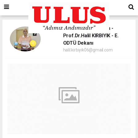
Uzay Penceresinden -
Prof.Dr.Halil KIRBIYIK - E.
ODTÜ Dekanı
halil.kirbiyik06@gmail.com