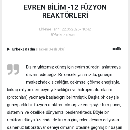
EVREN BİLİM -12 FÜZYON
REAKTÖRLERİ
Ekleme Tarihi: 22.06.2026 - 10:42
898+ kez okundu.
Erkek
|
Kadın
(Haberi Sesli Oku)
Bizim yıldızımız güneş için evrim sürecini anlatmaya
devam edeceğiz. Bir önceki yazımızda, güneşin
merkezindeki sıcaklığın, çekimsel çökme enerjisiyle,
birkaç milyon dereceye yükseldiğini ve hidrojen atomlarını
(protonları) yakmaya başladığını belirtmiştik. Başka bir deyişle
güneş artık bir füzyon reaktörü olmuş ve enerjisiyle tüm güneş
sistemini ve özellikle dünyamızı beslemektedir. Böyle bir
reaktörü dünya üzerinde de kurma girişimleri devam ediyorsa
da henüz laboratuvar deneyi olmanın ötesine geçmiş bir başarı