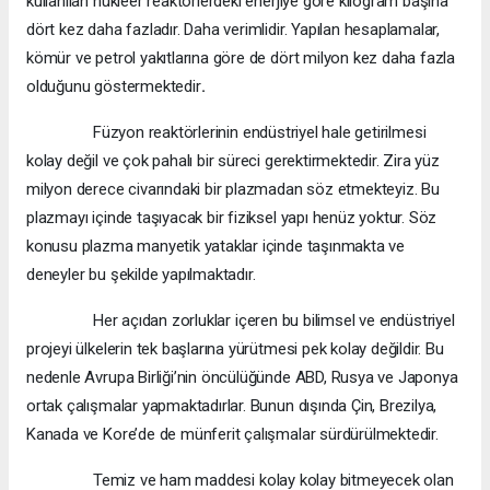
kullanılan nükleer reaktörlerdeki enerjiye göre kilogram başına
dört kez daha fazladır. Daha verimlidir. Yapılan hesaplamalar,
kömür ve petrol yakıtlarına göre de dört milyon kez daha fazla
olduğunu göstermektedir
.
Füzyon reaktörlerinin endüstriyel hale getirilmesi
kolay değil ve çok pahalı bir süreci gerektirmektedir. Zira yüz
milyon derece civarındaki bir plazmadan söz etmekteyiz. Bu
plazmayı içinde taşıyacak bir fiziksel yapı henüz yoktur. Söz
konusu plazma manyetik yataklar içinde taşınmakta ve
deneyler bu şekilde yapılmaktadır.
Her açıdan zorluklar içeren bu bilimsel ve endüstriyel
projeyi ülkelerin tek başlarına yürütmesi pek kolay değildir. Bu
nedenle Avrupa Birliği’nin öncülüğünde ABD, Rusya ve Japonya
ortak çalışmalar yapmaktadırlar. Bunun dışında Çin, Brezilya,
Kanada ve Kore’de de münferit çalışmalar sürdürülmektedir.
Temiz ve ham maddesi kolay kolay bitmeyecek olan