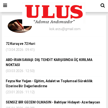
Okur Köşesi
kok.arzu@gmail.com
72 Kuruş ve 72 Huri
(13.04.2026 : 09:41)
ABD-İRAN SAVAŞI: DIŞ TEHDİT KARŞISINDA ÜÇ KIRILMA
NOKTASI
(03.03.2026 : 12:50)
Feyza Nur Yeğen - Eğitim, Adalet ve Toplumsal Süreklilik
Üzerine Bir Değerlendirme
(23.01.2026 : 11:12)
SENSİZ BİR GECEM OLMASIN - Bahtiyar Hidayet- Azerbaycan