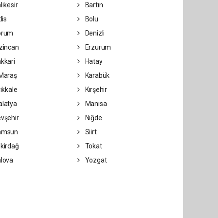
lıkesir
Bartın
lis
Bolu
orum
Denizli
zincan
Erzurum
kkari
Hatay
Maraş
Karabük
rıkkale
Kırşehir
latya
Manisa
vşehir
Niğde
amsun
Siirt
kirdağ
Tokat
lova
Yozgat