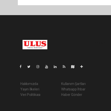
Pro-0.026
Hakkımızda
Kullanım Şartları
Yayın İlkeleri
Whatsapp İhbar
Veri Politikası
Haber Gönder