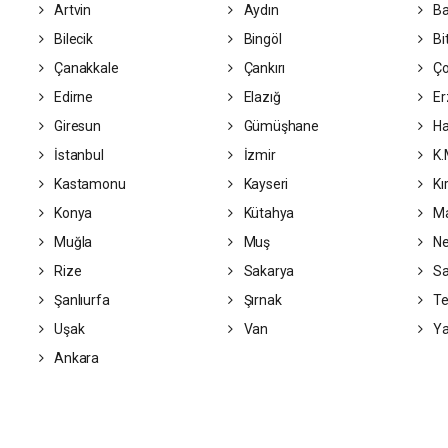
Artvin
Aydın
Ba
Bilecik
Bingöl
Bit
Çanakkale
Çankırı
Ç
Edirne
Elazığ
Er
Giresun
Gümüşhane
Ha
İstanbul
İzmir
K.
Kastamonu
Kayseri
Kı
Konya
Kütahya
Ma
Muğla
Muş
Ne
Rize
Sakarya
S
Şanlıurfa
Şırnak
Te
Uşak
Van
Ya
Ankara