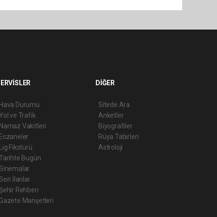
ERVİSLER
DİĞER
Hava Durumu
Sitede Ara
Yol ve Trafik
Anketler
Namaz Vakitleri
Biyografiler
Eczaneler
Rüya Tabirleri
Lig Fikstürü
Astroloji
Tarihte Bugün
Sinemalar
Seri İlanlar
Şehir Rehberi
Gazete Manşetleri