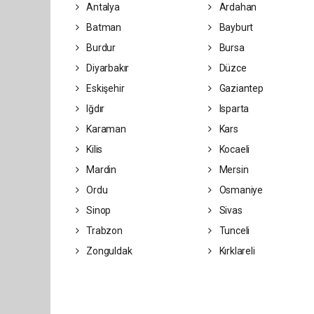
Antalya
Ardahan
Batman
Bayburt
Burdur
Bursa
Diyarbakır
Düzce
Eskişehir
Gaziantep
Iğdır
Isparta
Karaman
Kars
Kilis
Kocaeli
Mardin
Mersin
Ordu
Osmaniye
Sinop
Sivas
Trabzon
Tunceli
Zonguldak
Kırklareli