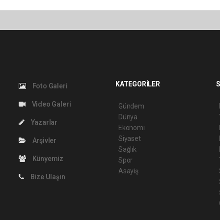
KATEGORİLER
S
Foto Galeri
Video Galeri
Gündem
Dünya
Yazarlar
Ekonomi
Siyaset
Arşivler
Sağlık
Künyemiz
Spor
Asayiş
Bize Ulaşın