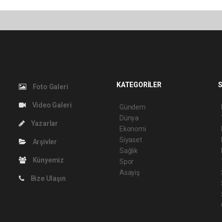
KATEGORİLER
S
Foto Galeri
Video Galeri
Gündem
Dünya
Yazarlar
Ekonomi
Siyaset
Arşivler
Sağlık
Künyemiz
Spor
Asayiş
Bize Ulaşın