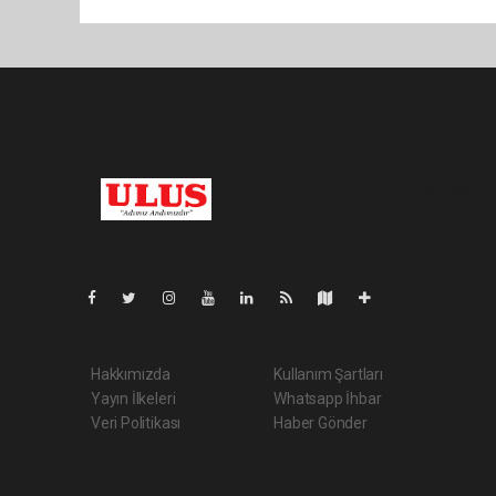
Pro-0.031
Hakkımızda
Kullanım Şartları
Yayın İlkeleri
Whatsapp İhbar
Veri Politikası
Haber Gönder