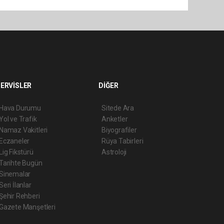
ERVİSLER
DİĞER
Hava Durumu
Sitede Ara
Yol ve Trafik
Anketler
Namaz Vakitleri
Biyografiler
Eczaneler
Rüya Tabirleri
Lig Fikstürü
Astroloji
Tarihte Bugün
Sinemalar
Seri İlanlar
Şehir Rehberi
Gazete Manşetleri