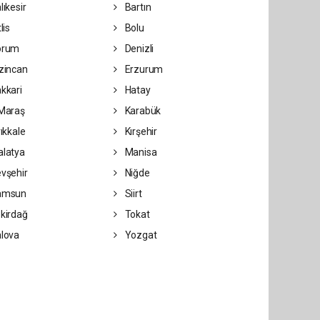
lıkesir
Bartın
lis
Bolu
orum
Denizli
zincan
Erzurum
kkari
Hatay
Maraş
Karabük
rıkkale
Kırşehir
latya
Manisa
vşehir
Niğde
amsun
Siirt
kirdağ
Tokat
lova
Yozgat