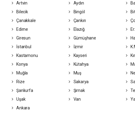
Artvin
Aydın
Ba
Bilecik
Bingöl
Bit
Çanakkale
Çankırı
Ç
Edirne
Elazığ
Er
Giresun
Gümüşhane
Ha
İstanbul
İzmir
K.
Kastamonu
Kayseri
Kı
Konya
Kütahya
Ma
Muğla
Muş
Ne
Rize
Sakarya
S
Şanlıurfa
Şırnak
Te
Uşak
Van
Ya
Ankara