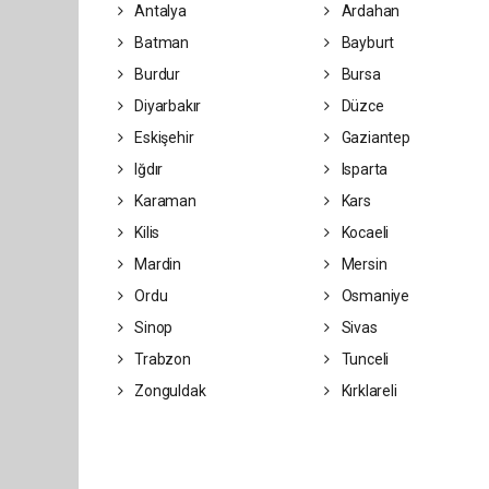
Antalya
Ardahan
Batman
Bayburt
Burdur
Bursa
Diyarbakır
Düzce
Eskişehir
Gaziantep
Iğdır
Isparta
Karaman
Kars
Kilis
Kocaeli
Mardin
Mersin
Ordu
Osmaniye
Sinop
Sivas
Trabzon
Tunceli
Zonguldak
Kırklareli