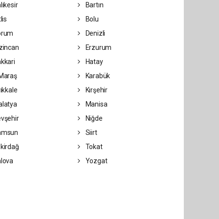
lıkesir
Bartın
lis
Bolu
orum
Denizli
zincan
Erzurum
kkari
Hatay
Maraş
Karabük
rıkkale
Kırşehir
latya
Manisa
vşehir
Niğde
amsun
Siirt
kirdağ
Tokat
lova
Yozgat