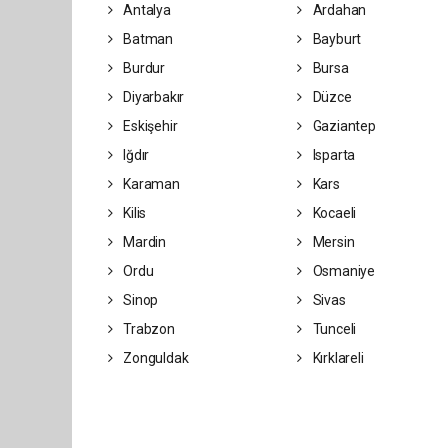
Antalya
Ardahan
Batman
Bayburt
Burdur
Bursa
Diyarbakır
Düzce
Eskişehir
Gaziantep
Iğdır
Isparta
Karaman
Kars
Kilis
Kocaeli
Mardin
Mersin
Ordu
Osmaniye
Sinop
Sivas
Trabzon
Tunceli
Zonguldak
Kırklareli