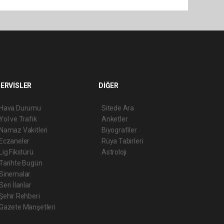
ERVİSLER
DİĞER
Hava Durumu
Sitede Ara
Yol ve Trafik
Anketler
Namaz Vakitleri
Biyografiler
Eczaneler
Rüya Tabirleri
Lig Fikstürü
Astroloji
Tarihte Bugün
Sinemalar
Seri İlanlar
Şehir Rehberi
Gazete Manşetleri