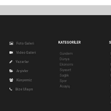
KATEGORİLER
S
Foto Galeri
Video Galeri
Gündem
Dünya
Yazarlar
Ekonomi
Siyaset
Arşivler
Sağlık
Künyemiz
Spor
Asayiş
Bize Ulaşın