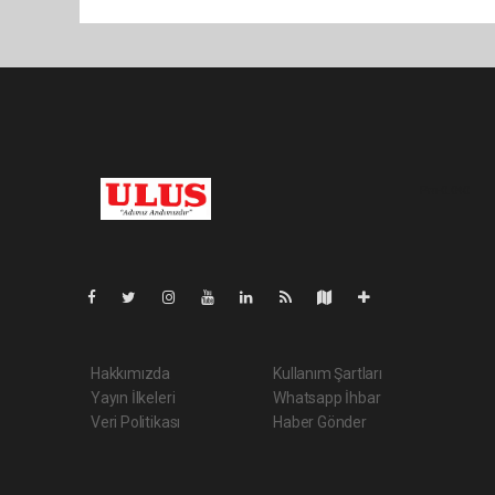
Pro-0.040
Hakkımızda
Kullanım Şartları
Yayın İlkeleri
Whatsapp İhbar
Veri Politikası
Haber Gönder