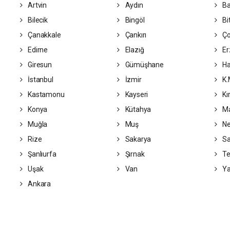
Artvin
Aydın
Ba
Bilecik
Bingöl
Bit
Çanakkale
Çankırı
Ç
Edirne
Elazığ
Er
Giresun
Gümüşhane
Ha
İstanbul
İzmir
K.
Kastamonu
Kayseri
Kı
Konya
Kütahya
Ma
Muğla
Muş
Ne
Rize
Sakarya
S
Şanlıurfa
Şırnak
Te
Uşak
Van
Ya
Ankara