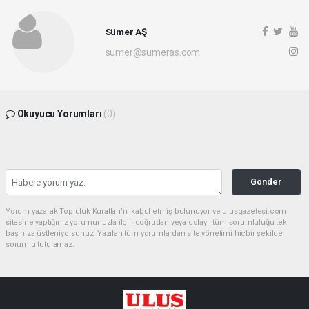
Sümer AŞ
sumer@sumeras.com
Okuyucu Yorumları
(0)
Gönder
Yorum yazarak Topluluk Kuralları’nı kabul etmiş bulunuyor ve ulusgazetesi.com
sitesine yaptığınız yorumunuzla ilgili doğrudan veya dolaylı tüm sorumluluğu tek
başınıza üstleniyorsunuz. Yazılan tüm yorumlardan site yönetimi hiçbir şekilde
sorumlu tutulamaz.