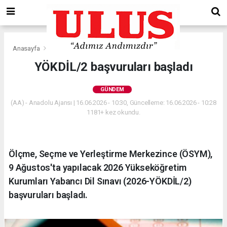
Anasayfa
Gündem
YÖKDİL/2 başvuruları başladı
GÜNDEM
(AA) - Anadolu Ajansı | 16.06.2026 - 10:30, Güncelleme: 16.06.2026 - 10:28
1181+ kez okundu.
Ölçme, Seçme ve Yerleştirme Merkezince (ÖSYM),
9 Ağustos'ta yapılacak 2026 Yükseköğretim
Kurumları Yabancı Dil Sınavı (2026-YÖKDİL/2)
başvuruları başladı.