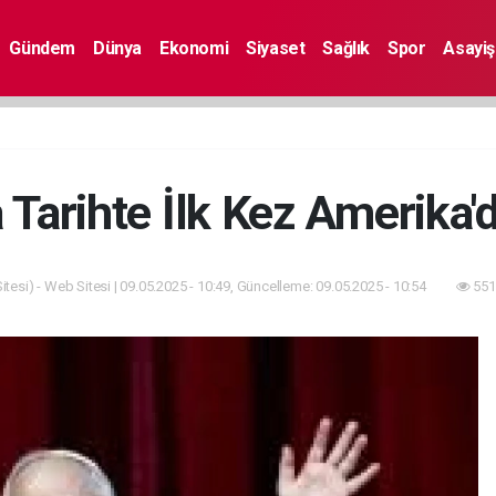
Gündem
Dünya
Ekonomi
Siyaset
Sağlık
Spor
Asayiş
 Tarihte İlk Kez Amerika'd
tesi) - Web Sitesi | 09.05.2025 - 10:49, Güncelleme: 09.05.2025 - 10:54
551