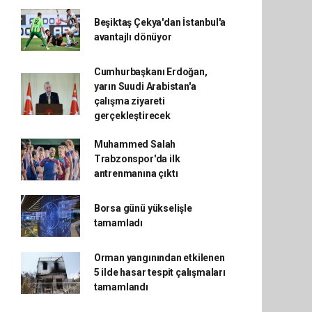
Beşiktaş Çekya'dan İstanbul'a
avantajlı dönüyor
Cumhurbaşkanı Erdoğan,
yarın Suudi Arabistan'a
çalışma ziyareti
gerçekleştirecek
Muhammed Salah
Trabzonspor'da ilk
antrenmanına çıktı
Borsa günü yükselişle
tamamladı
Orman yangınından etkilenen
5 ilde hasar tespit çalışmaları
tamamlandı