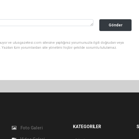
Gönder
nuyor ve ulusgazetesi.com sitesine yaptığınız yorumunuzla ilgili doğrudan veya
. Yazılan tüm yorumlardan site yönetimi hiçbir şekilde sorumlu tutulamaz.
KATEGORİLER
S
Foto Galeri