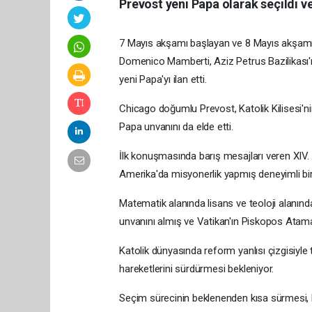
Prevost yeni Papa olarak seçildi ve 
7 Mayıs akşamı başlayan ve 8 Mayıs akşamı 
Domenico Mamberti, Aziz Petrus Bazilikası
yeni Papa'yı ilan etti.
Chicago doğumlu Prevost, Katolik Kilisesi'ni
Papa unvanını da elde etti.
İlk konuşmasında barış mesajları veren XIV. 
Amerika'da misyonerlik yapmış deneyimli bir
Matematik alanında lisans ve teoloji alanınd
unvanını almış ve Vatikan'ın Piskopos Atamala
Katolik dünyasında reform yanlısı çizgisiyl
hareketlerini sürdürmesi bekleniyor.
Seçim sürecinin beklenenden kısa sürmesi, ki