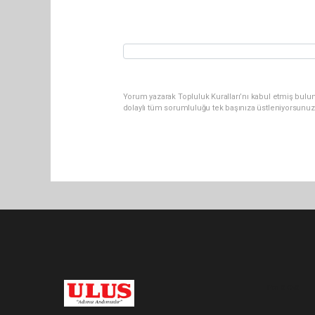
Yorum yazarak Topluluk Kuralları’nı kabul etmiş bulu
dolaylı tüm sorumluluğu tek başınıza üstleniyorsunuz
Pro-0.050