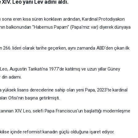
XIV. Leo yani Lev adını aldı.
sona eren kısa süren konklavın ardından, Kardinal Protodiyakon
'nın balkonundan "Habemus Papam" (Papa'mız var) diyerek dünyaya
n 266. lideri olarak tarihe geçerken, aynı zamanda ABD'den çıkan ilk
Leo, Augustin Tarikatı'na 1977'de katılmış ve uzun yıllar Güney
 din adamı.
a yüksek lisans derecelerine sahip olan yeni Papa, 2023'te kardinal
rı Ofisi'nin başına getirilmişti.
e tanınan XIV. Leo, selefi Papa Franciscus'un başlattığı modernleşme
lise içinde reformist kanadın güçlü olduğuna işaret ediyor.