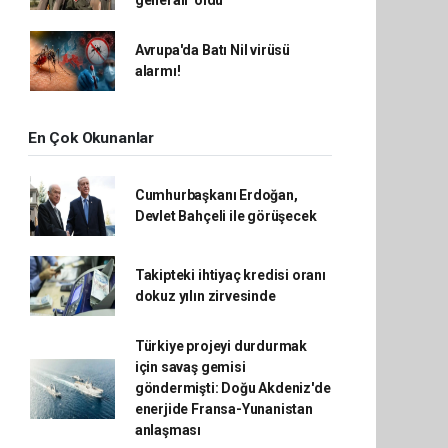
generali' oldu
Avrupa'da Batı Nil virüsü
alarmı!
En Çok Okunanlar
Cumhurbaşkanı Erdoğan,
Devlet Bahçeli ile görüşecek
Takipteki ihtiyaç kredisi oranı
dokuz yılın zirvesinde
Türkiye projeyi durdurmak
için savaş gemisi
göndermişti: Doğu Akdeniz'de
enerjide Fransa-Yunanistan
anlaşması