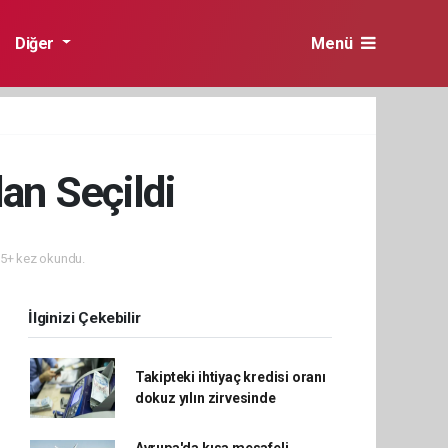
Diğer
Menü
an Seçildi
5+ kez okundu.
İlginizi Çekebilir
Takipteki ihtiyaç kredisi oranı
dokuz yılın zirvesinde