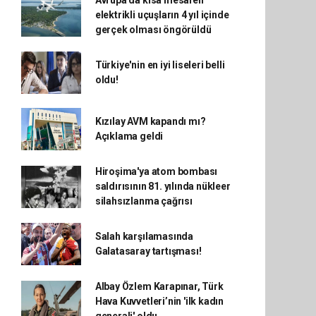
Avrupa'da kısa mesafeli
elektrikli uçuşların 4 yıl içinde
gerçek olması öngörüldü
Türkiye'nin en iyi liseleri belli
oldu!
Kızılay AVM kapandı mı?
Açıklama geldi
Hiroşima'ya atom bombası
saldırısının 81. yılında nükleer
silahsızlanma çağrısı
Salah karşılamasında
Galatasaray tartışması!
Albay Özlem Karapınar, Türk
Hava Kuvvetleri’nin 'ilk kadın