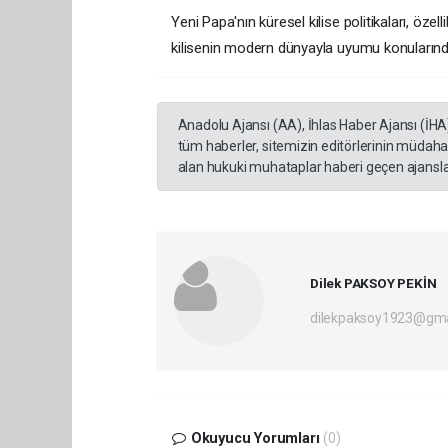
Yeni Papa'nın küresel kilise politikaları, özel
kilisenin modern dünyayla uyumu konularınd
Anadolu Ajansı (AA), İhlas Haber Ajansı (İHA
tüm haberler, sitemizin editörlerinin müdaha
alan hukuki muhataplar haberi geçen ajanslar
Dilek PAKSOY PEKİN
dilekpaksoy1923@gma
Okuyucu Yorumları
(0)