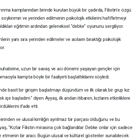
nma kamplarından birinde kurulan büyük bir çadırda, Filistin'e özgü
 soykırımın ve yerinden edilmenin psikolojik etkilerini hafifletmeyi
dıkları eğitimin ardından geleneksel "debke" oyununu sergiliyor.
mlerin yanı sıra yerinden edilmeler ve acıların bıraktığı psikolojik
or.
abirine, uzun bir savaş ve acı dönemi yaşayan gençler için
amacıyla kampta böyle bir faaliyeti başlattıklarını söyledi.
inde basit bir girişim başlatmayı düşündüm ve ilk olarak bir grup kız
şe başladım." diyen Ayyaş, ilk andan itibaren, kızlarını etkinliklere
düklerini ifade etti.
ürlerinden ve ulusal kimliğin ayrılmaz bir parçası olduğunu ve bu
yaş, "Kızlar Filistin mirasına çok bağlandılar. Debke onlar için sadece
fade etmenin bir aracı. Bugün ulusal ve kültürel gösteriler sunabilecek