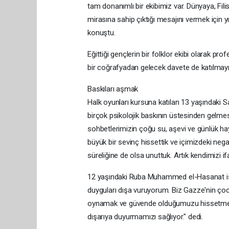
tam donanımlı bir ekibimiz var. Dünyaya, Fili
mirasına sahip çıktığı mesajını vermek için yı
konuştu.
Eğittiği gençlerin bir folklor ekibi olarak p
bir coğrafyadan gelecek davete de katılmayı a
Baskıları aşmak
Halk oyunları kursuna katılan 13 yaşındaki Sa
birçok psikolojik baskının üstesinden gelme
sohbetlerimizin çoğu su, aşevi ve günlük ha
büyük bir sevinç hissettik ve içimizdeki negati
süreliğine de olsa unuttuk. Artık kendimizi i
12 yaşındaki Ruba Muhammed el-Hasanat ise 
duyguları dışa vuruyorum. Biz Gazze'nin çocu
oynamak ve güvende olduğumuzu hissetmek i
dışarıya duyurmamızı sağlıyor." dedi.