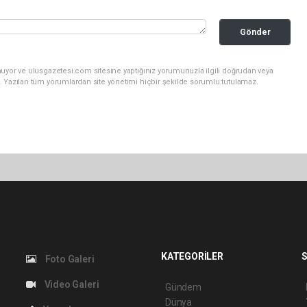
Gönder
nuyor ve ulusgazetesi.com sitesine yaptığınız yorumunuzla ilgili doğrudan veya
. Yazılan tüm yorumlardan site yönetimi hiçbir şekilde sorumlu tutulamaz.
KATEGORİLER
S
Foto Galeri
Video Galeri
Gündem
Dünya