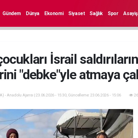
Gündem
Dünya
Ekonomi
Siyaset
Sağlık
Spor
Asayiş
ocukları İsrail saldırıları
erini "debke"yle atmaya çal
A) - Anadolu Ajansı | 23.06.2026 - 15:30, Güncelleme: 23.06.2026 - 15:06
26