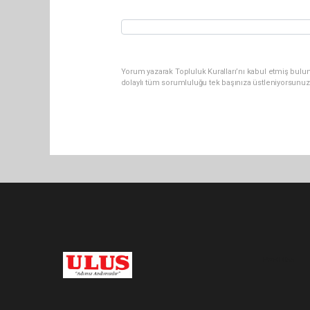
Yorum yazarak Topluluk Kuralları’nı kabul etmiş bulu
dolaylı tüm sorumluluğu tek başınıza üstleniyorsunuz
Pro-0.055