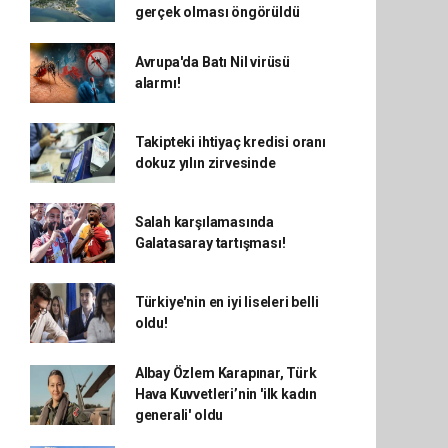
gerçek olması öngörüldü
Avrupa'da Batı Nil virüsü
alarmı!
Takipteki ihtiyaç kredisi oranı
dokuz yılın zirvesinde
Salah karşılamasında
Galatasaray tartışması!
Türkiye'nin en iyi liseleri belli
oldu!
Albay Özlem Karapınar, Türk
Hava Kuvvetleri’nin 'ilk kadın
generali' oldu