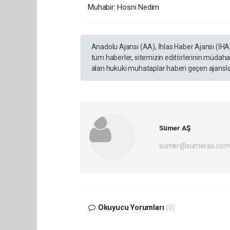
Muhabir: Hosni Nedim
Anadolu Ajansı (AA), İhlas Haber Ajansı (İHA
tüm haberler, sitemizin editörlerinin müdaha
alan hukuki muhataplar haberi geçen ajanslar
Sümer AŞ
sumer@sumeras.com
Okuyucu Yorumları
(0)