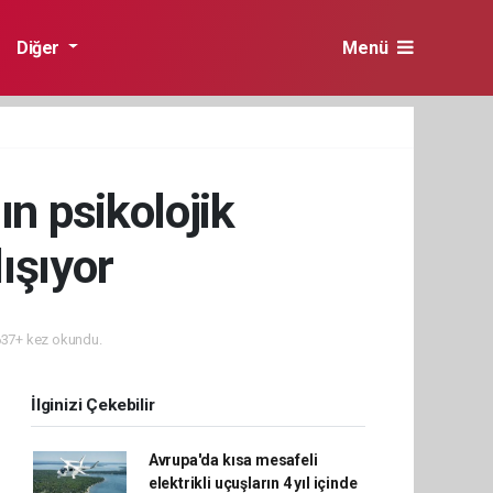
Diğer
Menü
nın psikolojik
ışıyor
37+ kez okundu.
İlginizi Çekebilir
Avrupa'da kısa mesafeli
elektrikli uçuşların 4 yıl içinde