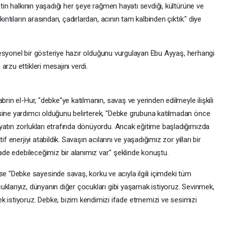
stin halkının yaşadığı her şeye rağmen hayatı sevdiği, kültürüne ve
kıntıların arasından, çadırlardan, acının tam kalbinden çıktık." diye
rofesyonel bir gösteriye hazır olduğunu vurgulayan Ebu Ayyaş, herhangi
rzu ettikleri mesajını verdi.
brin el-Hur, "debke"ye katılmanın, savaş ve yerinden edilmeyle ilişkili
sine yardımcı olduğunu belirterek, "Debke grubuna katılmadan önce
yatın zorlukları etrafında dönüyordu. Ancak eğitime başladığımızda
f enerjiyi atabildik. Savaşın acılarını ve yaşadığımız zor yılları bir
fade edebileceğimiz bir alanımız var." şeklinde konuştu.
"Debke sayesinde savaş, korku ve acıyla ilgili içimdeki tüm
klarıyız, dünyanın diğer çocukları gibi yaşamak istiyoruz. Sevinmek,
stiyoruz. Debke, bizim kendimizi ifade etmemizi ve sesimizi