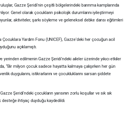
 kuruluşlar, Gazze Şeridi'nin çeşitli bölgelerindeki barınma kamplarında
nliyor. Genel olarak çocukların psikolojik durumlarını iyileştirmeyi
yunlar, aktiviteler, şarkı söyleme ve geleneksel debke dansı eğitimleri
ası Çocuklara Yardım Fonu (UNICEF), Gazze'deki her çocuğun acil
uyduğunu açıklamıştı.
e yerinden edilmenin Gazze Şeridi'ndeki aileler üzerinde yıkıcı etkiler
nda, “Bir milyon çocuk sadece hayatta kalmaya çalışırken her gün
nlik duygularını, istikrarlarını ve çocukluklarını sarsan şiddete
Gazze Şeridi'ndeki çocukların yarısının zorlu koşullar ve sık sık
ik desteğe ihtiyaç duyduğu kaydedildi.