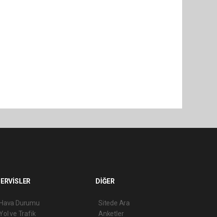
ERVİSLER
DİĞER
Hava Durumu
Sitede Ara
Yol ve Trafik
Anketler