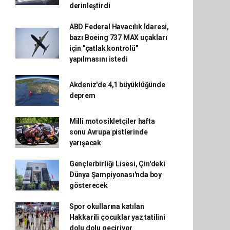
derinleştirdi
ABD Federal Havacılık İdaresi,
bazı Boeing 737 MAX uçakları
için "çatlak kontrolü"
yapılmasını istedi
Akdeniz'de 4,1 büyüklüğünde
deprem
Milli motosikletçiler hafta
sonu Avrupa pistlerinde
yarışacak
Gençlerbirliği Lisesi, Çin'deki
Dünya Şampiyonası'nda boy
gösterecek
Spor okullarına katılan
Hakkarili çocuklar yaz tatilini
dolu dolu geçiriyor