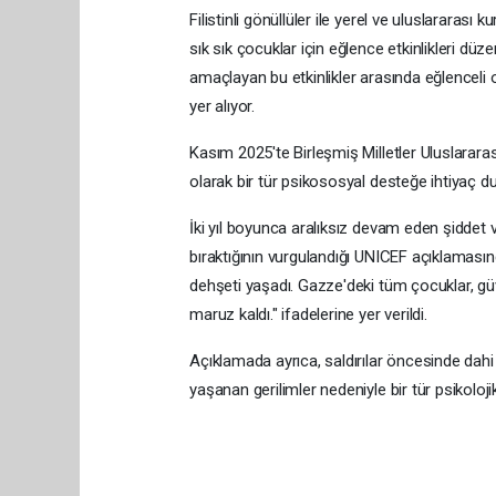
Filistinli gönüllüler ile yerel ve uluslararası
sık sık çocuklar için eğlence etkinlikleri düze
amaçlayan bu etkinlikler arasında eğlenceli o
yer alıyor.
Kasım 2025'te Birleşmiş Milletler Uluslarar
olarak bir tür psikososyal desteğe ihtiyaç d
İki yıl boyunca aralıksız devam eden şiddet v
bıraktığının vurgulandığı UNICEF açıklaması
dehşeti yaşadı. Gazze'deki tüm çocuklar, güve
maruz kaldı." ifadelerine yer verildi.
Açıklamada ayrıca, saldırılar öncesinde dahi 
yaşanan gerilimler nedeniyle bir tür psikoloj