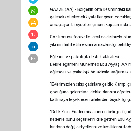
GAZZE (AA) - Bölgenin orta kesimindeki barı
geleneksel işlemeli kıyafetler giyen çocuklar,
amaçlayan bireysel bir girişim kapsamında al
Söz konusu faaliyetle İsrail saldırılarıyla ölü
yıkımın hafifletilmesinin amaçlandığı belirtiliy
Eğlence ve psikolojik destek aktivitesi
Debke eğitmeni Muhenned Ebu Ayyaş, AA muh
eğlenceli ve psikolojik bir aktivite sağlamak 
"Evlerimizden çıkıp çadırlara geldik. Kamp iç
çocuğuna geleneksel debke dansını öğreterek i
katılmaya teşvik eden ailelerden büyük ilgi gör
"Debke"nin, Filistin mirasının en belirgin fig
nedenle bunu seçtiklerini dile getiren Ebu Ay
bir dans değil, aidiyetlerini ve kimliklerini i