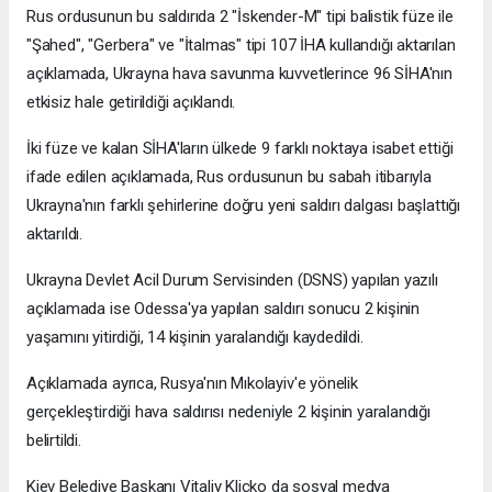
Rus ordusunun bu saldırıda 2 "İskender-M" tipi balistik füze ile
"Şahed", "Gerbera" ve "İtalmas" tipi 107 İHA kullandığı aktarılan
açıklamada, Ukrayna hava savunma kuvvetlerince 96 SİHA'nın
etkisiz hale getirildiği açıklandı.
İki füze ve kalan SİHA'ların ülkede 9 farklı noktaya isabet ettiği
ifade edilen açıklamada, Rus ordusunun bu sabah itibarıyla
Ukrayna'nın farklı şehirlerine doğru yeni saldırı dalgası başlattığı
aktarıldı.
Ukrayna Devlet Acil Durum Servisinden (DSNS) yapılan yazılı
açıklamada ise Odessa'ya yapılan saldırı sonucu 2 kişinin
yaşamını yitirdiği, 14 kişinin yaralandığı kaydedildi.
Açıklamada ayrıca, Rusya'nın Mıkolayiv'e yönelik
gerçekleştirdiği hava saldırısı nedeniyle 2 kişinin yaralandığı
belirtildi.
Kiev Belediye Başkanı Vitaliy Kliçko da sosyal medya