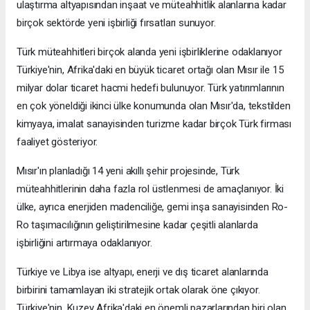
ulaştırma altyapısından inşaat ve müteahhitlik alanlarına kadar
birçok sektörde yeni işbirliği fırsatları sunuyor.
Türk müteahhitleri birçok alanda yeni işbirliklerine odaklanıyor
Türkiye'nin, Afrika'daki en büyük ticaret ortağı olan Mısır ile 15
milyar dolar ticaret hacmi hedefi bulunuyor. Türk yatırımlarının
en çok yöneldiği ikinci ülke konumunda olan Mısır'da, tekstilden
kimyaya, imalat sanayisinden turizme kadar birçok Türk firması
faaliyet gösteriyor.
Mısır'ın planladığı 14 yeni akıllı şehir projesinde, Türk
müteahhitlerinin daha fazla rol üstlenmesi de amaçlanıyor. İki
ülke, ayrıca enerjiden madenciliğe, gemi inşa sanayisinden Ro-
Ro taşımacılığının geliştirilmesine kadar çeşitli alanlarda
işbirliğini artırmaya odaklanıyor.
Türkiye ve Libya ise altyapı, enerji ve dış ticaret alanlarında
birbirini tamamlayan iki stratejik ortak olarak öne çıkıyor.
Türkiye'nin, Kuzey Afrika'daki en önemli pazarlarından biri olan