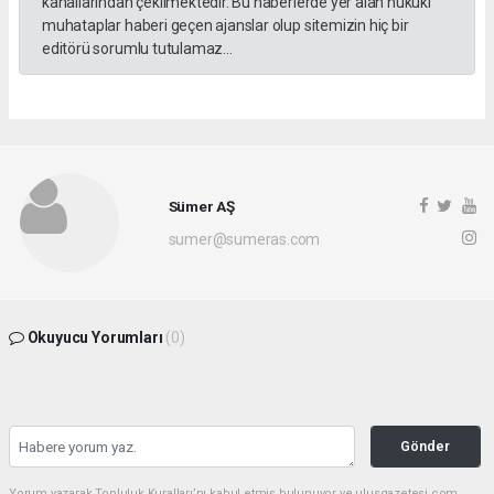
kanallarından çekilmektedir. Bu haberlerde yer alan hukuki
muhataplar haberi geçen ajanslar olup sitemizin hiç bir
editörü sorumlu tutulamaz...
Sümer AŞ
sumer@sumeras.com
Okuyucu Yorumları
(0)
Gönder
Yorum yazarak Topluluk Kuralları’nı kabul etmiş bulunuyor ve ulusgazetesi.com