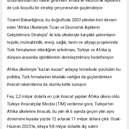
unsurlarından biri haline getirirken Afrika ile ekonomik ilişkilerini
de çok boyutlu bir strateji çerçevesinde güçlendiriyor.
Ticaret Bakanlığınca, bu doğrultuda 2003 yılından beri devam
eden "Afrika Ülkeleriyle Ticari ve Ekonomik İlişkilerin
Geliştirilmesi Stratejisi" ile kıta ülkeleriyle karşılıklı yatırımların
teşviki, müteahhitlik, enerji, sağlık, tarım ve altyapı projelerinde
Türk firmalarının etkinliğinin artırılması, Türkiye ve Afrika iş
dünyası arasında işbirliklerinin derinleştirilmesi hedefleniyor.
Afrika ülkeleriyle "kazan-kazan" anlayışı temelinde yürütülen bu
politika, Türk firmalarının kıtadaki varlığını da güçlendirirken
ihracat rakamlarına da olumlu katkı sunuyor.
Fas, 2,2 milyar dolarla en çok ihracat yapılan Afrika ülkesi oldu
Türkiye İhracatçılar Meclisi (TİM) verilerine göre, Türkiye'nin
Afrika ülkelerine ihracatı, bu yılın ilk 6 ayında geçen yılın aynı
dönemine kıyasla yüzde 12 artarak 11 milyar dolara çıktı. Ocak-
Haziran 2025'te, kıtaya 9,8 milyar dolarlık dış satım