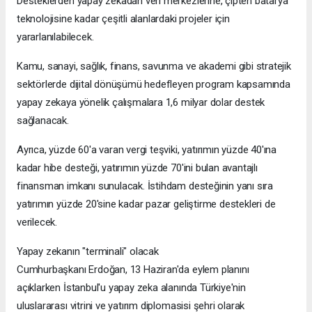
Desteklerden yapay zekadan veri merkezlerine, çipten batarya
teknolojisine kadar çeşitli alanlardaki projeler için
yararlanılabilecek.
Kamu, sanayi, sağlık, finans, savunma ve akademi gibi stratejik
sektörlerde dijital dönüşümü hedefleyen program kapsamında
yapay zekaya yönelik çalışmalara 1,6 milyar dolar destek
sağlanacak.
Ayrıca, yüzde 60'a varan vergi teşviki, yatırımın yüzde 40'ına
kadar hibe desteği, yatırımın yüzde 70'ini bulan avantajlı
finansman imkanı sunulacak. İstihdam desteğinin yanı sıra
yatırımın yüzde 20'sine kadar pazar geliştirme destekleri de
verilecek.
Yapay zekanın "terminali" olacak
Cumhurbaşkanı Erdoğan, 13 Haziran'da eylem planını
açıklarken İstanbul'u yapay zeka alanında Türkiye'nin
uluslararası vitrini ve yatırım diplomasisi şehri olarak