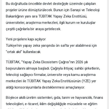
Bu doğrultuda öncelikle devlet desteğiyle üzerinde çalışılan
projeler ürüne dönüştürülecek. Bunun için Sanayi ve Teknoloji
Bakanlığının yanı sıra TÜBİTAK Yapay Zeka Enstitüsü,
üniversiteler, araştırma merkezleri, ilgili kurum ve kuruluşlar
çeşitli çağrılarla bir araya getirilecek.
Yeni projelere kapı açılıyor
Türkiye'nin yapay zeka yarışında ön safta yer alabilmesi için
"ortak akıl" kullanılacak.
TÜBİTAK, "Yapay Zeka Ekosistem Çağrısı"nın 2026 yılı
başvurularını almaya başladı. Çağrıyla ihtiyaç sahibi şirketlerin,
teknoloji sağlayıcı firmalar, üniversite veya kamu araştırma
merkezleri ile TÜBİTAK Yapay Zeka Enstitüsünün (YZE) yer
aldığı konsorsiyumlarla desteklenmesi amaçlanıyor.
Böylece akıllı üretim sistemleri, gıda, tarım ve hayvancılık, finans
teknolojileri, e-ticaret, iklim değişikliğiyle mücadele ve eğitim