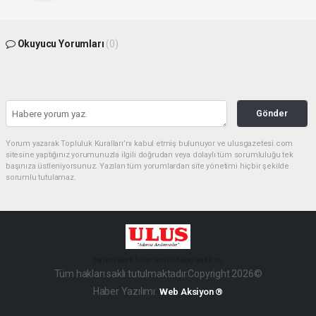
Okuyucu Yorumları
(0)
Gönder
Yorum yazarak Topluluk Kuralları’nı kabul etmiş bulunuyor ve ulusgazetesi.com
sitesine yaptığınız yorumunuzla ilgili doğrudan veya dolaylı tüm sorumluluğu tek
başınıza üstleniyorsunuz. Yazılan tüm yorumlardan site yönetimi hiçbir şekilde
sorumlu tutulamaz.
haber paketi
haber scripti
haber yazılımı
Tüm hakları saklı tutulmaktadır.Copyright 2026©
Haber Yazılımı:
Web Aksiyon ®