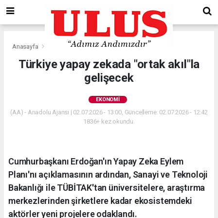
Anasayfa
Ekonomi
Türkiye yapay zekada "ortak akıl"la
gelişecek
EKONOMI
(AA) - Anadolu Ajansı | 02.07.2026 - 13:00, Güncelleme: 02.07.2026 - 12:42
1836+ kez okundu.
Cumhurbaşkanı Erdoğan'ın Yapay Zeka Eylem
Planı'nı açıklamasının ardından, Sanayi ve Teknoloji
Bakanlığı ile TÜBİTAK'tan üniversitelere, araştırma
merkezlerinden şirketlere kadar ekosistemdeki
aktörler yeni projelere odaklandı.