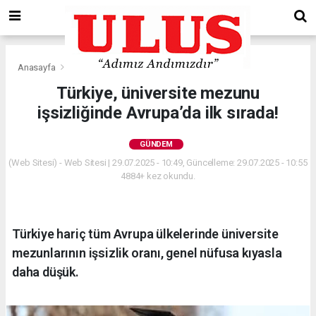
Anasayfa
Gündem
Türkiye, üniversite mezunu
işsizliğinde Avrupa’da ilk sırada!
GÜNDEM
(Web Sitesi) - Web Sitesi | 29.07.2025 - 10:49, Güncelleme: 29.07.2025 - 10:55
4884+ kez okundu.
Türkiye hariç tüm Avrupa ülkelerinde üniversite
mezunlarının işsizlik oranı, genel nüfusa kıyasla
daha düşük.