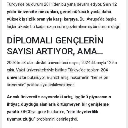
Türkiye’de bu durum 2011’den bu yana devam ediyor.
Son 12
yıldır üniversite mezunları, genel nüfusa kıyasla daha
yüksek işsizlik oranıyla karşı karşıya.
Bu, Avrupa’da başka
hiçbir ülkede bu kadar uzun süre gözlemlenmiş bir durum değil.
DİPLOMALI GENÇLERİN
SAYISI ARTIYOR, AMA…
2003’te 53 olan devlet üniversitesi sayısı, 2024 itibarıyla 129’a
çıktı. Vakıf üniversiteleriyle birlikte Türkiye’de toplam
204
üniversite
bulunuyor. Bu hızlı artış, hükümetin “her ile bir
üniversite” politikasıyla ilişkilendiriliyor.
Ancak üniversite sayısındaki artış, işgücü piyasasının
ihtiyaç duyduğu alanlarla örtüşmeyen bir genişleme
yarattı.
OECD’ye göre bu durum,
“nitelik-yeterlilik
uyumsuzluğu”
problemini derinleştirdi.