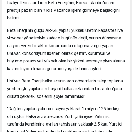
faaliyetlerini sürdüren Beta Enerji'nin, Borsa İstanbul'un en
prestijli pazarı olan Yıldız Pazar'da işlem görmeye başladığını
belirtti.
Beta Enerji'nin güçlü AR-GE yapısı, yüksek üretim kapasitesi ve
vizyoner yönetimiyle sadece bugünün değil, yarının dünyasına
da yön veren bir aktör konumunda olduğuna vurgu yapan
Ünüvar, konsorsiyum liderleri olarak şeffaf, kurumsal ve
büyüme potansiyeli yüksek olan bir şirketi sermaye piyasalarına
kazandırıyor olmanın gururunu yaşadıklarını söyledi.
Ünüvar, Beta Enerji halka arzının son dönemlerin talep toplama
yöntemiyle yapılan en başarılı halka arzlarından birisi olduğuna
dikkati çekerek, sözlerini şöyle tamamladı:
"Dağıtım yapılan yatırımcı sayısı yaklaşık 1 milyon 125 bin kişi
olmuştur. Halka arz sürecinde, Yurt İçi Bireysel Yatırımcı
tarafında kendilerine ayrılan tahsisatın yaklaşık 2,5 katı, Yurt İçi
Kurumsal Yatırımcı tarafında kendilerine ayrılan tahsisatın