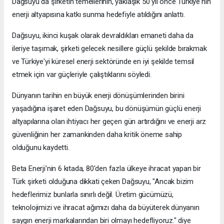
Dağsuyu da şirketin temellerinin, yaklaşık 50 yıl önce Türkiye'nin
enerji altyapısına katkı sunma hedefiyle atıldığını anlattı.
Dağsuyu, ikinci kuşak olarak devraldıkları emaneti daha da
ileriye taşımak, şirketi gelecek nesillere güçlü şekilde bırakmak
ve Türkiye'yi küresel enerji sektöründe en iyi şekilde temsil
etmek için var güçleriyle çalıştıklarını söyledi.
Dünyanın tarihin en büyük enerji dönüşümlerinden birini
yaşadığına işaret eden Dağsuyu, bu dönüşümün güçlü enerji
altyapılarına olan ihtiyacı her geçen gün artırdığını ve enerji arz
güvenliğinin her zamankinden daha kritik öneme sahip
olduğunu kaydetti.
Beta Enerji'nin 6 kıtada, 80'den fazla ülkeye ihracat yapan bir
Türk şirketi olduğuna dikkati çeken Dağsuyu, "Ancak bizim
hedeflerimiz bunlarla sınırlı değil. Üretim gücümüzü,
teknolojimizi ve ihracat ağımızı daha da büyüterek dünyanın
saygın enerji markalarından biri olmayı hedefliyoruz." diye