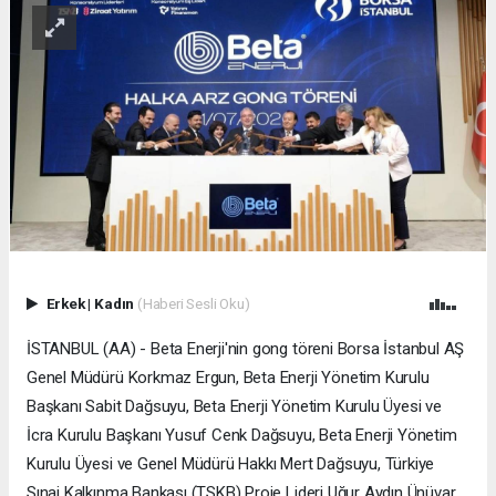
Erkek
|
Kadın
(Haberi Sesli Oku)
İSTANBUL (AA) - Beta Enerji'nin gong töreni Borsa İstanbul AŞ
Genel Müdürü Korkmaz Ergun, Beta Enerji Yönetim Kurulu
Başkanı Sabit Dağsuyu, Beta Enerji Yönetim Kurulu Üyesi ve
İcra Kurulu Başkanı Yusuf Cenk Dağsuyu, Beta Enerji Yönetim
Kurulu Üyesi ve Genel Müdürü Hakkı Mert Dağsuyu, Türkiye
Sınai Kalkınma Bankası (TSKB) Proje Lideri Uğur Aydın Ünüvar