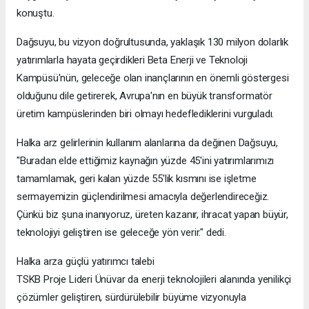
konuştu.
Dağsuyu, bu vizyon doğrultusunda, yaklaşık 130 milyon dolarlık
yatırımlarla hayata geçirdikleri Beta Enerji ve Teknoloji
Kampüsü'nün, geleceğe olan inançlarının en önemli göstergesi
olduğunu dile getirerek, Avrupa'nın en büyük transformatör
üretim kampüslerinden biri olmayı hedeflediklerini vurguladı.
Halka arz gelirlerinin kullanım alanlarına da değinen Dağsuyu,
"Buradan elde ettiğimiz kaynağın yüzde 45'ini yatırımlarımızı
tamamlamak, geri kalan yüzde 55'lik kısmını ise işletme
sermayemizin güçlendirilmesi amacıyla değerlendireceğiz.
Çünkü biz şuna inanıyoruz, üreten kazanır, ihracat yapan büyür,
teknolojiyi geliştiren ise geleceğe yön verir." dedi.
Halka arza güçlü yatırımcı talebi
TSKB Proje Lideri Ünüvar da enerji teknolojileri alanında yenilikçi
çözümler geliştiren, sürdürülebilir büyüme vizyonuyla