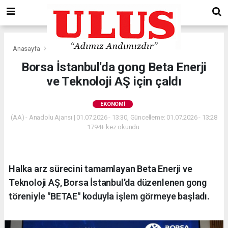
Anasayfa
Ekonomi
Borsa İstanbul'da gong Beta Enerji
ve Teknoloji AŞ için çaldı
EKONOMI
(AA) - Anadolu Ajansı | 01.07.2026 - 13:30, Güncelleme: 01.07.2026 - 13:28
1794+ kez okundu.
Halka arz sürecini tamamlayan Beta Enerji ve
Teknoloji AŞ, Borsa İstanbul'da düzenlenen gong
töreniyle "BETAE" koduyla işlem görmeye başladı.